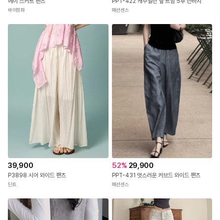
PPT-422 캐주얼한 옆 트임 5부 반바지
메이 스커트 팬츠
패션센스
바이정화
39,900
52
%
29,900
P3898 시어 와이드 팬츠
PPT-431 멋스러운 커브드 와이드 팬츠
딘트
패션센스