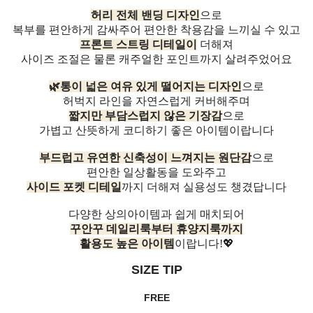
허리 전체 밴딩 디자인
으로
복부를 편안하게 감싸주어 편안한 착용감을 느끼실 수 있고
프론트 스트링 디테일이
더해져
사이즈 조절은 물론 캐주얼한 포인트까지 살려주었어요
🌿통이 넓은 여유 있게 떨어지는 디자인
으로
허벅지 라인을 자연스럽게 커버해주며
짧지만 부담스럽지 않은 기장감
으로
가볍고 산뜻하게 코디하기 좋은 아이템이랍니다
부드럽고 유연한 신축성이 느껴지는 원단감
으로
편안한 일상활동을 도와주고
사이드 포켓 디테일
까지 더해져 실용성도 챙겼답니다
다양한 상의아이템과 쉽게 매치되어
꾸안꾸 데일리룩부터 휴양지룩까지
활용도 높은 아이템
이랍니다!💖
SIZE TIP
FREE