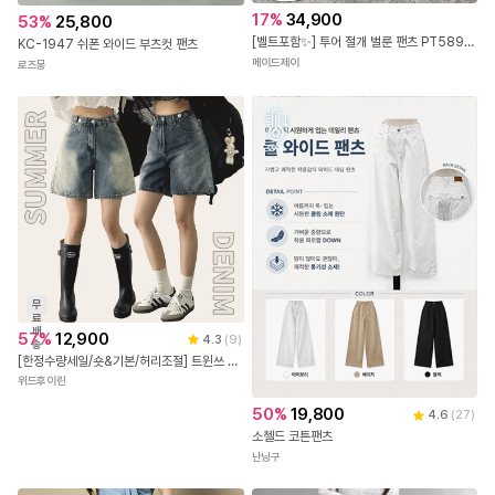
17
%
34,900
53
%
25,800
[벨트포함✨] 투어 절개 벌룬 팬츠 PT5892봄 간절기 일자 와이드 기본 베이직 절개 밴딩 셔링 여행 휴가룩
KC-1947 쉬폰 와이드 부츠컷 팬츠
메이드제이
로즈몽
무
료
배
57
%
12,900
4.3
(
9
)
송
[한정수량세일/숏&기본/허리조절] 트윈쓰 데님 청 반바지 (2color)
위드후이린
50
%
19,800
4.6
(
27
)
소첼드 코튼팬츠
난닝구