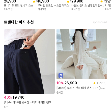
28,900
18,900
29,900
39,
5
5
5
포니아 뒷포켓 반바지 쇼츠
루베인 뒷트임 셔츠블라우스
나엘브 플리츠 반팔맨투맨+치마반바지세트
미라
미나그램
미나그램
미나그램
미나
트렌디한 바지 추천
sponsored
직
진
배
10
%
26,900
4.7
(
18
)
송
[Made] 루카즈 핀턱 배기 팬츠 332 [빅사이즈/배기바지/면바지/일자바지/허리밴드/밴딩팬츠/밴드바지/아이보리팬츠/보이핏팬츠/코튼팬츠]
올시즌
40
%
19,740
[메르시마리에] 뒷포켓 스티치 배기핏 팬츠 #710719
피핀