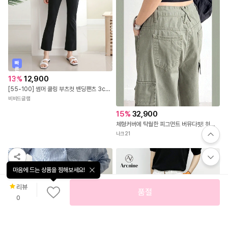
빠
른
출
13
%
12,900
발
[55-100] 썸머 쿨링 부츠컷 밴딩팬츠 3color 세미부츠컷 빅사이즈 여름바지 하이웨스트 슬림핏 체형커버 데일리 국내생산
비비드글램
15
%
32,900
체형커버에 탁월한 피그먼트 버뮤다핏! 허리 사이즈 조절이 가능한 매듭 스트링! 빈티지 밑단 포인트!
나크21
마음에 드는 상품을 찜해보세요!
리뷰
품절
0