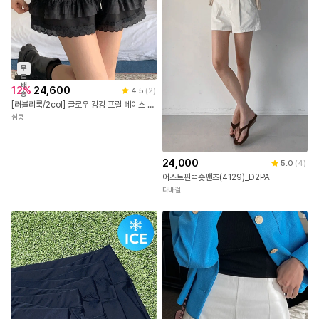
무
료
배
12
%
24,600
4.5
(
2
)
송
[러블리룩/2col] 글로우 캉캉 프릴 레이스 숏팬츠 치마 바지
심쿵
24,000
5.0
(
4
)
어스트핀턱숏팬츠(4129)_D2PA
다바걸