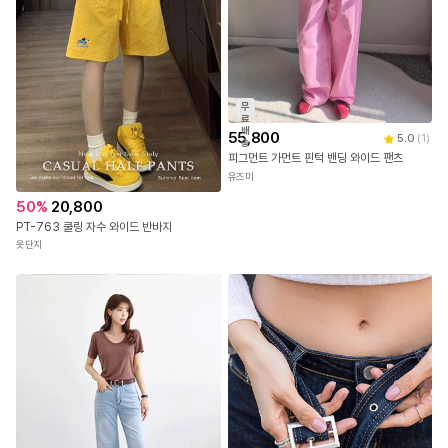
무
료
배
55,800
5.0
(
1
)
송
피그먼트 가먼트 핀턱 밴딩 와이드 팬츠
유즈미
50
%
20,800
PT-763 쿨링 자수 와이드 반바지
옷단지