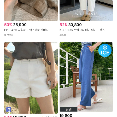
53
%
25,900
52
%
30,800
PPT-425 시원하고 멋스러운 반바지
KC-1896 프릴 9부 배기 와이드 팬츠
패션센스
로즈몽
직
진
19,800
배