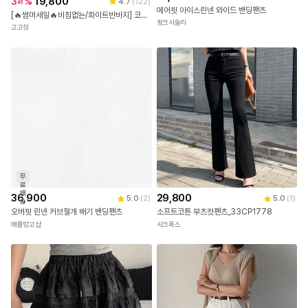
34
%
19,800
4.7
(
122
)
송
에어핏 아이스린넨 와이드 밴딩팬츠
[🔥썸머세일🔥비침없는/화이트반바지] 코튼 반바지 (3부팬츠,a라인,코튼팬츠,면바지,화이트팬츠,흰바지,숏팬츠,여름바지,장마룩)
핑크시슬리
고고싱
무
료
배
36,900
29,800
5.0
(
2
)
5.0
(
1
)
송
오버핏 린넨 커브절개 배기 밴딩팬츠
소프트코튼 부츠컷팬츠_33CP1778
애플망고샵
시크폭스