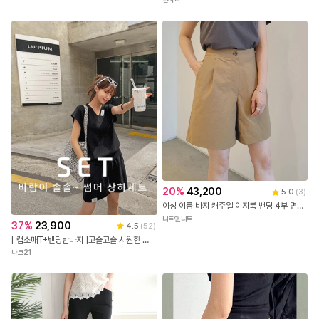
20
%
43,200
5.0
(
3
)
여성 여름 바지 캐주얼 이지룩 밴딩 4부 면혼방 바스락 반바지(4컬러)
니트앤니트
37
%
23,900
4.5
(
52
)
[ 캡소매T+밴딩반바지 ]고슬고슬 시원한 아크릴 상하셋트
나크21