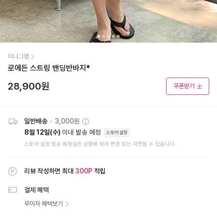
미나그램
로에든 스트링 밴딩반바지*
28,900
원
쿠폰받기
일반배송
•
3,000원
8월 12일(수)
이내 발송 예정
스토어설정
스토어 설정 발송 예정일은 상황에 따라 변경 또는 지연될 수 있습니다.
리뷰 작성하면 최대
300
P
적립
결제 혜택
무이자 혜택보기