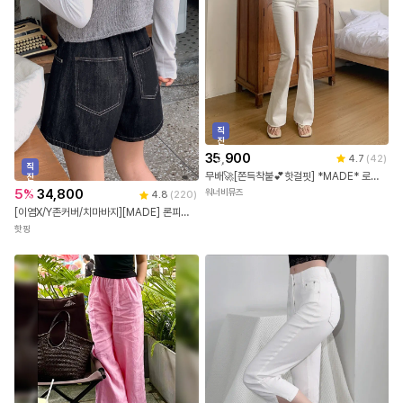
직
진
배
35,900
4.7
(
42
)
송
직
무배🚀[쫀득착붙💕핫걸핏] *MADE* 로우웨스트 부츠컷 팬츠 로우라이즈 나팔 바지 스판 면바지 하의 화이트 블랙 봄 여름 가을 간절기 데일리룩 데이트룩 하객룩 출근룩 자체제작
진
배
5
%
34,800
워너비뮤즈
4.8
(
220
)
송
[이염X/Y존커버/치마바지][MADE] 론피즈 뒷밴딩 랩 데님 치마바지 (25~36)(빅사이즈스커트-빅사이즈반바지-스커트팬츠-논페이드-데님스커트-데님숏팬츠-레이어드-캐주얼룩)
핫핑