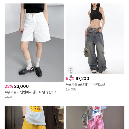
무
료
배
57
%
67,200
송
무료배송 포켓레이어 와이드진
23
%
23,000
캣스트릿
4부 버뮤다 면반바지 팬츠 데님 청반바지 와이드 신상 5027번 (블랙, 아이보리) - S(55), M(66), L(77)
누누코