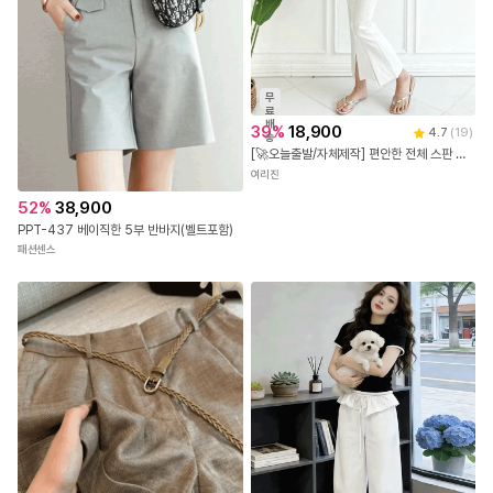
무
료
배
39
%
18,900
4.7
(
19
)
송
[🚀오늘출발/자체제작] 편안한 전체 스판 핀턱 앞 절개 트임 팬츠 바지 빅사이즈까지
여리진
52
%
38,900
PPT-437 베이직한 5부 반바지(벨트포함)
패션센스