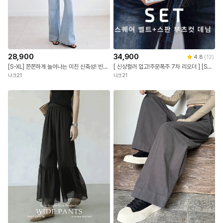
28,900
34,900
4.8
(
12
)
[S-XL] 쫀쫀하게 늘어나는 미친 신축성! 빈티지 리벳으로 포인트가 되어주는 힙포켓! 부담 없는 세미 부츠컷!
[ 신상컬러 입고!주문폭주 7차 리오더 ] [S~L] 아찔하게 잘빠진 부츠컷 팬츠 +스퀘어버클 벨트 셋트/꾸안꾸/대박템
나크21
나크21