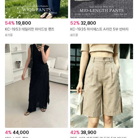
54
%
19,800
52
%
32,800
KC-1953 데일리한 와이드핏 팬츠
KC-1935 하이웨스트 A라인 5부 반바지
로즈몽
로즈몽
42
%
38,900
4
%
44,000