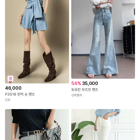
신
상
56
%
35,000
46,000
토로린 부츠컷 팬츠
P3918 핀턱 숏 팬츠
신데렐라
딘트