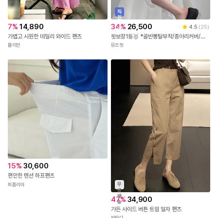
직
진
배
7
%
14,890
34
%
26,500
4.5
(
25
)
송
가볍고 시원한 데일리 와이드 팬츠
핏보장1등🥇 *골반뽕탈부착/종아리커버/숏롱* 로에븐 옆트임 스판 카프리 5부 7부팬츠 - 2COL
뮬리안
뮤즈핏
15
%
30,600
편안한 텐션 하프팬츠
무
퍼플리아
료
배
47
%
34,900
송
가든 사이드 버튼 트임 일자 팬츠
반하다