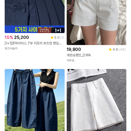
15
%
25,200
5.0
(
1
)
[1+1]쫀득아이스 7부 카프리 부츠컷 밴딩팬츠
19,800
핑크시슬리
4.8
(
49
)
게럿숏팬츠_D1PA
다바걸