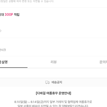
예정일은 상황에 따라 변경 또는 지연될 수 있습니다.
최대
300
P
적립
던시크
품설명
리뷰
문의
배송공지
[다바걸 여름휴무 운영안내]
8.10일(월) ~ 8.14일(금)까지 일부 거래처 및 협력업체 여름휴가로 

일부 상품의 배송이 지연될 수 있는 점 양해부탁드리겠습니다. 
