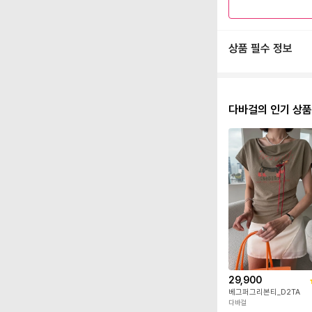
상품 필수 정보
다바걸의 인기 상품
29,900
베그퍼그리본티_D2TA
다바걸