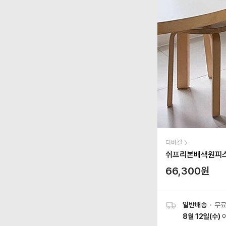
다바걸
쉬프리본배색원피스
66,300
원
일반배송
•
무
8월 12일(수)