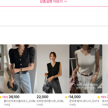
상품설명
더보기
22,000
36,100
14,000
5
%
5
%
5
5
4
리버린넨버튼니트_D2BL
뮤즈
볼디진주로즈블라우스_D2BL
콘초투웨이니트나시_D2TS
다바걸
다바
다바걸
다바걸