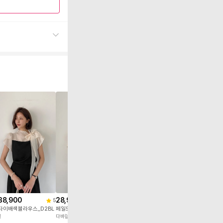
37,900
31,900
5
딕프릴타이블라우스_D1BL
벤지꽃셔링블라
다바걸
다바걸
38,900
28,900
5
4
타이배색블라우스_D2BL
페일도트셔링블라우스_D1BL
걸
다바걸