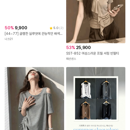
50
%
9,900
53
%
25,900
5.0
(
2
)
[44~77] 글램한 실루엣에 관능적인 배색을 더한, 섹시 스퀘어넥 레이온 티셔츠 #NAK MADE.
SST-852 여성스러운 프릴 셔링 반팔티
나크21
패션센스