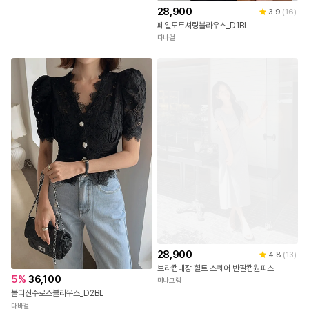
7
%
14,790
4.6
(
13
)
[ ~100까지! 빅사이즈 입고! ][55~100] 시원한 슬라브 티셔츠 #NAK MADE.
28,900
3.9
(
16
)
나크21
페일도트셔링블라우스_D1BL
다바걸