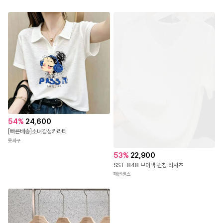
28,900
4.8
(
13
)
브라캡내장 힐트 스퀘어 반팔캡원피스
5
%
36,100
미나그램
볼디진주로즈블라우스_D2BL
다바걸
54
%
24,600
[빠른배송]소녀감성카라티
옷싸구