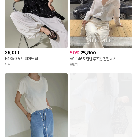
패션센스
난닝구
39,000
50
%
25,800
E4350 도트 티어드 탑
AS-1465 린넨 루즈핏 긴팔 셔츠
딘트
옷단지