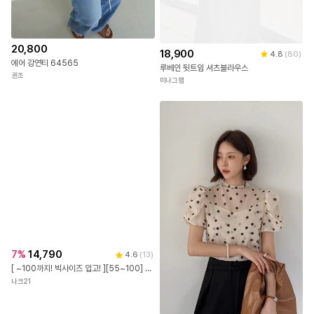
20,800
18,900
4.8
(
80
)
에어 강연티 64565
루베인 뒷트임 셔츠블라우스
권조
미나그램