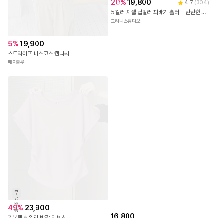
20
%
19,800
4.7
(
304
)
송
5컬러 지젤 딥컬러 꽈배기 홀터넥 탄탄한 나시 니트 탑
그리니스튜디오
5
%
19,900
스트라이프 비스코스 캡나시
메이블루
무
료
배
49
%
23,900
송
16,800
기본템 헤일리 반팔 티셔츠