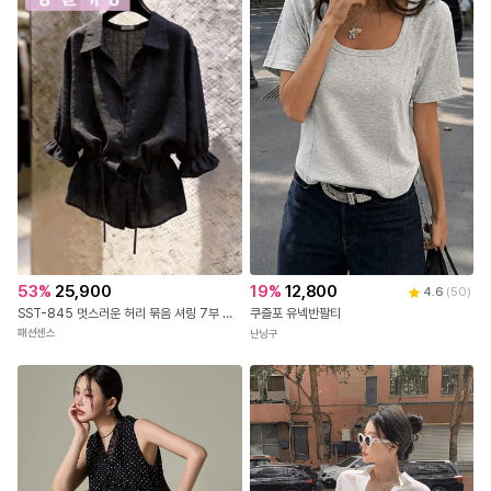
무
무
료
료
배
배
43
%
22,900
52
%
19,500
송
송
레브 자수 레이스 블라우스
키야 민소매 나시 티 1+1
미스유
미즈미스
53
%
25,900
19
%
12,800
4.6
(
50
)
SST-845 멋스러운 허리 묶음 셔링 7부 블라우스
쿠즐포 유넥반팔티