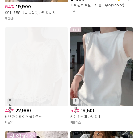
21,800
5.0
(
3
)
이프 핀턱 프릴 나시 블라우스(2color)
54
%
19,900
그림
SST-758 U넥 슬림핏 반팔 티셔츠
패션센스