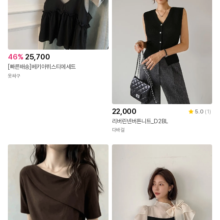
46
%
25,700
[빠른배송]베키아뷔스티에세트
옷싸구
22,000
5.0
(
1
)
리버린넨버튼니트_D2BL
다바걸