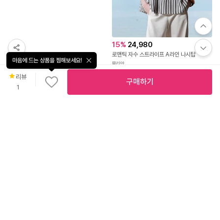
마음에 드는 상품을 찜해보세요!
리뷰
구매하기
1
15
%
24,980
로맨틱 자수 스트라이프 A라인 나시탑
직
뮬리안
진
배
10
%
23,400
4.8
(
2,346
)
송
[made]베리니트나시
어텀