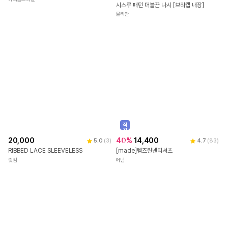
시스루 패턴 더블끈 나시 [브라캡 내장]
뮬리안
직
진
배
40
%
14,400
4.7
(
83
)
송
20,000
5.0
(
3
)
[made]템즈린넨티셔츠
RIBBED LACE SLEEVELESS
어텀
릿킴