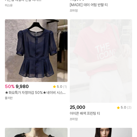
[MADE] 데이 어텀 반팔 티
미스유
조아맘
50
%
9,980
5.0
(
1
)
★화요특가 자정마감 50%★네이비 시스루 퍼프 페플럼 블라우스
뮬리안
25,000
5.0
(
2
)
아이콘 배색 프린팅 티
조아맘