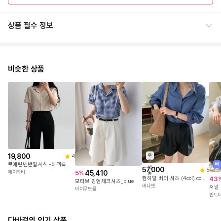
상품 필수 정보
비슷한 상품
19,800
무
4
료
로에린넨반팔셔츠 -하객룩추천/5color
빠
배
57,000
5
른
45,410
에이와비
5
%
송
컴히얼 버터 셔츠 (4col) comehere
43
모티브 깅엄체크셔츠_blue
버나뎃
저널
마이무드룸
빈트
다바걸의 인기 상품