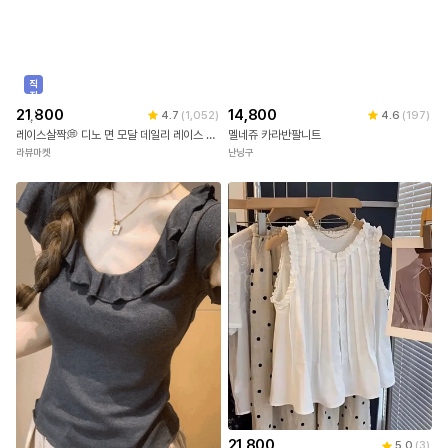
직
진
배
21,800
4.7
(
1,052
)
송
레이스살짝💭 디노 면 모달 데일리 레이스 나시 3color [레이스나시/기본나시/슬리브리스/레이어드나시/민소매/이너나시/벚꽃룩]
14,800
4.6
(
197
)
라뷰마켓
멜네쥬 카라반팔니트
난닝구