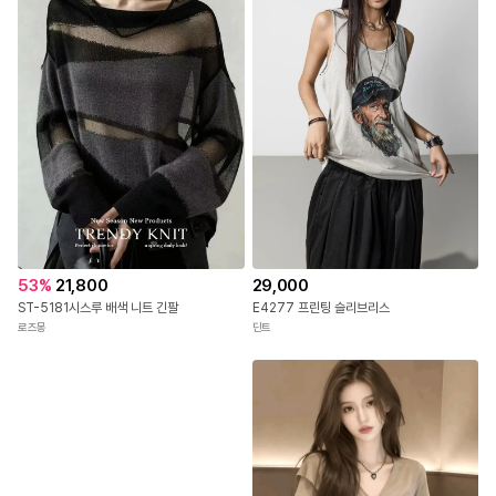
53
%
21,800
29,000
ST-5181시스루 배색 니트 긴팔
E4277 프린팅 슬리브리스
로즈몽
딘트