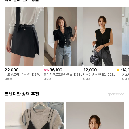
22,000
22,000
36,100
14,
5
%
5
나즈벨트랩치마바지_D2PA
리버린넨버튼니트_D2BL
볼디진주로즈블라우스_D2BL
콘초
다바걸
다바걸
다바걸
다바
트렌디한 상의 추천
sponsored