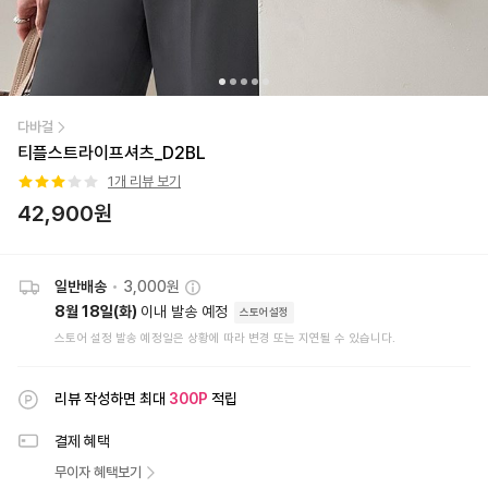
다바걸
티플스트라이프셔츠_D2BL
1
개 리뷰 보기
42,900
원
일반배송
•
3,000원
8월 18일(화)
이내 발송 예정
스토어설정
스토어 설정 발송 예정일은 상황에 따라 변경 또는 지연될 수 있습니다.
리뷰 작성하면 최대
300
P
적립
결제 혜택
무이자 혜택보기