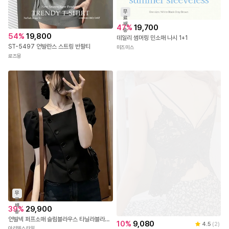
무
료
배
47
%
19,700
송
54
%
19,800
데일리 썸머링 민소매 나시 1+1
ST-5497 언발란스 스트링 반팔티
미즈미스
로즈몽
무
료
배
39
%
29,900
송
언발넥 퍼프소매 슬림블라우스 타닐라블라우스
10
%
9,080
4.5
(
2
)
아리엘스타일