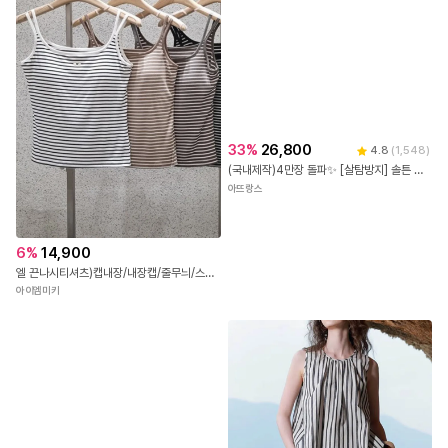
53
%
22,900
SST-848 브이넥 펀칭 티셔츠
패션센스
33
%
26,800
4.8
(
1,548
)
(국내제작)4만장 돌파✨ [살탐방지] 솔튼 시스루 요루 크롭 셔츠 시스루셔츠 요루셔츠 크롭셔츠 데일리룩 여리핏코디 꾸안꾸룩 셔츠추천 여름셔츠 캠퍼스룩 살안타템 여름옷 여성셔츠 bs7659
6
%
14,900
아뜨랑스
엘 끈나시티셔츠)캡내장/내장캡/줄무늬/스트라이프/스판굿/캡나시티셔츠/단가라나시티셔츠/숏기장/배색나시/줄무늬나시티/검은줄
아이엠미키