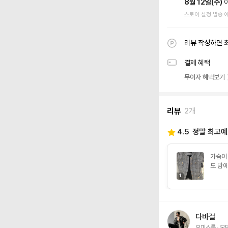
8월 12일(수)
스토어 설정 발송 
리뷰 작성하면 
결제 혜택
무이자 혜택보기
리뷰
2개
4.5
정말 최고
가슴이
도 맘에
1
다바걸
오피스룩
모