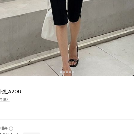
자켓_A2OU
뷰 보기
료배송