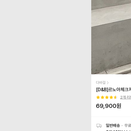
다바걸
[D&B]르노아체크
2
개 리
69,900
원
일반배송
•
무