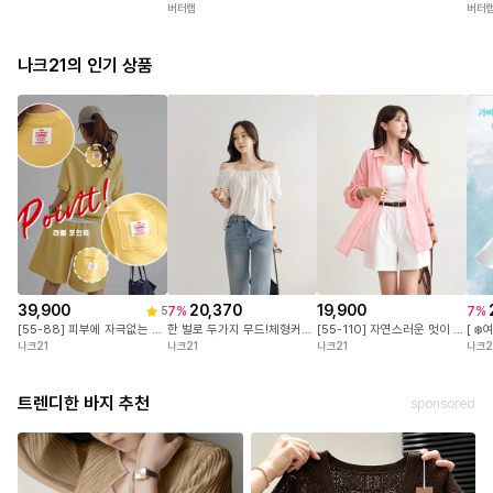
버터랩
버터
나크21의 인기 상품
39,900
20,370
19,900
7
%
7
%
5
[55-88] 피부에 자극없는 면100%! 센스있는 유니크 라벨 포인트! 변형없이 오래입는 3단쭈리 원단! #NAK MADE.
한 벌로 두가지 무드!체형커버는 물론,입는 순간 분위기가 달라지는 퍼프 소매 블라우스
[55-110] 자연스러운 멋이 특별해지는 순간 여리여리하게 흐르는 내추럴 핏! 가볍고 시원한 시스루 원단!
나크21
나크21
나크21
나크2
트렌디한 바지 추천
sponsored