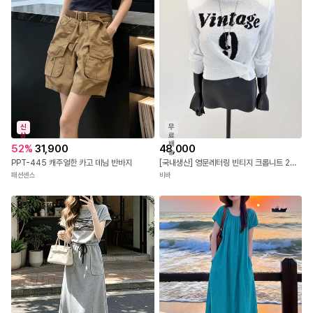
신
무
상
료
배
52
%
31,900
48,000
송
PPT-445 캐주얼한 카고 데님 반바지
[국내생산] 영문레터링 빈티지 크롭니트 26FW
패션센스
비바