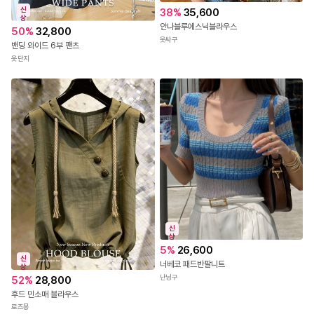
신
38
%
35,600
상
안나블루에스닉블라우스
50
%
32,800
옷싸구
밴딩 와이드 6부 팬츠
옷단지
신
상
5
%
26,600
신
너베코 패드반팔니트
상
난닝구
52
%
28,800
후드 민소매 블라우스
로즈몽