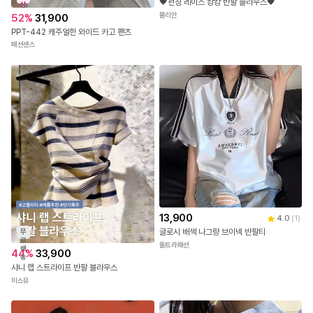
🖤펀칭 레이스 캉캉 반팔 블라우스🖤
상
뮬리안
52
%
31,900
PPT-442 캐주얼한 와이드 카고 팬츠
패션센스
13,900
4.0
(
1
)
글로시 배색 나그랑 브이넥 반팔티
무
료
울트라패션
배
44
%
33,900
송
샤니 랩 스트라이프 반팔 블라우스
미스유