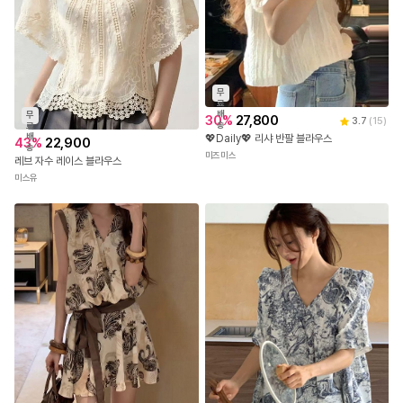
무
료
배
무
30
%
27,800
3.7
(
15
)
송
료
배
💖Daily💖 리샤 반팔 블라우스
43
%
22,900
송
미즈미스
레브 자수 레이스 블라우스
미스유