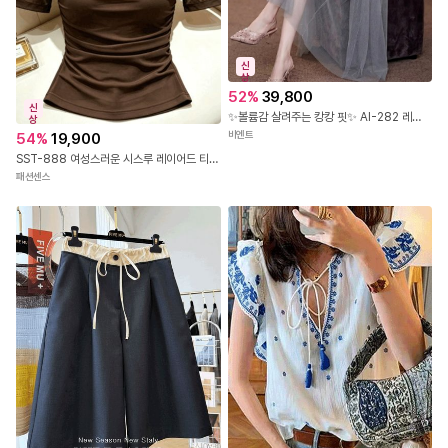
신
상
52
%
39,800
신
✨볼륨감 살려주는 캉캉 핏✨ AI-282 레이스 숄더 캉캉 롱 원피스
상
비엔트
54
%
19,900
SST-888 여성스러운 시스루 레이어드 티셔츠
패션센스