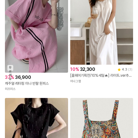
무
10
%
32,300
4.3
(
3
)
료
배
[홈웨어기획전/10%세일🔥] 라이트.ver추가! 브라캡내장 율리아 실크 파자마 잠옷원피
37
%
36,900
송
미나그램
캐주얼 레터링 미나 반팔 원피스
미즈미스