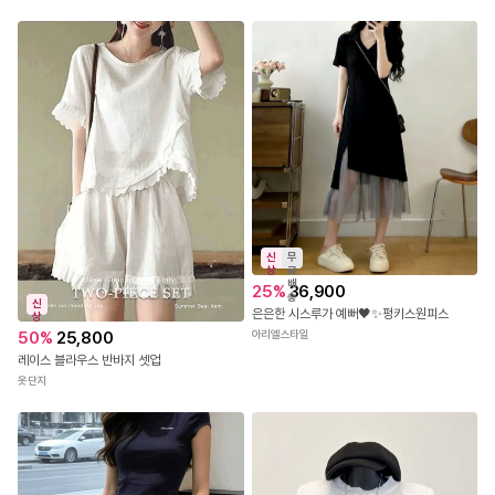
신
무
상
료
배
25
%
36,900
송
신
은은한 시스루가 예뻐🖤✨펑키스원피스
상
아리엘스타일
50
%
25,800
레이스 블라우스 반바지 셋업
옷단지