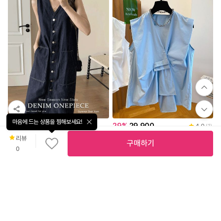
핏감 덕분에 뒤태 실루엣도 더욱
매끈하고 안정적으로 연출됩니다.
은은한 광택감이 도는 매끈한 텍스처가
고급스럽고 세련된 분위기를 더해줍니다.
과하지 않은 디자인으로
캐주얼한 무드부터 모던한 스타일링까지
다양하게 활용하기 좋습니다.
유해물질 안전요건 성분분석 완료 제품으로
더욱 안심하고 착용할 수 있습니다.
마음에 드는 상품을 찜해보세요!
50
%
32,800
29
%
29,900
4.0
(
1
)
기본 티셔츠부터 셔츠, 블라우스까지
DD-601 브이넥 민소매 데님 원피스
벨라언발블라우스
어떤 상의와도 깔끔하게 어우러져
리뷰
구매하기
옷단지
옷싸구
높은 활용도를 자랑합니다.
0
* 모델은 S사이즈를 착복 하였습니다 *