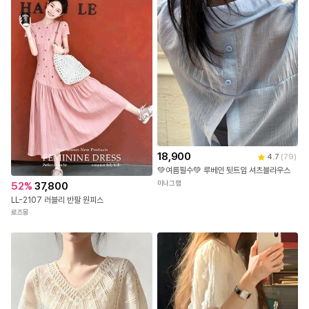
18,900
4.7
(
79
)
💚여름필수💚 루베인 뒷트임 셔츠블라우스
미나그램
52
%
37,800
LL-2107 러블리 반팔 원피스
로즈몽