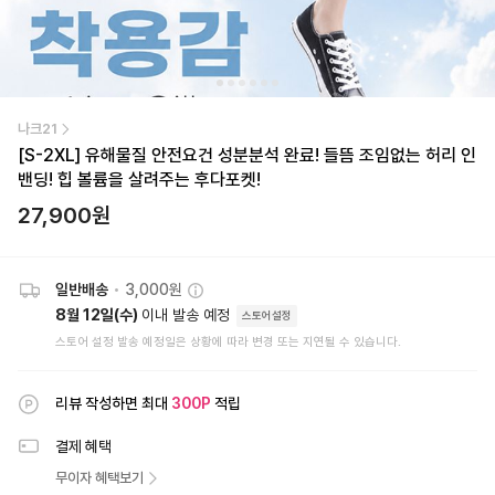
나크21
[S-2XL] 유해물질 안전요건 성분분석 완료! 들뜸 조임없는 허리 인
밴딩! 힙 볼륨을 살려주는 후다포켓!
27,900
원
일반배송
•
3,000원
8월 12일(수)
이내 발송 예정
스토어설정
스토어 설정 발송 예정일은 상황에 따라 변경 또는 지연될 수 있습니다.
리뷰 작성하면 최대
300
P
적립
결제 혜택
무이자 혜택보기