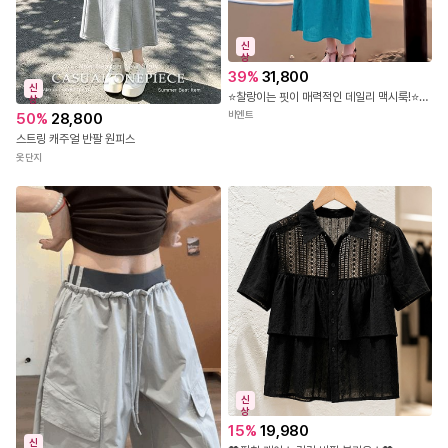
신
상
39
%
31,800
신
⭐찰랑이는 핏이 매력적인 데일리 맥시룩!⭐JB-376 셔링넥 루즈핏 맥시 원피스
상
비엔트
50
%
28,800
스트링 캐주얼 반팔 원피스
옷단지
신
상
15
%
19,980
신