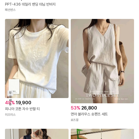
안정감 있게 잡아주는 허리 인밴딩 디테일로
PPT-436 데일리 밴딩 데님 반바지
장시간 착용에도 부담이 적습니다.
패션센스
복부를 자연스럽게 감싸주는
하이라인 실루엣이 허리부터
골반까지 매끈하게 정리해줍니다.
군더더기 없이 깔끔하게 떨어지는
슬림핏 라인이 다리를 더욱 길고
곧아 보이게 연출해줍니다.
종아리 아래로 내려오는
카프리 기장감이 세련된 분위기를 더해주며
다양한 슈즈와 매치하기 좋습니다.
밑단 사이드 슬릿 디테일이 더해져
무
움직일 때 답답함 없이 편안하고
료
배
다리라인도 더욱 슬림해 보입니다.
48
%
19,900
송
53
%
26,800
피니아 코튼 자수 반팔 티
후다 포켓 디테일이 힙라인을
면마 블라우스 숏팬츠 세트
미즈미스
자연스럽게 볼륨감 있게 잡아주어
로즈몽
뒷모습까지 깔끔하게 완성해줍니다.
백라인까지 탄탄하게 잡아주는