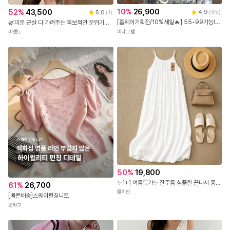
10
%
26,900
52
%
43,500
4.9
(
65
)
5.0
(
1
)
[홈웨어기획전/10%세일🔥] 55-99가능! [꿀잠3세트] 빅사이즈잠옷 7부바지 반바지
🌿미운 군살 다 가려주는 독보적인 분위기의 롱핏🌿 XI-710 페이즐리 브이넥 원피스
미나그램
비엔트
50
%
19,800
✨1+1 여름특가✨ 잔주름 심플한 끈나시 롱 원피스
61
%
26,700
뮬리안
[빠른배송]스퀘어펀칭니트
옷싸구