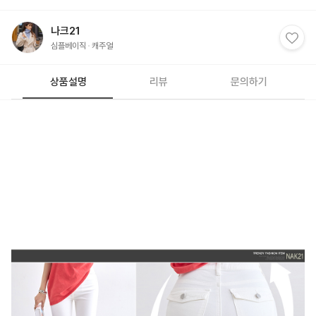
나크21
심플베이직
캐주얼
상품설명
리뷰
문의하기