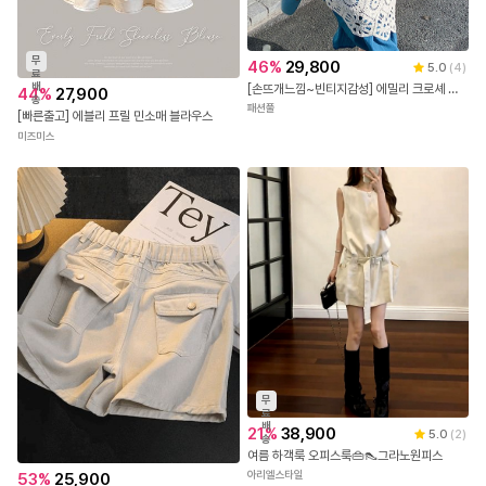
무
46
%
29,800
5.0
(
4
)
료
배
[손뜨개느낌~빈티지감성] 에밀리 크로셰 뷔스티에 원피스
44
%
27,900
송
패션풀
[빠른출고] 에블리 프릴 민소매 블라우스
미즈미스
#유해물질 안전요건 성분분석 완료!
들뜸 조임없는 허리 인밴딩!
힙 볼륨을 살려주는 후다포켓!
실크처럼 부드럽게 닿는 터치감으로
피부에 자극 없이 편안하게
착용되는 카프리 팬츠입니다.
쫀쫀하게 늘어나는 텐션감이
무
레그라인을 슬림하게 잡아주면서도
료
배
답답함 없이 편안한 착용감을 선사해줍니다.
21
%
38,900
5.0
(
2
)
송
여름 하객룩 오피스룩👜👠그라노원피스
허리 들뜸이나 조임 없이
아리엘스타일
53
%
25,900