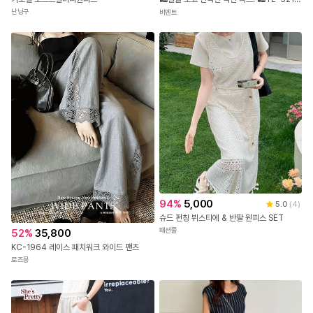
난닝구
비엔트
94
%
5,000
5.0
(
4
)
슈드 펀칭 뷔스티에 & 반팔 원피스 SET
패션풀
52
%
35,800
KC-1964 레이스 패치워크 와이드 팬츠
로즈몽