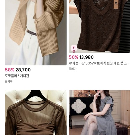
신
상
50
%
13,980
🤎자정마감 50%🤎브이넥 펀칭 패턴 캡소매 니트탑
뮬리안
58
%
28,700
도쿄플리츠가디건
옷싸구