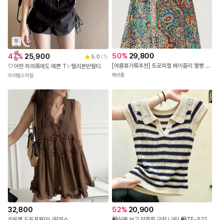
무
료
배
50
%
29,800
47
%
25,900
5.0
(
1
)
송
[여름휴가룩추천] 트로피컬 페이즐리 멜빵 팬츠
🤍어떤 하의룩에도 예쁜 T✨텔리본반팔티
패션풀
아리엘스타일
32,800
52
%
20,900
키토벨 도트프릴미니원피스
🛍️실물 보고 만족한 극찬 니트! 🛍️TE-521 스트라이프 카라 펀칭 반팔 니트