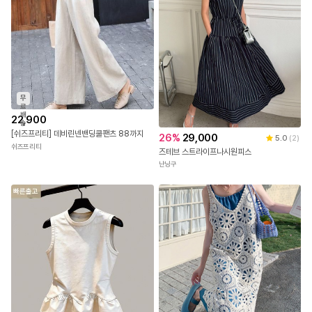
무
료
배
22,900
송
[쉬즈프리티] 데비린넨밴딩쿨팬츠 88까지
26
%
29,000
5.0
(
2
)
쉬즈프리티
즈테브 스트라이프나시원피스
난닝구