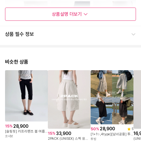
상품설명
더보기
상품 필수 정보
비슷한 상품
28,900
15
%
28,900
50
%
5
[슬림핏] 카프리팬츠 봄 여름 여성 7부 반바지 키작녀 면 스판 블랙 바이커팬츠 스탠다드 카프리
33,900
16,
15
%
[1+1✨,4type][남녀공용] 투빙 기획 6부 와이드 트레이닝 버뮤다팬츠
코시보
2PACK (UNISEX) 스팍 유틸리티 밴딩 카고 버뮤다 팬츠
투빙