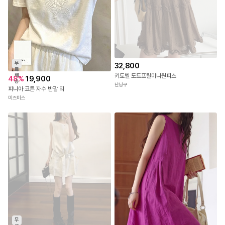
[HJ모델] 블루 컬러│FREE size 착용
모델사이즈 HJ 167cm / 26in / 55size
무
32,800
료
배
키토벨 도트프릴미니원피스
48
%
19,900
송
난닝구
피니아 코튼 자수 반팔 티
미즈미스
무