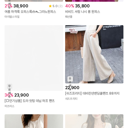
료
배
21
%
38,900
40
%
35,800
5.0
(
2
)
송
여름 하객룩 오피스룩👜👠그라노원피스
비비드 셔링 나시 롱 원피스
아리엘스타일
패션풀
무
료
배
무
22,900
송
료
배
[쉬즈프리티] 데비린넨밴딩쿨팬츠 88까지
36
%
23,900
송
쉬즈프리티
[💥인기상품] 도라 컷팅 데님 하프 팬츠
미즈미스