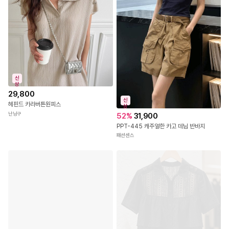
신
상
29,800
신
헤핀드 카라버튼원피스
상
난닝구
52
%
31,900
PPT-445 캐주얼한 카고 데님 반바지
패션센스