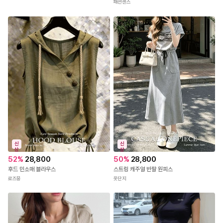
패션센스
신
신
상
상
52
%
28,800
50
%
28,800
후드 민소매 블라우스
스트링 캐주얼 반팔 원피스
로즈몽
옷단지