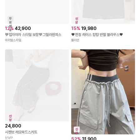
무
신
료
상
배
12
%
42,900
15
%
19,980
송
🤎입자마자 스타일 보장🤎그밀라원피스
🖤펀칭 레이스 캉캉 반팔 블라우스🖤
아리엘스타일
뮬리안
신
상
24,800
신
시첸브 레오파드스커트
상
난닝구
52
%
31,900