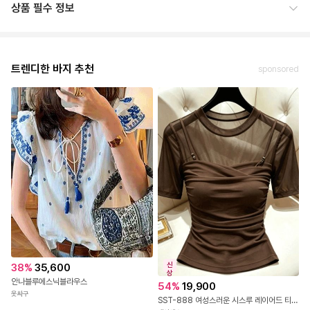
상품 필수 정보
트렌디한 바지 추천
sponsored
신
38
%
35,600
상
안나블루에스닉블라우스
54
%
19,900
옷싸구
SST-888 여성스러운 시스루 레이어드 티셔츠