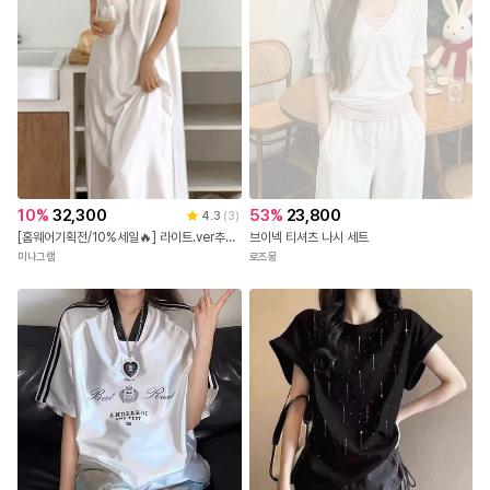
53
%
23,800
10
%
32,300
4.3
(
3
)
브이넥 티셔츠 나시 세트
[홈웨어기획전/10%세일🔥] 라이트.ver추가! 브라캡내장 율리아 실크 파자마 잠옷원피
로즈몽
미나그램