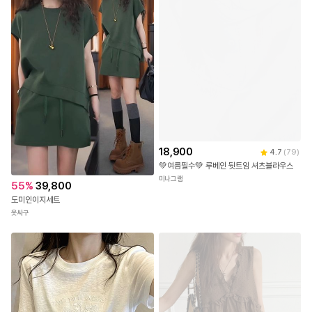
몸을 따라 가볍게 흐르는 후들거리는 소재감을 사용하여
한여름 무더위 속에서도 피부에 달라붙지 않으며
걸음마다 살랑이는 실루엣이 시각적으로도
시원하고 내추럴한 무드를 선사합니다.
허리 라인에 적용된 전체 밴딩 디테일 덕분에
체형에 구애 없이 누구나 압박감 없는
편안한 피팅감을 누릴 수 있으며
장시간 착용하거나 활동량이 많은 날에도
최상의 안정감을 유지해 줍니다.
18,900
4.7
(
79
)
💚여름필수💚 루베인 뒷트임 셔츠블라우스
힙부터 밑단까지 여유 있게 떨어지는 와이드 핏으로
미나그램
하체 라인의 군살을 자연스럽게 커버해 주며
55
%
39,800
과하지 않은 볼륨감이 체형을 더욱 슬림하고
도미인이지세트
길어 보이게 연출해 줍니다.
옷싸구
가볍고 얇은 두께감으로 제작되어 통기성이 매우 뛰어나며
데일리한 티셔츠부터 셔츠까지 어떤 상의와도 이질감 없이 어우러
져
일상과 휴양지 모두에서 활용하기 좋은 썸머 필수 팬츠입니다.