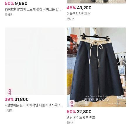
50
%
9,980
45
%
43,200
❓9천원대❓썸머 크로셰 펀칭 세미크롭 반팔 니트
더블랙캉캉원피스
뮬리안
옷싸구
신
상
39
%
31,800
신
⭐찰랑이는 핏이 매력적인 데일리 맥시룩!⭐JB-376 셔링넥 루즈핏 맥시 원피스
상
비엔트
50
%
32,800
밴딩 와이드 6부 팬츠
옷단지