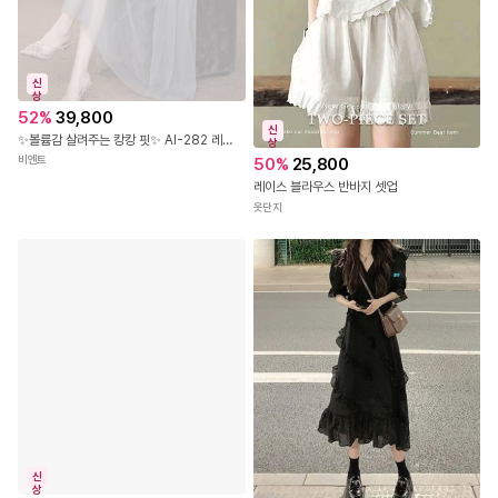
신
상
52
%
39,800
신
✨볼륨감 살려주는 캉캉 핏✨ AI-282 레이스 숄더 캉캉 롱 원피스
상
비엔트
50
%
25,800
레이스 블라우스 반바지 셋업
옷단지
신
상