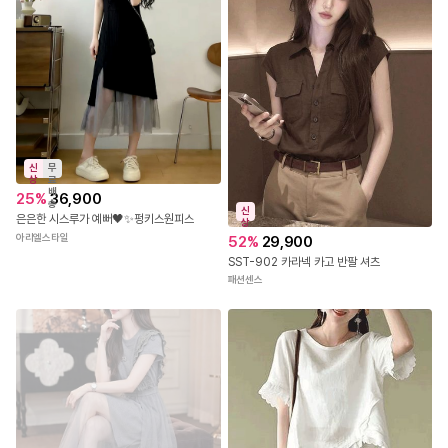
신
무
상
료
배
25
%
36,900
송
신
은은한 시스루가 예뻐🖤✨펑키스원피스
상
아리엘스타일
52
%
29,900
SST-902 카라넥 카고 반팔 셔츠
패션센스