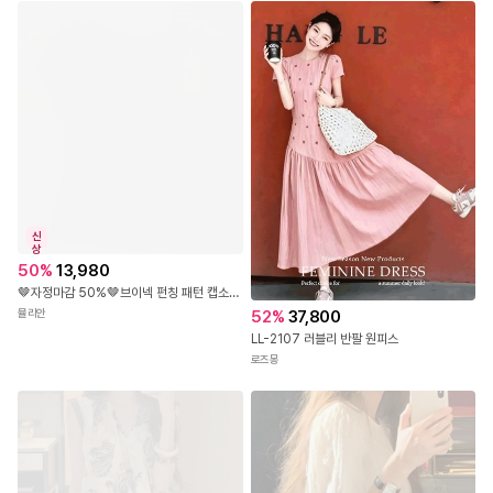
신
상
50
%
13,980
🤎자정마감 50%🤎브이넥 펀칭 패턴 캡소매 니트탑
뮬리안
52
%
37,800
LL-2107 러블리 반팔 원피스
로즈몽