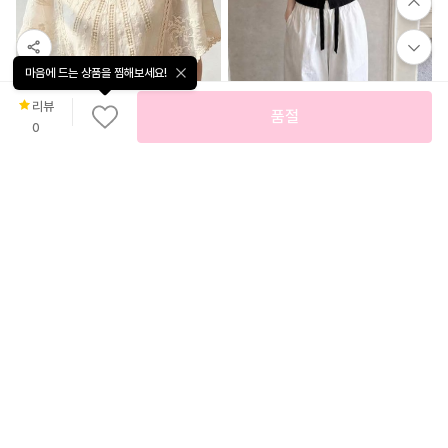
마음에 드는 상품을 찜해보세요!
리뷰
품절
0
무
46
%
18,800
료
배
러딘 글램 보정핏 링버튼 반팔티
43
%
22,900
송
패션풀
레브 자수 레이스 블라우스
미스유