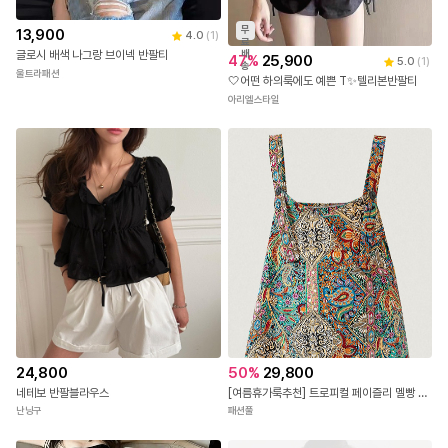
무
13,900
4.0
(
1
)
료
배
글로시 배색 나그랑 브이넥 반팔티
47
%
25,900
5.0
(
1
)
송
울트라패션
🤍어떤 하의룩에도 예쁜 T✨텔리본반팔티
아리엘스타일
50
%
29,800
24,800
[여름휴가룩추천] 트로피컬 페이즐리 멜빵 팬츠
네테보 반팔블라우스
패션풀
난닝구