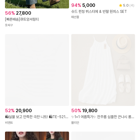
94
%
5,000
5.0
(
4
)
슈드 펀칭 뷔스티에 & 반팔 원피스 SET
56
%
27,800
패션풀
[빠른배송]큐트앙셔링티
옷싸구
52
%
20,900
50
%
19,800
🛍️실물 보고 만족한 극찬 니트! 🛍️TE-521 스트라이프 카라 펀칭 반팔 니트
✨1+1 여름특가✨ 잔주름 심플한 끈나시 롱 원피스
비엔트
뮬리안
- MD's comment -