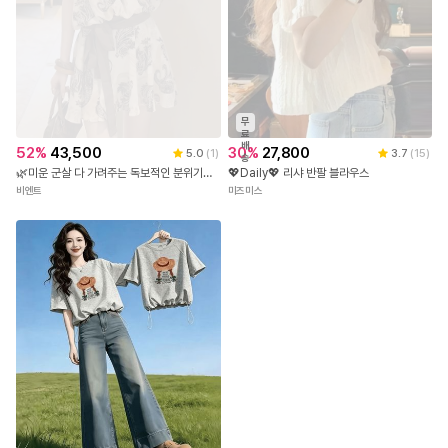
무
료
배
52
%
43,500
30
%
27,800
5.0
(
1
)
3.7
(
15
)
송
🌿미운 군살 다 가려주는 독보적인 분위기의 롱핏🌿 XI-710 페이즐리 브이넥 원피스
💖Daily💖 리샤 반팔 블라우스
비엔트
미즈미스