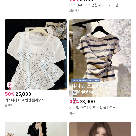
PPT-442 캐주얼한 와이드 카고 팬츠
패션센스
신
상
무
50
%
25,800
료
배
뷔스티에 배색 반팔 블라우스
44
%
33,900
송
옷단지
샤니 랩 스트라이프 반팔 블라우스
미스유