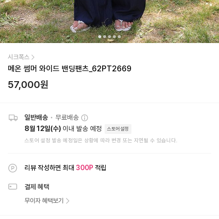
시크폭스
메온 썸머 와이드 밴딩팬츠_62PT2669
57,000
원
일반배송
•
무료배송
8월 12일(수)
이내 발송 예정
스토어설정
스토어 설정 발송 예정일은 상황에 따라 변경 또는 지연될 수 있습니다.
리뷰 작성하면 최대
300
P
적립
결제 혜택
무이자 혜택보기