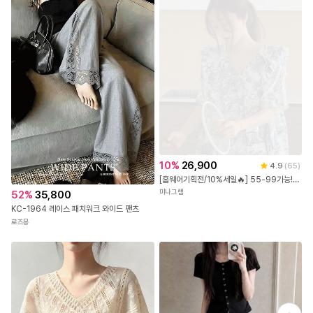
10
%
26,900
4.9
(
65
)
[홈웨어기획전/10%세일🔥] 55-99가능! [꿀잠3세트] 빅사이즈잠옷 7부바지 반바지
미나그램
52
%
35,800
KC-1964 레이스 패치워크 와이드 팬츠
로즈몽