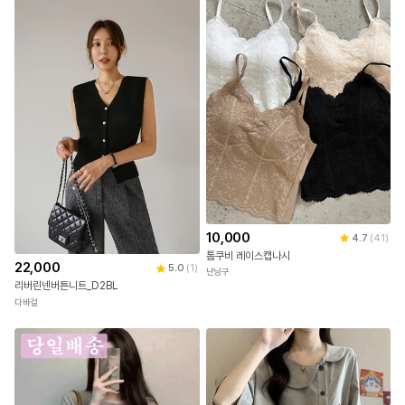
10,000
4.7
(
41
)
톰쿠비 레이스캡나시
22,000
5.0
(
1
)
난닝구
리버린넨버튼니트_D2BL
다바걸