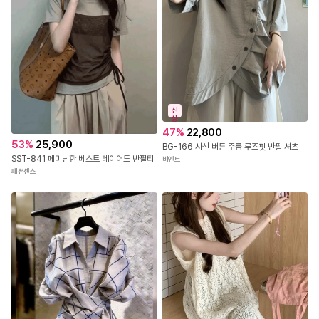
신
상
47
%
22,800
53
%
25,900
BG-166 사선 버튼 주름 루즈핏 반팔 셔츠
SST-841 페미닌한 베스트 레이어드 반팔티
비엔트
패션센스