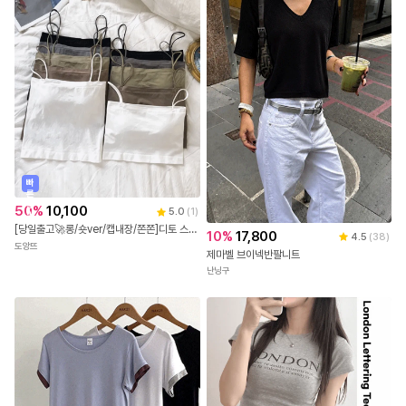
빠
른
출
50
%
10,100
5.0
(
1
)
발
[당일출고🚀롱/숏ver/캡내장/쫀쫀]디토 스퀘어 슬림 크롭 이너 끈나시 캡내장 데일리 민소매 크롭탑
10
%
17,800
4.5
(
38
)
도앙뜨
제마벨 브이넥반팔니트
난닝구