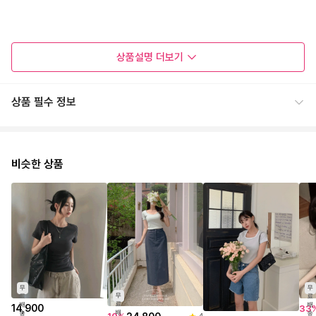
상품설명
더보기
상품 필수 정보
비슷한 상품
무
무
무
료
료
료
배
배
14,900
33
배
송
송