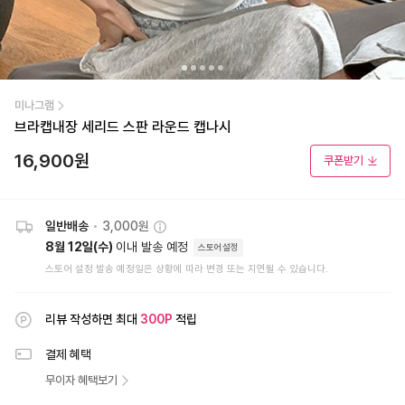
미나그램
브라캡내장 세리드 스판 라운드 캡나시
16,900
원
쿠폰받기
일반배송
•
3,000원
8월 12일(수)
이내 발송 예정
스토어설정
스토어 설정 발송 예정일은 상황에 따라 변경 또는 지연될 수 있습니다.
리뷰 작성하면 최대
300
P
적립
결제 혜택
무이자 혜택보기