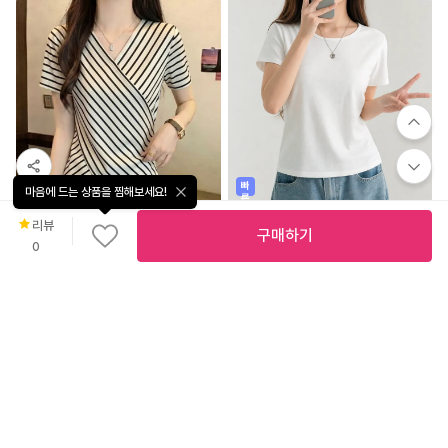
빠
마음에 드는 상품을 찜해보세요!
른
출
38
%
9,800
5.0
(
1
)
발
리뷰
구매하기
🧊팔뚝커버/자체제작🧊 허블리 베이직 면 스판 유넥 무지 반팔 티셔츠 데일리 기본 랍빠넥 반팔티
0
허블리
52
%
16,500
CQ-962 랩 스트라이프 브이넥 블라우스
비엔트