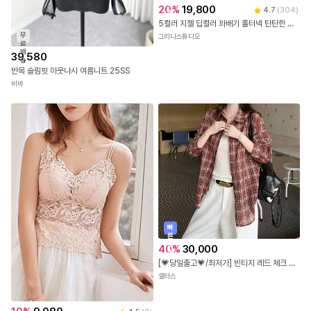
배
20
%
19,800
4.7
(
304
)
송
5컬러 지젤 딥컬러 꽈배기 홀터넥 탄탄한 나시 니트 탑
무
그리니스튜디오
료
배
39,580
송
반목 슬림핏 아웃나시 여름니트 25SS
비바
빠
른
출
40
%
30,000
발
[💗당일출고💗/최저가] 빈티지 레드 체크 셔츠 1color
셀터스