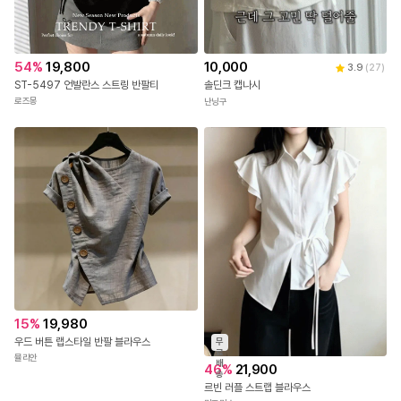
54
%
19,800
10,000
3.9
(
27
)
ST-5497 언발란스 스트링 반팔티
솔딘크 캡나시
로즈몽
난닝구
15
%
19,980
우드 버튼 랩스타일 반팔 블라우스
무
료
뮬리안
배
46
%
21,900
송
르빈 러플 스트랩 블라우스