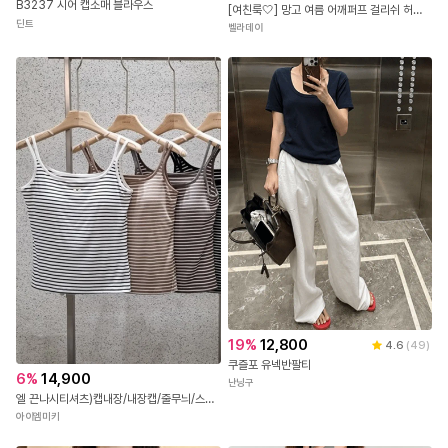
B3237 시어 캡소매 블라우스
[여친룩🤍] 망고 여름 어깨퍼프 걸리쉬 허리잘록 뒷리본 핀턱 반팔블라우스
딘트
벨라데이
19
%
12,800
4.6
(
49
)
쿠즐포 유넥반팔티
6
%
14,900
난닝구
엘 끈나시티셔츠)캡내장/내장캡/줄무늬/스트라이프/스판굿/캡나시티셔츠/단가라나시티셔츠/숏기장/배색나시/줄무늬나시티/검은줄
아이엠미키