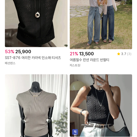
53
%
25,900
21
%
13,500
3.7
(
3
)
SST-876 여리한 카라넥 민소매 티셔츠
여름필수 린넨 라운드 반팔티
패션센스
저스트원
직
진