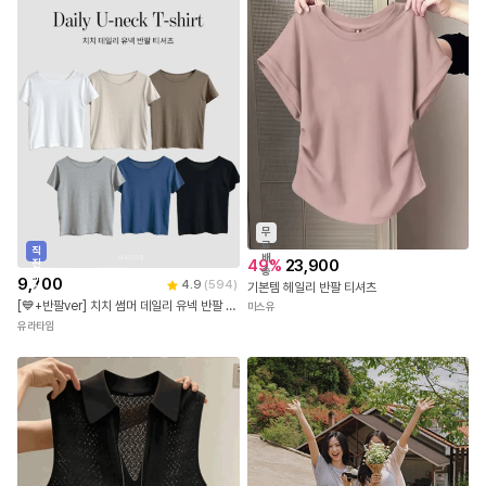
무
료
직
배
49
%
23,900
진
송
배
9,700
4.9
(
594
)
기본템 헤일리 반팔 티셔츠
송
[💙+반팔ver] 치치 썸머 데일리 유넥 반팔 티셔츠 (레이어드/6color)
미스유
유라타임