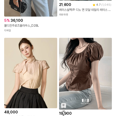
배
21,800
4.7
(
1,045
)
송
레이스살짝💭 디노 면 모달 데일리 레이스 나시 3color [레이스나시/기본나시/슬리브리스/레이어드나시/민소매/이너나시/벚꽃룩]
라뷰마켓
5
%
36,100
볼디진주로즈블라우스_D2BL
다바걸
무
료
48,000
배
19,900
송