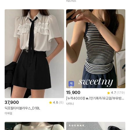
미즈미스
직
진
배
15,900
4.7
(
179
)
송
[누적4000장🔥/인기폭주/유교걸/부유방/여행룩] 메이폴 단가라 스트라이프 민소매 나시
37,900
4.8
(
8
)
나이니
딕프릴타이블라우스_D1BL
다바걸