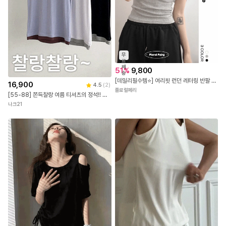
무
료
배
51
%
9,800
송
[데일리필수템⭐] 여리핏 런던 레터링 반팔 티셔츠 - 3color 국내제작 봄 여름 가을 데이트 꾸안꾸 캐주얼 유니크 힙 학생 대학생 캠퍼스 여행 수학여행 직장인
16,900
4.5
(
2
)
플로럴페리
[55-88] 쫀득찰랑 여름 티셔츠의 정석!! 레이온 스판 배색레이어드 슬림 반팔티 #NAK MADE.
나크21