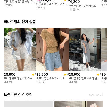
24,800
10
%
4
16,200
[여리핏/기본템] 옆 셔링 라운드 반팔 티셔츠
송
헤이즐 하트넥 반팔 티셔츠 5color [스퀘어/브이넥/크롭/여름/여름티셔츠/슬림/하객룩/데일리룩/데이트룩/휴가룩/팔뚝커버/여리핏/페미닌/세련미/베이직/심플/출근룩/꾸안꾸/시즌리스]
무드라벨
캣스
배색라인 골지반팔티셔츠
리썸데이
바이클로즈
미나그램의 인기 상품
28,900
22,900
28,900
29,
5
4
5
포니아 뒷포켓 반바지 쇼츠
르로아 입술넥 보카시 니트
브라캡내장 힐트 스퀘어 반팔캡원피스
미나그램
미나그램
미나그램
미나
트렌디한 상의 추천
sponsored