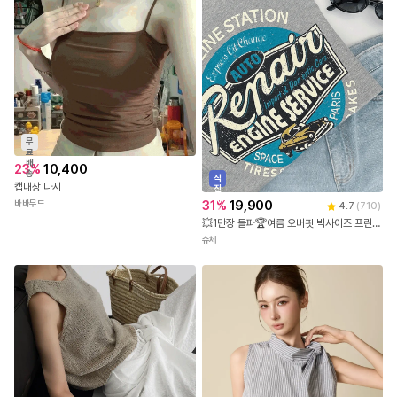
무
료
배
23
%
10,400
송
직
캡내장 나시
진
배
31
%
19,900
바바무드
4.7
(
710
)
송
💥1만장 돌파🏆여름 오버핏 빅사이즈 프린팅 반팔 티셔츠
슈체