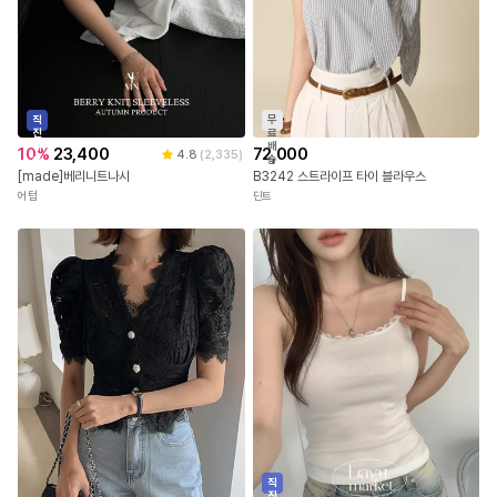
직
무
진
료
배
배
10
%
23,400
72,000
4.8
(
2,335
)
송
송
[made]베리니트나시
B3242 스트라이프 타이 블라우스
어텀
딘트
직
진