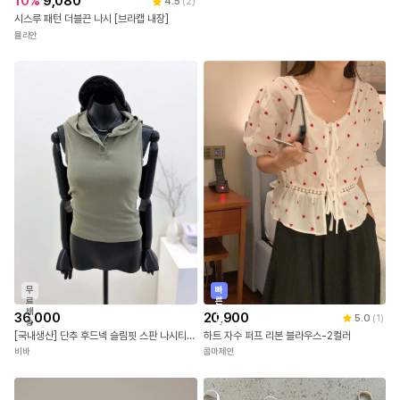
10
%
9,080
4.5
(
2
)
시스루 패턴 더블끈 나시 [브라캡 내장]
뮬리안
무
빠
료
른
배
출
36,000
20,900
5.0
(
1
)
송
발
[국내생산] 단추 후드넥 슬림핏 스판 나시티 26SS
하트 자수 퍼프 리본 블라우스-2컬러
비바
콤마제인