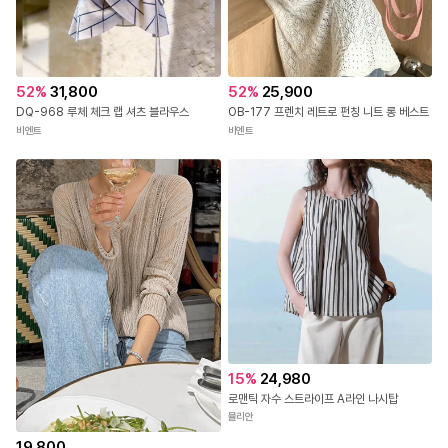
52
%
31,800
52
%
25,900
DQ-968 루체 체크 랩 셔츠 블라우스
OB-177 프렌치 레트로 펀칭 니트 롱 베스트
비엔트
비엔트
15
%
24,980
로맨틱 자수 스트라이프 A라인 나시탑
뮬리안
19,800