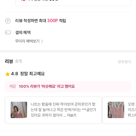
리뷰 작성하면 최대
300
P
적립
결제 혜택
무이자 혜택보기
리뷰
8개
모두보기
4.8
정말 최고예요
색감
100% 리뷰가 '비슷해요' 라고 했어요
니트는 봤을때 진짜 작아보여 강쥐옷인가 했
오랜 
는데 잘 늘어나고 작은 반짝거리는 **글인가
이즈
있어요 과하지 않아서 ...
뷔스티
더보기
2
1