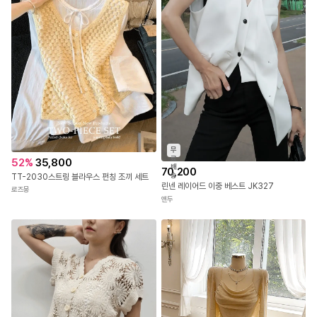
무
료
52
%
35,800
배
70,200
송
TT-2030스트링 블라우스 펀칭 조끼 세트
린넨 레이어드 이중 베스트 JK327
로즈몽
앤두