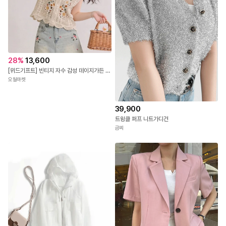
28
%
13,600
[위드기프트] 빈티지 자수 감성 데이지가든 크로셰 베스트
오월마켓
39,900
트윙클 퍼프 니트가디건
금찌