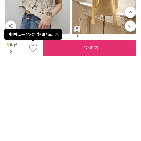
무
무
료
료
마음에 드는 상품을 찜해보세요!
배
배
60
%
9,900
11
%
32,800
송
송
리뷰
[재고정리] 펀칭 v넥 꽃무늬 여름 니트 스웨터 세련된 반팔 블라우스 가디건 탑 5color 데일리룩/캐주얼룩
오베르 니트 가디건세트 / 결혼식 하객룩 파티룩 브라이덜샤워 여행룩 가을티 가을옷 긴팔니트 크롭니트 니트가디건 레이어드 간절기가디건 가을가디건 나시가디건세트
구매하기
봉주
우아르
8
무
료
배
7
%
29,480
송
(안나앤모드) sheer 스트링 셔츠자켓[자켓EGN64]
안나앤모드