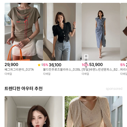
무
료
배
29,900
53,900
36,100
10
%
5
%
5
%
5
송
베그퍼그리본티_D2TA
[핫딜]비렌느린넨원피스_B2OP
볼디진주로즈블라우스_D2BL
여리
다바걸
다바걸
다바걸
다바
정확한 사이즈는 하단의 size표를 꼭! 참고해주세요
트렌디한 아우터 추천
야외(실내)촬영 특성상 실제 상품과 컬러차이가 있을 수 있
sponsored
습니다 .
정확한 컬러는 하단의 디테일컷을 참고해주세요.