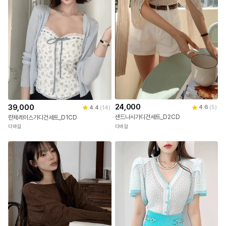
24,000
39,000
4.6
(
5
)
4.4
(
14
)
샌드나시가디건세트_D2CD
란제레이스가디건세트_D1CD
다바걸
다바걸