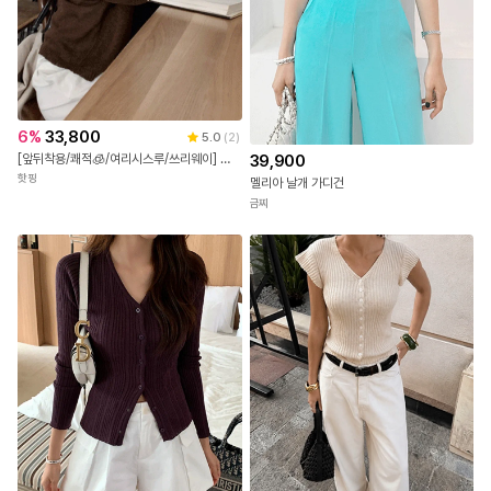
6
%
33,800
5.0
(
2
)
[앞뒤착용/쾌적🧊/여리시스루/쓰리웨이] 레비오 양면착용 사선버튼 랩 여름니트 긴팔가디건(44~99)(빅사이즈가디건-니트가디건-투웨이가디건-사선버튼가디건-체형커버-루즈핏-오버핏)
39,900
핫핑
멜리아 날개 가디건
금찌