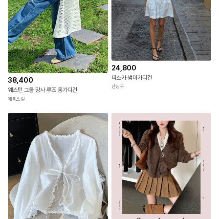
24,800
피소카 썸머가디건
38,400
난닝구
웨스턴 그물 망사 루즈 롱가디건
에피스걸