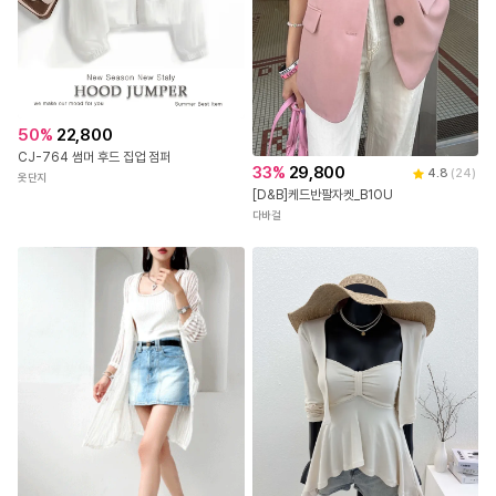
50
%
22,800
CJ-764 썸머 후드 집업 점퍼
33
%
29,800
4.8
(
24
)
옷단지
[D&B]케드반팔자켓_B1OU
다바걸