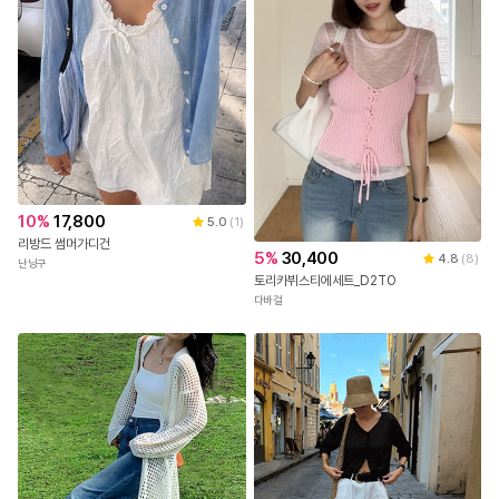
10
%
17,800
5.0
(
1
)
리방드 썸머가디건
5
%
30,400
4.8
(
8
)
난닝구
토리카뷔스티에세트_D2TO
다바걸