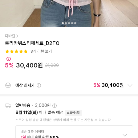
다바걸
토리카뷔스티에세트_D2TO
8
개 리뷰 보기
5
%
30,400
원
31,900
5
%
30,400원
예상 최저가
일반배송
•
3,000원
8월 11일(화)
이내 발송 예정
스토어설정
스토어 설정 발송 예정일은 상황에 따라 변경 또는 지연될 수 있습니다.
배송 예측 데이터
1
일
이내 출발 확률
80
%