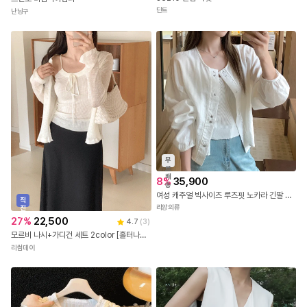
딘트
난닝구
무
료
배
8
%
35,900
송
여성 캐주얼 빅사이즈 루즈핏 노카라 긴팔 린넨 자켓 가디건
직
리앙의류
진
배
27
%
22,500
4.7
(
3
)
송
모르비 나시+가디건 세트 2color [홀터나시/골지/리본/슬림/여름가디건/시스루/라운드/여름/하객룩/데일리룩/ 데이트룩/휴양지/휴가룩/데이트룩/나들이룩/페미닌/여리무드/청순]
리썸데이