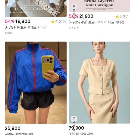
무
료
배
50
%
21,900
5.0
(
1
)
송
54
%
19,800
4.0
(
3
)
[~90%세일] 브로나 레이어 니트 가디건
J-78쉬폰 프릴 볼레로 가디건
미즈미스
방우리
무
료
배
79,900
25,800
송
J3210 슬림 자켓
르민토 바람막이점퍼