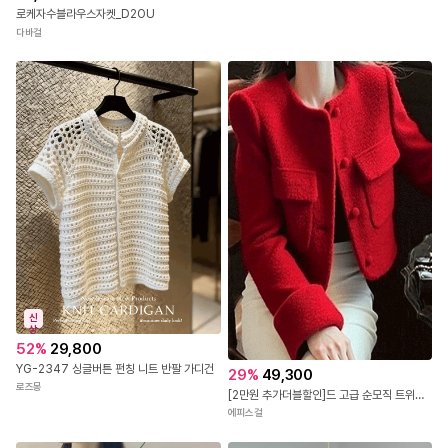
로케자수블라우스자켓_D2OU
다바걸
신
상
52
%
29,800
YG-2347 싱글버튼 펀칭 니트 반팔 가디건
29
%
49,300
로즈몽
[2만원 추가더블할인]드 고급 순모직 트위드 자켓
에피스걸