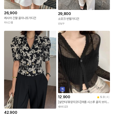
26,900
29,800
레시아 긴팔 골지니트가디건
소모크 반팔가디건
미나그램
난닝구
직
진
배
12,900
5.0
(
4
)
송
[살안타/휴양지코디]여름 시스루 골지 브이넥 비치 커버업 긴팔 가디건 [휴가/장마/물놀이]
레이디23
42,900