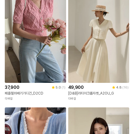
37,900
49,900
5.0
(
1
)
4.8
(
16
)
페즐펄꽈배기가디건_D2CD
[D&B]라티아크롭자켓_A2OU_G
다바걸
다바걸