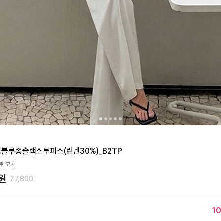
블루종슬랙스투피스(린넨30%)_B2TP
뷰 보기
원
77,800
10