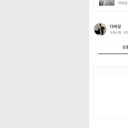
러워요
1
다바걸
오피스룩
모
상