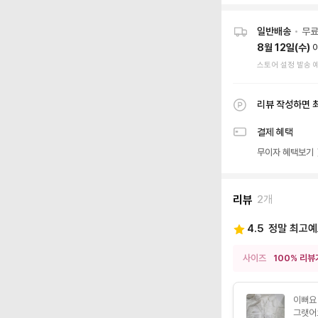
일반배송
•
무
8월 12일(수)
스토어 설정 발송 
리뷰 작성하면 
결제 혜택
무이자 혜택보기
리뷰
2개
4.5
정말 최고
사이즈
100% 리뷰
이뻐요
그랫어