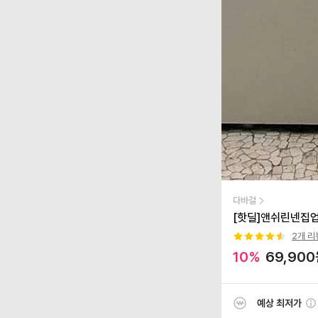
다바걸
[핫딜]앤쉬린넨집업
2
개 리
10
%
69,900
예상 최저가