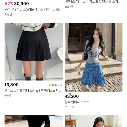
[💙바스락] 바스락 카고 포켓 밴딩 롱 스커트 / 롱스커트 / 롱치마 / 카고스커트 / 카고치마 / 밴딩스커트 / 장마룩 / 휴가룩
52
%
30,900
코코블랑
PPT-424 고급스러운 레이스 레이어드 롱 스커트
패션센스
19,800
5.0
(
2
)
무
셀리느 플리츠 미니 스커트 ( 하이웨스트 테니스 숏 치마 )
료
배
43,300
에이홉
송
블루 빈티지 스커트
캣스트릿