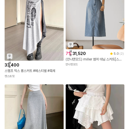
무
료
배
7
%
31,520
5.0
(
2
)
송
무
(안나앤모드) miller 썸머 데님 스커트[스커트EF59]
료
배
33,400
안나앤모드
송
스탬프 믹스 롱스커트 #페스티벌 #축제
캣스트릿