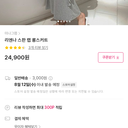
미나그램
리엔나 스판 랩 롱스커트
3
개 리뷰 보기
24,900
원
쿠폰받기
일반배송
•
3,000원
8월 12일(수)
이내 발송 예정
스토어설정
스토어 설정 발송 예정일은 상황에 따라 변경 또는 지연될 수 있습니다.
리뷰 작성하면 최대
300
P
적립
결제 혜택
무이자 혜택보기