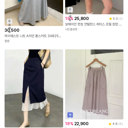
무
료
배
19
%
25,800
5.0
(
2
)
송
무
보헤미안 펀칭 언발란스 레이스 프릴 캉캉 미니 랩 스커트 밴딩 발레코어 속바지 레이어드 라인 댄스 치마
료
배
30,500
나인클로젯
송
하이웨스트 니트 A라인 롱스커트 3482509
뭘팜
직
진
배
18
%
22,900
4.8
(
8
)
송