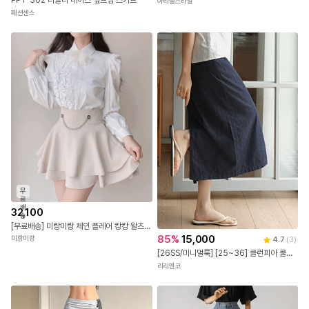
PPT-302 러블리 레이스 옆트임 스커트
아리엘스타일
패션센스
무
료
배
32,100
송
[무료배송] 미랑미랑 체인 플레어 캉캉 왈츠 미니스커트
85
%
15,000
미랑미랑
4.7
(
3
)
[26SS/미니멀룩] [25~36] 클런피아 쿨링 데님 뒷트임 롱 스커트(여름-신상-데일리룩-데이트룩-출근룩-모던룩-클래식룩-빅사이즈-120사이즈-자체제작-여름스커트-청치마-데님스커트)
리리앤코