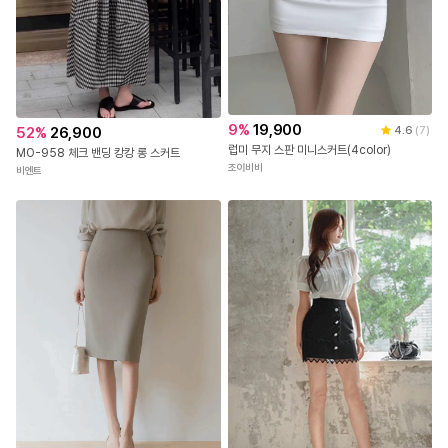
9
%
19,900
4.6
(
7
)
52
%
26,900
럽미 무지 스판 미니스커트(4color)
MO-958 체크 밴딩 캉캉 롱 스커트
조이비비
비엔트