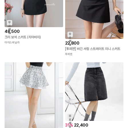
무
료
배
48,500
송
무
크리 보석 스커트 (치마바지)
료
배
22,800
아이스바닐라
송
[투피앤] 바긴 셔링 스트레이트 미니 스커트
투피앤
무
료
배
31
%
22,400
송