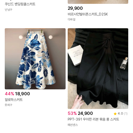
쿠신드 밴딩링클스커트
29,900
난닝구
바르샤언발쉬폰스커트_D2SK
다바걸
44
%
18,900
알로하스커트
옷싸구
53
%
24,900
4.0
(
1
)
PPT-391 우아한 리본 묶음 롱 스커트
패션센스