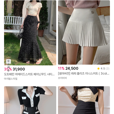
무
료
배
11
%
24,500
4.5
(
2
)
35
%
31,900
송
[썸머버전] 레레 플리츠 미니스커트 ( 3color )
도트패턴 머메이드스커트 페미닌무드 샤티르스커트
조이비비
아리엘스타일