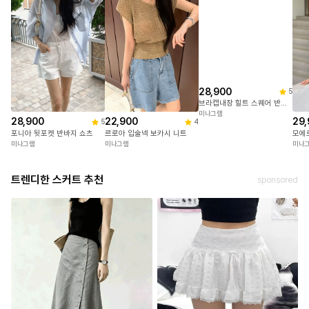
28,900
5
브라캡내장 힐트 스퀘어 반팔캡원피스
미나그램
28,900
22,900
29,
5
4
포니아 뒷포켓 반바지 쇼츠
르로아 입술넥 보카시 니트
미나그램
미나그램
미나
트렌디한 스커트 추천
sponsored