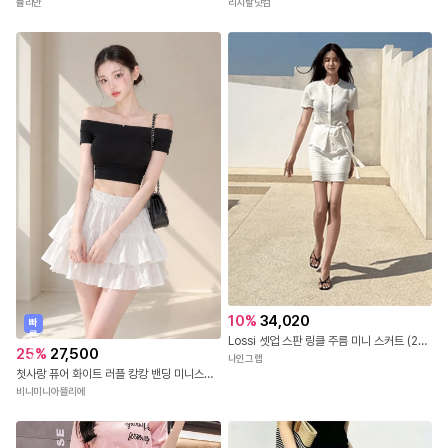
뮬리안
리지랄닷컴
10
%
34,020
빠
른
Lossi 셋업 스판 링클 주름 미니 스커트 (2color)
출
25
%
27,500
발
나인그랩
첫사랑 퓨어 화이트 러플 캉캉 밴딩 미니스커트 [속바지내장]
비니미니아뜰리에