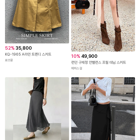
52
%
35,800
KQ-1965 A라인 트렌디 스커트
10
%
49,900
로즈몽
런던 구제청 언밸런스 프릴 데님 스커트
에피스걸