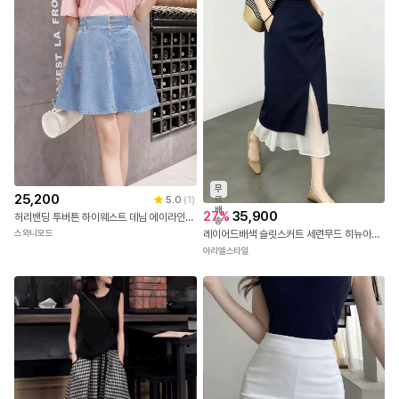
무
25,200
5.0
(
1
)
료
배
27
%
35,900
허리밴딩 투버튼 하이웨스트 데님 에이라인 스커트
송
스와니모드
레이어드배색 슬릿스커트 세련무드 히뉴아스커트
아리엘스타일