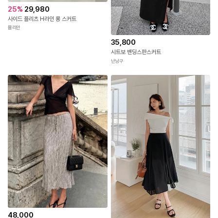
25
%
29,980
사이드 플리츠 H라인 롱 스커트
뮬리안
35,800
시트보 밴딩스판스커트
난닝구
48,000