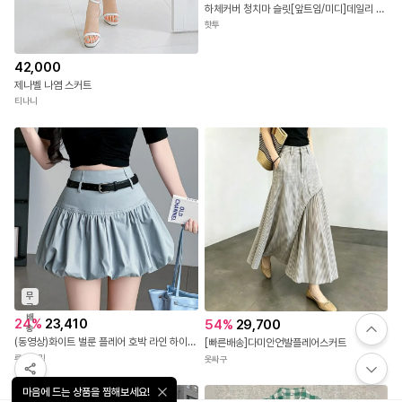
하체커버 청치마 슬릿[앞트임/미디]데일리 A라인 데님 스커트
핫투
42,000
제나벨 나염 스커트
티나니
무
료
배
24
%
23,410
54
%
29,700
송
(동영상)화이트 벌룬 플레어 호박 라인 하이웨이스트 A라인 미니스커트 루루홀릭24670
[빠른배송]다미안언발플레어스커트
루루홀릭
옷싸구
마음에 드는 상품을 찜해보세요!