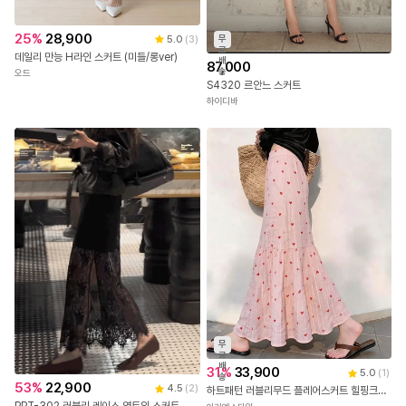
25
%
28,900
무
5.0
(
3
)
료
데일리 만능 H라인 스커트 (미들/롱ver)
배
87,000
송
오드
S4320 르안느 스커트
하이디바
무
료
배
31
%
33,900
5.0
(
1
)
송
53
%
22,900
4.5
(
2
)
하트패턴 러블리무드 플레어스커트 힐핑크롱스커트