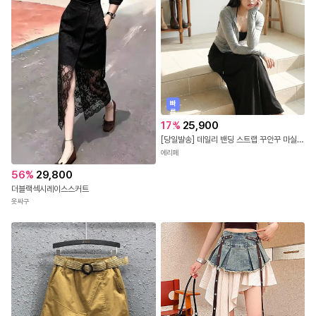
빠
른
출
17
%
25,900
발
[당일발송] 데일리 밴딩 스트랩 꾸안꾸 마실룩 A라인 롱 스커트 (3COLOR)
에리페
56
%
29,800
더블랙섹시레이스스커트
옷싸구