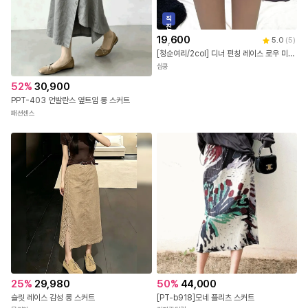
직
진
배
19,600
5.0
(
5
)
송
[청순여리/2col] 디너 펀칭 레이스 로우 미니 스커트
심쿵
52
%
30,900
PPT-403 언발란스 옆트임 롱 스커트
패션센스
25
%
29,980
50
%
44,000
슬릿 레이스 감성 롱 스커트
[PT-b918]모네 플리츠 스커트