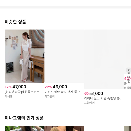
비슷한 상품
무
료
배
42
송
47,900
49,900
17
%
22
%
더블
[허리밴딩🤍]새틴롱스커트 펄롱치마 새틴스커트 여성 새틴 실크스커트 하객룩롱치마 허리밴딩치마
이조즈 찰랑 골지 맥시 롱 스커트-3color
51,000
6
%
에세잇
시크블랙
레이나 실크 새틴 속밴딩 롱스커트 [2COLOR]
프랑메이
미나그램의 인기 상품