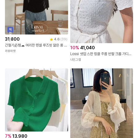
직
진
배
31,800
4.6
(
39
)
송
간절기必템☁ 여리한 텐셀 루즈핏 얆은 롱 가디건 5color [말라핏가디건/루즈핏가디건/여름가디건/간절기가디건/손등덮는/장마룩]
10
%
41,040
라뷰마켓
Lossi 셋업 스판 링클 주름 반팔 크롭 가디건 (2color) -벨트세트
나인그랩
7
%
13,980