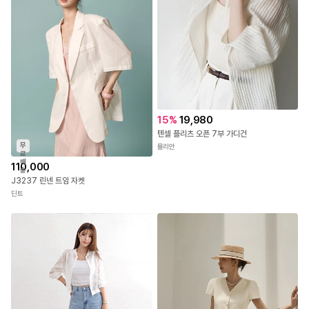
15
%
19,980
텐셀 플리츠 오픈 7부 가디건
무
뮬리안
료
배
110,000
송
J3237 린넨 트임 자켓
딘트