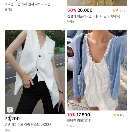
미니멀 모던 카라 골지 니트 가디건
50
%
26,000
뮬리안
4.0
(
2
)
간절기 쉬폰가디건 (베이지,핑크,화이트)
유어쏭
무
료
10
%
17,800
5.0
(
1
)
배
70,200
송
리방드 썸머가디건
린넨 레이어드 이중 베스트 JK327
난닝구
앤두