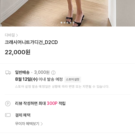
다바걸
크래시어니트가디건_D2CD
22,000
원
일반배송
•
3,000원
8월 12일(수)
이내 발송 예정
스토어설정
스토어 설정 발송 예정일은 상황에 따라 변경 또는 지연될 수 있습니다.
리뷰 작성하면 최대
300
P
적립
결제 혜택
무이자 혜택보기