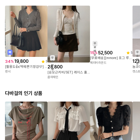
빠
무
무
른
료
료
무
배
19,800
123
34
%
배
5
료
52,500
15
%
5
송
송
배
28,800
[활용도👍/딱예쁜기장감🩷] 벨사 브이넥 울 여리핏 레이어드 셔츠 가디건 베이직핏 출근룩 데일리룩
[무료배송][mmore] 포그 루즈핏 보트넥 가디건
송
렌시
캣스
[승모근커버/SET] 레이스 홀터 나시 탑 긴팔 가디건 세트
메리어라운드
콤마제인
다바걸의 인기 상품