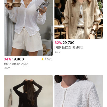
62
%
29,700
[빠른배송]코즈니린넨자켓
옷싸구
34
%
19,800
5.0
(
1
)
센타모 썸머후드가디건
난닝구