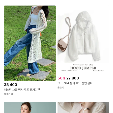
50
%
22,800
CJ-764 썸머 후드 집업 점퍼
38,400
옷단지
웨스턴 그물 망사 루즈 롱가디건
에피스걸