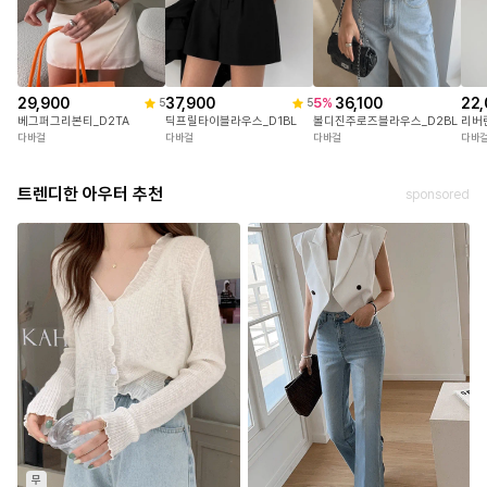
29,900
37,900
22,
36,100
5
%
5
5
베그퍼그리본티_D2TA
딕프릴타이블라우스_D1BL
리버
볼디진주로즈블라우스_D2BL
다바걸
다바걸
다바
다바걸
트렌디한 아우터 추천
sponsored
무