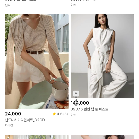
딘트
딘트
무
료
배
144,000
송
J9376 린넨 랩 롱 베스트
24,000
4.6
(
5
)
딘트
샌드나시가디건세트_D2CD
다바걸