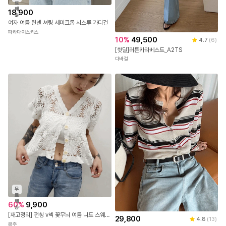
료
배
18,900
송
여자 여름 린넨 셔링 세미크롭 시스루 가디건
파라다이스키스
10
%
49,500
4.7
(
6
)
[핫딜]러튼카라베스트_A2TS
다바걸
무
료
배
60
%
9,900
송
[재고정리] 펀칭 v넥 꽃무늬 여름 니트 스웨터 세련된 반팔 블라우스 가디건 탑 5color 데일리룩/캐주얼룩
29,800
4.8
(
13
)
봉주