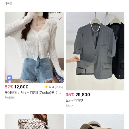
다바걸
빠
른
출
57
%
12,800
4.4
(
235
)
발
💗예쁘게 비쳐! / 색감깡패(7color)💗 여리 슬림핏 파스텔 얇은 골지 물결 시스루 크롭 가디건 / 남심저격 섹시 데일리 꾸안꾸 썸머 비치가디건 비치웨이 바캉스 호캉스 수영
35
%
29,800
온더블리
모던썸머자켓
옷싸구