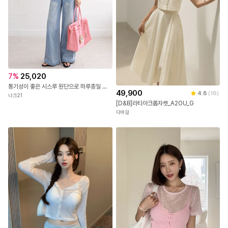
7
%
25,020
통기성이 좋은 시스루 원단으로 하루종일 쾌적해! 로맨틱한 플라워 자수! 소매와 밑단 밴딩 시보리로 안정감 있는 핏!
49,900
4.8
(
16
)
나크21
[D&B]라티아크롭자켓_A2OU_G
다바걸