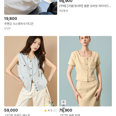
59,900
송
(무배) [귀욤/핏대박] 벌룬 오버핏 레이어드 야상 후드 점퍼
아담블링
19,800
주멘오 시스루자수가디건
난닝구
무
료
배
79,900
59,000
4.5
(
2
)
송
J3210 슬림 자켓
J3216 트위드 베스트