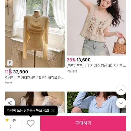
28
%
13,600
무
[위드기프트] 빈티지 자수 감성 데이지가든 크로셰 베스트
료
배
11
%
32,800
오월마켓
송
오베르 니트 가디건세트 / 결혼식 하객룩 파티룩 브라이덜샤워 여행룩 가을티 가을옷 긴팔니트 크롭니트 니트가디건 레이어드 간절기가디건 가을가디건 나시가디건세트
우아르
마음에 드는 상품을 찜해보세요!
리뷰
구매하기
0