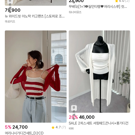
23,900
5.0
(
2
)
무
송
료
무배🚀[1+1🐨살안타템🖤여리시스루] 컷팅 시스루 썸머 가디건 브이넥 여름 얇은 긴팔 자개 단추 오버핏 아우터 커버업 데일리룩 바캉스룩 휴양지룩 휴가룩 7COL
배
79,900
송
워너비뮤즈
뉴 와이드핏 아노락 카고팬츠 [스토퍼로 조거팬츠]
마르키즈
무
료
배
28
%
46,000
송
SALE 2피스세트 셔링패드끈나시+롱가디건
5
%
24,700
4.7
(
7
)
비바
여리나시가디건세트_D2CD