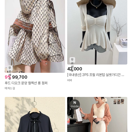
무
료
배
무
42,000
송
료
[국내생산] 2PS 프릴 리본탑 실켓가디건 세트 26SS
배
9
%
99,700
송
비바
후드 디오크 문양 컬렉션 롱 점퍼
에피스걸