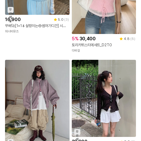
무
료
배
16,900
5.0
(
3
)
송
무배🚀[1+1🌷살랑이는🍥썸머가디건] 시스루 골지 가디건 라운드넥 얇은 아우터 크롭 봄 여름 썸머 숏 살안타템 데일리룩 데이트룩 나들이룩 피크닉룩 공항룩 여행룩 4COL
워너비뮤즈
5
%
30,400
4.8
(
8
)
토리카뷔스티에세트_D2TO
다바걸
무
료
배