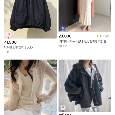
직
진
신
배
20,800
4.6
(
41
)
상
송
[자체제작♡누적판매 1만장돌파!] 루블 살안타템 여름 루즈핏 시스루 오픈 숄 로브 얇은 긴팔 롱 가디건 빅사이즈 바캉스 비치룩
41,500
데일리앤
넥셔링 긴팔 점퍼(2color)
그림
무
료
배