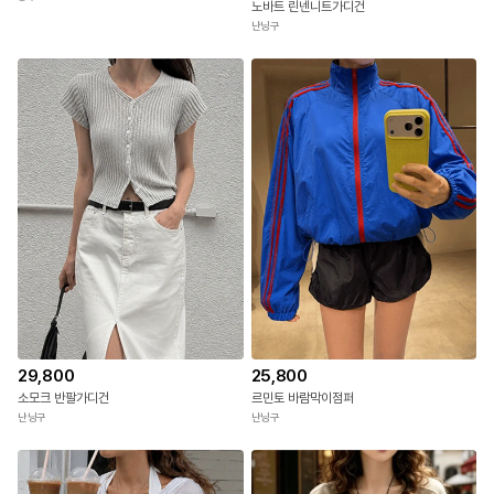
노바트 린넨니트가디건
난닝구
29,800
25,800
소모크 반팔가디건
르민토 바람막이점퍼
난닝구
난닝구