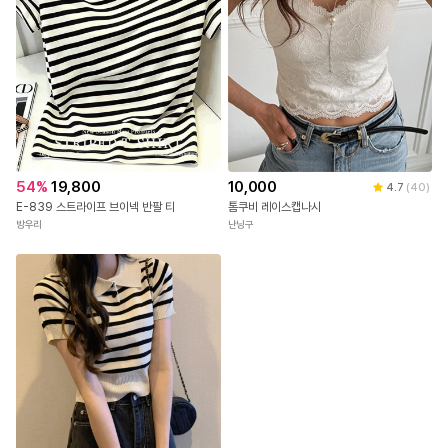
54
%
19,800
10,000
4.7
(
40
)
E-839 스트라이프 브이넥 반팔 티
톰쿠비 레이스캡나시
방우리
난닝구