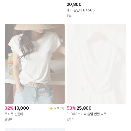
[빠른배송]레이디마린니트
옷싸구
20,800
에어 강연티 64565
권조
53
%
25,800
32
%
10,000
5.0
(
3
)
E-803브이넥 슬림 반팔 니트
크비코 반팔티
방우리
난닝구