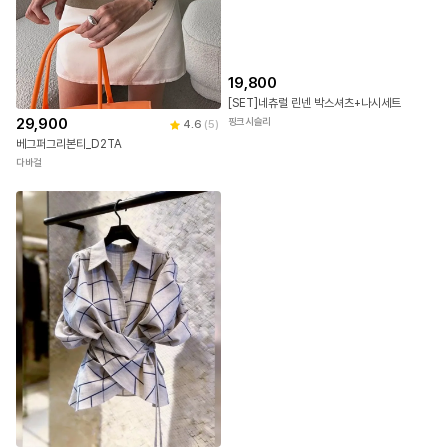
19,800
[SET]네츄럴 린넨 박스셔츠+나시세트
29,900
핑크시슬리
4.6
(
5
)
베그퍼그리본티_D2TA
다바걸