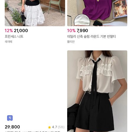
12
%
21,000
10
%
7,990
프린세스 니트
데일리 신축 슬림 라운드 기본 반팔티
레미떼
뮬리안
직
진