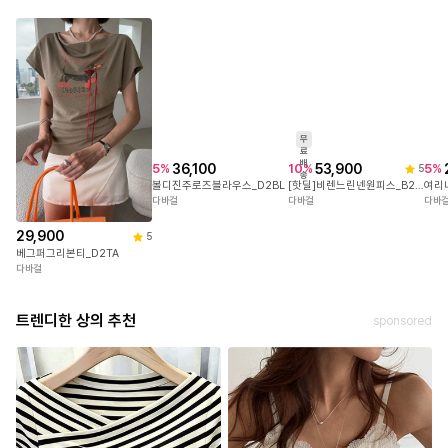
무
료
배
29,900
53,900
36,100
10
%
5
%
5
%
5
5
송
베그퍼그리본티_D2TA
[핫딜]비렌느린넨원피스_B2OP
볼디진주로즈블라우스_D2BL
여리
다바걸
다바걸
다바걸
다바
트렌디한 상의 추천
sponsored