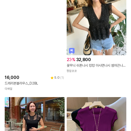
빠
른
출
23
%
32,800
발
꽃무늬 쉬폰나시 캉캉 아사면나시 썸머끈나시 민소매 크롭탑나시 플라워 프릴나시 바캉스룩 러블리무드 시원한 나시블라우스
청담코코
16,000
5.0
(
1
)
드레리본블라우스_D2BL
다바걸