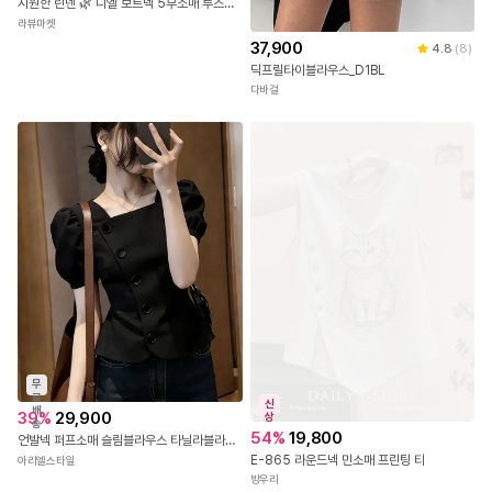
배
29,800
4.7
(
58
)
송
시원한 린넨 🌿 니엘 보트넥 5부소매 루즈핏 반팔니트 7color [린넨니트/반팔니트/여름니트/시스루/보트넥반팔니트/여름출근룩]
라뷰마켓
37,900
4.8
(
8
)
딕프릴타이블라우스_D1BL
다바걸
무
료
신
배
39
%
29,900
상
송
54
%
19,800
언발넥 퍼프소매 슬림블라우스 타닐라블라우스
E-865 라운드넥 민소매 프린팅 티
아리엘스타일