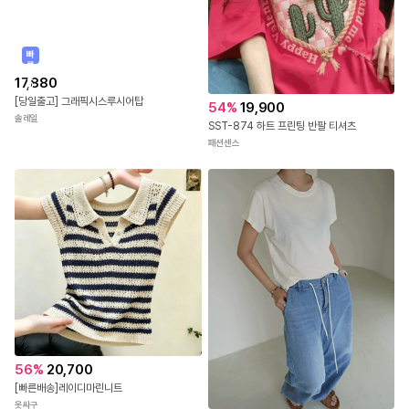
빠
른
출
17,880
발
[당일출고] 그래픽시스루시어탑
54
%
19,900
솔레일
SST-874 하트 프린팅 반팔 티셔츠
패션센스
56
%
20,700