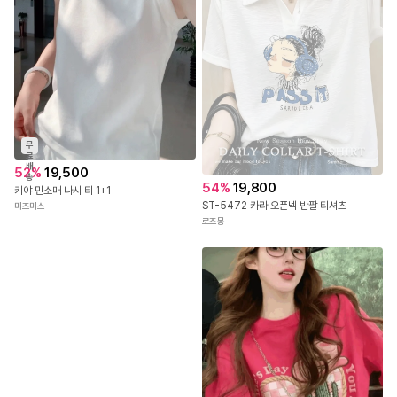
무
료
배
52
%
19,500
송
54
%
19,800
키야 민소매 나시 티 1+1
ST-5472 카라 오픈넥 반팔 티셔츠
미즈미스
로즈몽