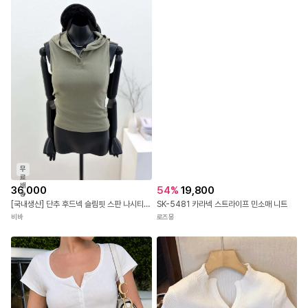
무
료
배
36,000
54
%
19,800
송
[국내생산] 단추 후드넥 슬림핏 스판 나시티 26SS
SK-5481 카라넥 스트라이프 민소매 니트
비바
로즈몽