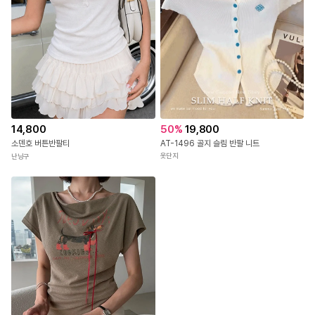
50
%
19,800
14,800
AT-1496 골지 슬림 반팔 니트
소덴호 버튼반팔티
옷단지
난닝구