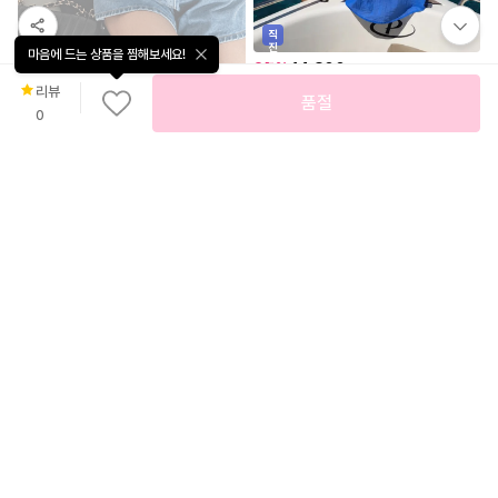
마음에 드는 상품을 찜해보세요!
직
진
리뷰
배
25
%
14,800
품절
4.8
(
20
)
송
0
[7color] 프닝트 시스루셔츠
29,800
난닝구
체빈프 레이스레이어드나시티
난닝구
무
료
배
81
%
32,900
송
비엘 빅카라 스트라이프 셔츠_ND2BL052
넬리