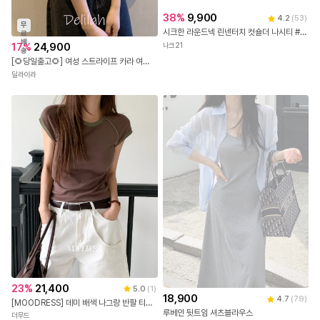
무
료
배
17
%
24,900
송
[🌻당일출고🌻] 여성 스트라이프 카라 여름 반팔니트/4컬러 여름코디 여름니트 여름티 여름기본티 기본템 데일리룩 데이트룩 크롭니트 날씬핏
38
%
9,900
4.2
(
53
)
딜라이라
시크한 라운드넥 린넨터치 컷숄더 나시티 #NAK MADE.
나크21
23
%
21,400
5.0
(
1
)
18,900
4.7
(
79
)