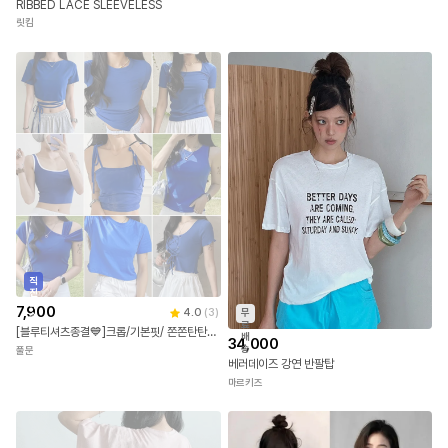
밀키 스트라이프 헨리넥 썸머 니트
20,000
5.0
(
3
)
패션풀
RIBBED LACE SLEEVELESS
릿킴
직
진
배
7,900
4.0
(
3
)
무
송
료
[블루티셔츠종결💙]크롭/기본핏/ 쫀쫀탄탄 워터밤 컬러맛집 나시/반팔티 기획전
배
34,000
송
풀문
베러데이즈 강연 반팔탑
마르키즈