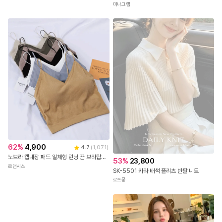
[MOODRESS] 데미 배색 나그랑 반팔 티셔츠(Tee)
루베인 뒷트임 셔츠블라우스
더무드
미나그램
62
%
4,900
4.7
(
1,071
)
노브라 캡내장 패드 일체형 런닝 끈 브라탑나시 나시탑 크롭 심리스 인견 모달 브라캡 나시 크롭나시 크롭탑 티셔츠 블라우스 이너 민소매 예쁜 여성 속옷 편한 브라 노와이어 여름 브라렛 브라탑
53
%
23,800
로맨시스
SK-5501 카라 배색 플리츠 반팔 니트
로즈몽