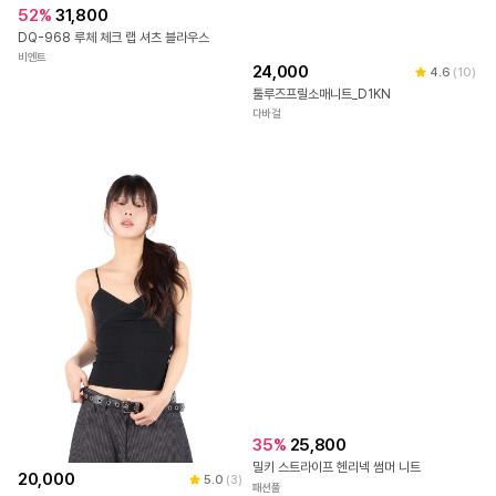
52
%
31,800
DQ-968 루체 체크 랩 셔츠 블라우스
비엔트
24,000
4.6
(
10
)
툴루즈프릴소매니트_D1KN
다바걸
35
%
25,800