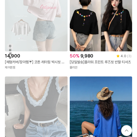
무
료
배
14,900
50
%
9,980
4.0
(
3
)
송
[체형커버/장마템☔] 코튼 레터링 박시핏 크롭티 오버사이즈 반팔 티셔츠 루즈핏 크롭 반팔티 면티 오버핏 4COLOR
[당일발송]플라워 프린트 루즈핏 반팔 티셔츠
제이앤썸
뮬리안