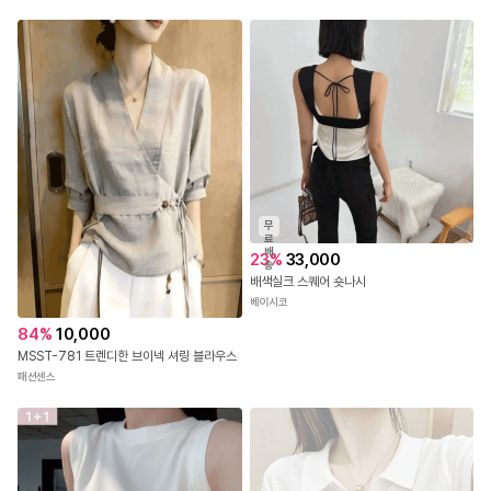
방우리
무
료
배
23
%
33,000
송
배색실크 스퀘어 숏나시
베이시코
84
%
10,000
MSST-781 트렌디한 브이넥 셔링 블라우스
패션센스