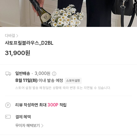
다바걸
샤토프릴블라우스_D2BL
31,900
원
일반배송
•
3,000원
8월 11일(화)
이내 발송 예정
스토어설정
스토어 설정 발송 예정일은 상황에 따라 변경 또는 지연될 수 있습니다.
리뷰 작성하면 최대
300
P
적립
결제 혜택
무이자 혜택보기