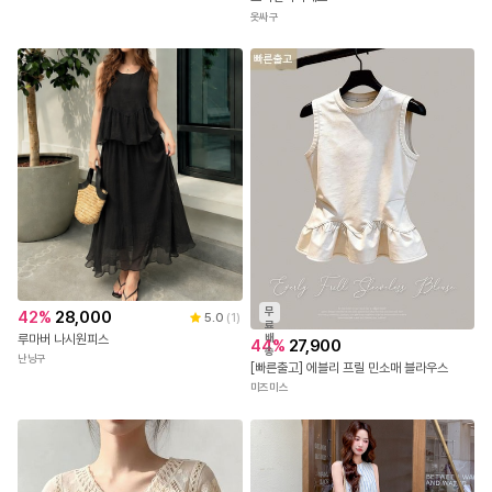
옷싸구
무
42
%
28,000
5.0
(
1
)
료
배
루마버 나시원피스
44
%
27,900
송
난닝구
[빠른출고] 에블리 프릴 민소매 블라우스
미즈미스