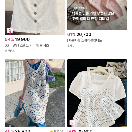
신
61
%
26,700
상
54
%
19,900
[빠른배송]스퀘어펀칭니트
SST-891 스탠드 카라 반팔 셔츠
옷싸구
패션센스
신
상
50
%
25,800
46
%
29,800
5.0
(
4
)