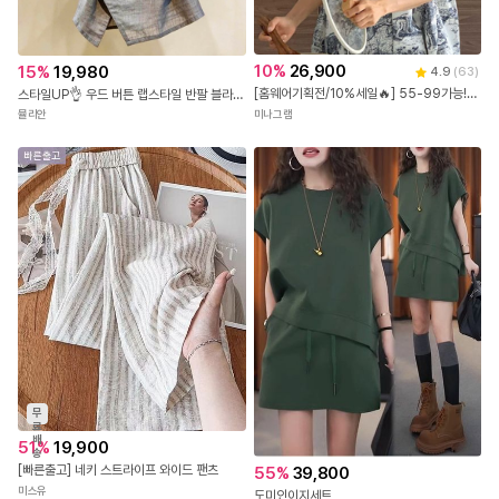
10
%
26,900
15
%
19,980
4.9
(
63
)
[홈웨어기획전/10%세일🔥] 55-99가능! [꿀잠3세트] 빅사이즈잠옷 7부바지 반바지
스타일UP👌 우드 버튼 랩스타일 반팔 블라우스
미나그램
뮬리안
무
료
배
51
%
19,900
송
[빠른출고] 네키 스트라이프 와이드 팬츠
55
%
39,800
미스유
도미인이지세트