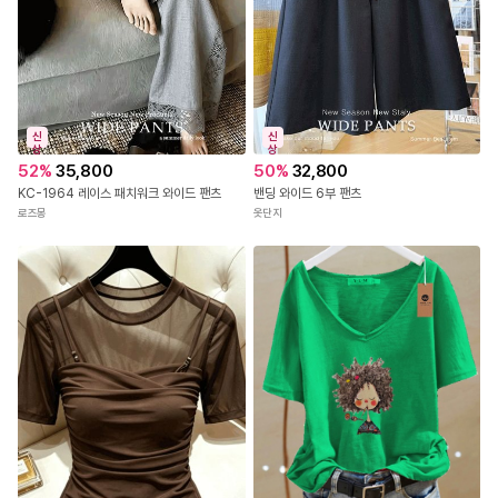
신
신
상
상
52
%
35,800
50
%
32,800
KC-1964 레이스 패치워크 와이드 팬츠
밴딩 와이드 6부 팬츠
로즈몽
옷단지