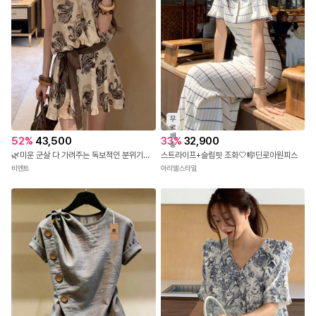
무
료
배
52
%
43,500
33
%
32,900
송
🌿미운 군살 다 가려주는 독보적인 분위기의 롱핏🌿 XI-710 페이즐리 브이넥 원피스
스트라이프+슬림핏 조화🤍🎼딘로아원피스
비엔트
아리엘스타일