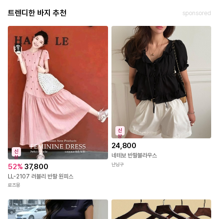
트렌디한 바지 추천
sponsored
신
상
24,800
신
네테보 반팔블라우스
상
난닝구
52
%
37,800
LL-2107 러블리 반팔 원피스
로즈몽