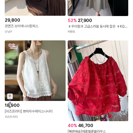
29,800
52
%
27,900
르엔즈 브이넥나시원피스
🍷우아함과 고급스러움 동시에 잡은 🍷KQ-943 벨트 포인트 플레어 롱 원피스
난닝구
비엔트
무
료
배
18,900
송
[쉬즈프리티] 쁘띠자수레이스나시티
쉬즈프리티
40
%
46,700
[빠른배송]메종벌룬블라우스