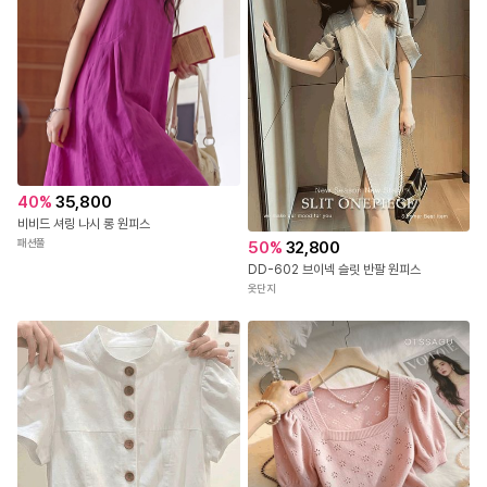
40
%
35,800
비비드 셔링 나시 롱 원피스
패션풀
50
%
32,800
DD-602 브이넥 슬릿 반팔 원피스
옷단지