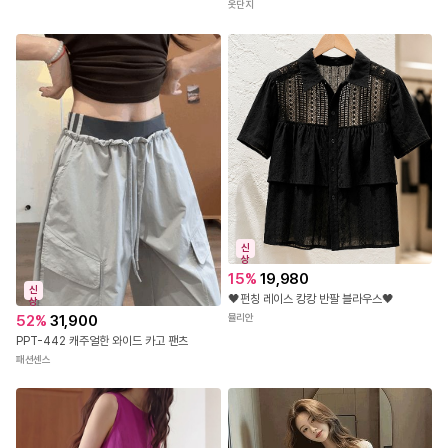
옷단지
신
상
15
%
19,980
신
🖤펀칭 레이스 캉캉 반팔 블라우스🖤
상
뮬리안
52
%
31,900
PPT-442 캐주얼한 와이드 카고 팬츠
패션센스