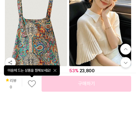
50
%
29,800
53
%
23,800
마음에 드는 상품을 찜해보세요!
[여름휴가룩추천] 트로피컬 페이즐리 멜빵 팬츠
카라 배색 플리츠 반팔 니트
리뷰
구매하기
패션풀
로즈몽
0