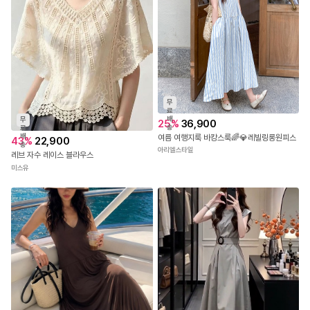
무
료
배
무
25
%
36,900
송
료
배
여름 여행지룩 바캉스룩🌈💎레빌링롱원피스
43
%
22,900
송
아리엘스타일
레브 자수 레이스 블라우스
미스유