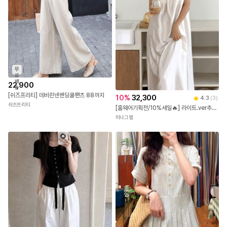
무
료
배
22,900
송
[쉬즈프리티] 데비린넨밴딩쿨팬츠 88까지
10
%
32,300
4.3
(
3
)
쉬즈프리티
[홈웨어기획전/10%세일🔥] 라이트.ver추가! 브라캡내장 율리아 실크 파자마 잠옷원피
- MD's comment -
미나그램
탄탄한 코튼 소재에 입체적인 절개 디테일을 더해,
다리 라인이 더욱 길어 보이고 활동적인 실루엣을
선사하는 트렌디한 커브드 팬츠입니다.
허리 라인의 배색 밴딩 처리가 시각적인 포인트를
주는 동시에 장시간 착용에도 배 눌림 없이
편안하고 안정적인 피팅감을 제공합니다.
밑단의 스트링을 조절해 와이드 핏과 조거 스타일의
벌룬 핏 등 투웨이(2way) 방식으로 연출이 가능하여,