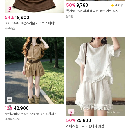
50
%
9,780
4.0
(
1
)
신
특가sale🎉 서머 캐릭터 코튼 반팔 티셔츠
상
뮬리안
54
%
19,900
SST-888 여성스러운 시스루 레이어드 티셔츠
패션센스
무
료
배
12
%
42,900
송
신
🤎입자마자 스타일 보장🤎그밀라원피스
상
아리엘스타일
50
%
25,800
레이스 블라우스 반바지 셋업