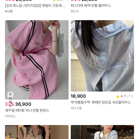
뷔스티에 배색 반팔 블라우스
[손뜨개느낌~빈티지감성] 에밀리 크로셰 뷔스티에 원피스
옷단지
패션풀
무
18,900
4.7
(
77
)
료
배
💚여름필수💚 루베인 뒷트임 셔츠블라우스
37
%
36,900
송
미나그램
캐주얼 레터링 미나 반팔 원피스
미즈미스