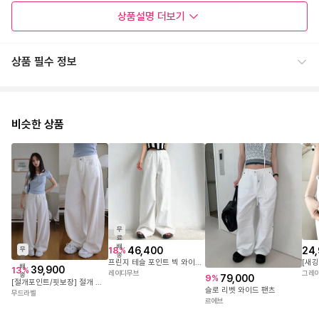
상품설명
더보기
상품 필수 정보
비슷한 상품
무
료
배
46,400
24
18
%
무
송
료
프린지 테슬 포인트 빅 와이드 화이트 코튼 팬츠 2size
배
39,900
13
%
레이디무브
그레
송
79,000
9
%
[절개포인트/핏보장] 절개 화이트 와이드 데님 팬츠
슬로 리벳 와이드 팬츠
무드라벨
르에브