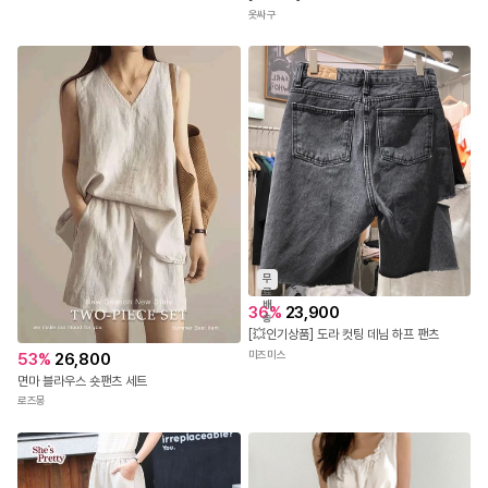
옷싸구
무
료
배
36
%
23,900
송
[💥인기상품] 도라 컷팅 데님 하프 팬츠
미즈미스
53
%
26,800
면마 블라우스 숏팬츠 세트
로즈몽