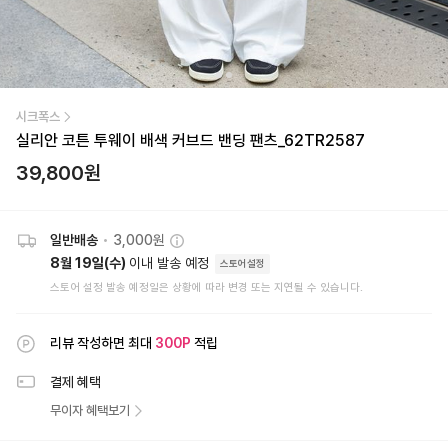
시크폭스
실리안 코튼 투웨이 배색 커브드 밴딩 팬츠_62TR2587
39,800
원
일반배송
•
3,000원
8월 19일(수)
이내 발송 예정
스토어설정
스토어 설정 발송 예정일은 상황에 따라 변경 또는 지연될 수 있습니다.
리뷰 작성하면 최대
300
P
적립
결제 혜택
무이자 혜택보기