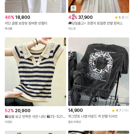
매일매일 색다른 무드로 즐기기 좋습니다.
무
료
일상 속에서 감각적인 스트릿 룩을
배
46
%
18,800
42
%
37,900
5.0
(
1
)
송
완성해 줄 실용적인 아이템으로,
러딘 글램 보정핏 링버튼 반팔티
🚚당일출고⚡ 프렌치 토밀렌 반팔 원피스
높은 퀄리티를 자랑하는 소장 가치 높은 팬츠입니다.
패션풀
미스유
[HJ 모델] 화이트 컬러｜FREE size 착용
모델사이즈 HJ 167cm / 26in / 55size
14,900
52
%
20,900
4.7
(
76
)
피그먼트 나염 라운드 넥 반팔 티셔츠
🛍️실물 보고 만족한 극찬 니트! 🛍️TE-521 스트라이프 카라 펀칭 반팔 니트
울트라패션
비엔트