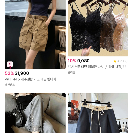
10
%
9,080
4.5
(
2
)
신
💘시스루 패턴 더블끈 나시 [브라캡 내장]💘
상
뮬리안
52
%
31,900
PPT-445 캐주얼한 카고 데님 반바지
패션센스