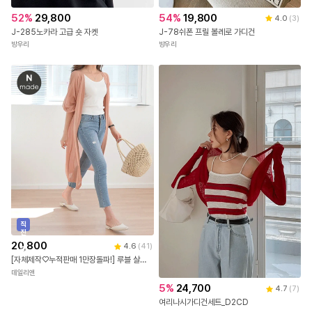
52
%
29,800
54
%
19,800
4.0
(
3
)
J-285노카라 고급 숏 자켓
J-78쉬폰 프릴 볼레로 가디건
방우리
방우리
직
진
배
20,800
4.6
(
41
)
송
[자체제작♡누적판매 1만장돌파!] 루블 살안타템 여름 루즈핏 시스루 오픈 숄 로브 얇은 긴팔 롱 가디건 빅사이즈 바캉스 비치룩
데일리앤
5
%
24,700
4.7
(
7
)
여리나시가디건세트_D2CD