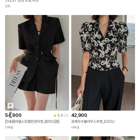
J3237 린넨 트임 자켓
딘트
무
료
배
54,900
42,900
5.0
(
2
)
송
[D&B]바넬스트랩린넨자켓_B2OU[B]
로케자수블라우스자켓_D2OU
다바걸
다바걸