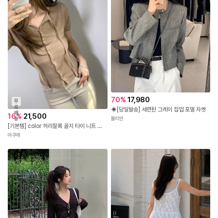
70
%
17,980
무
료
◈[당일발송] 세련된 그레이 집업 포멀 자켓
배
16
%
21,500
뮬리안
송
[기본템] color 허리잘록 골지 타이 니트 반팔가디건
아쿠에