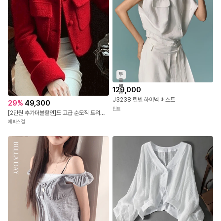
무
료
배
129,000
송
J3238 린넨 하이넥 베스트
29
%
49,300
딘트
[2만원 추가더블할인]드 고급 순모직 트위드 자켓
에피스걸