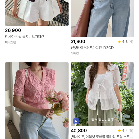
26,900
레시아 긴팔 골지니트가디건
31,900
4.8
(
4
)
미나그램
선벳레이스퍼프가디건_D2CD
다바걸
직
진
배
40,800
4.4
(
9
)
송
[빅사이즈]이블렛 토하플 플라워 프릴 스트랩 가디건 제이스타일