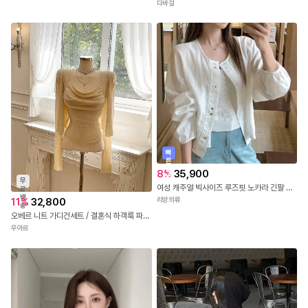
다바걸
빠
른
출
8
%
35,900
발
무
여성 캐주얼 빅사이즈 루즈핏 노카라 긴팔 린넨 자켓 가디건
료
배
11
%
32,800
리앙의류
송
오베르 니트 가디건세트 / 결혼식 하객룩 파티룩 브라이덜샤워 여행룩 가을티 가을옷 긴팔니트 크롭니트 니트가디건 레이어드 간절기가디건 가을가디건 나시가디건세트
우아르