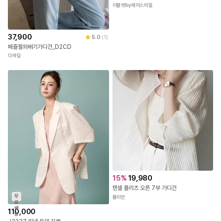
이블렛by제이스타일
37,900
5.0
(
1
)
페즐펄꽈배기가디건_D2CD
다바걸
15
%
19,980
텐셀 플리츠 오픈 7부 가디건
무
뮬리안
료
배
110,000
송