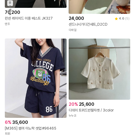
무
료
배
70,200
송
24,000
린넨 레이어드 이중 베스트 JK327
4.6
(
5
)
앤두
샌드나시가디건세트_D2CD
다바걸
20
%
25,600
디데이 트위드반팔자켓 / 3color
누누코
6
%
35,600
[M365] 썸머 아노락 셋업 #96465
피핀