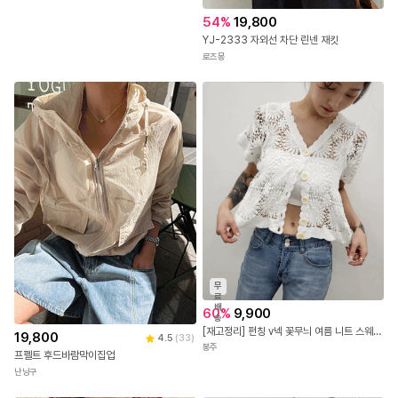
54
%
19,800
YJ-2333 자외선 차단 린넨 재킷
로즈몽
무
료
배
60
%
9,900
송
[재고정리] 펀칭 v넥 꽃무늬 여름 니트 스웨터 세련된 반팔 블라우스 가디건 탑 5color 데일리룩/캐주얼룩
19,800
4.5
(
33
)
봉주
프펠트 후드바람막이집업
난닝구