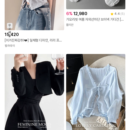
6
%
12,980
4.4
(
5
)
가오리핏 여름 자외선차단 브이넥 가디건 [단추 2개에서 3개로 변경]
뮬리안
무
료
배
15,420
송
[이거진짜강추!❤️] 일체형 디자인, 리리 프릴 플라워 잔꽃 레이스 스퀘어넥 나시 퍼프 셔링 오픈 리본 반팔가디건 셋업세트
벨라데이