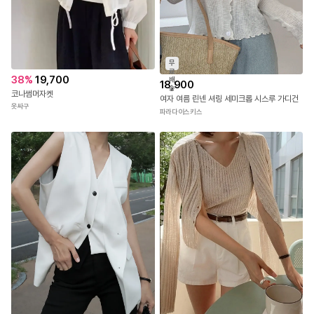
무
료
38
%
19,700
배
18,900
송
코나썸머자켓
여자 여름 린넨 셔링 세미크롭 시스루 가디건
옷싸구
파라다이스키스