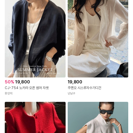
50
%
19,800
19,800
CJ-754 노카라 오픈 썸머 자켓
주멘오 시스루자수가디건
옷단지
난닝구