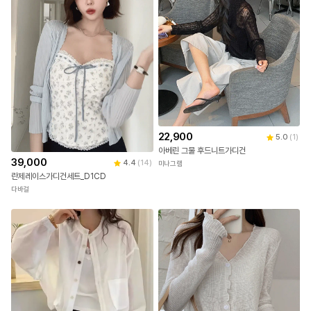
22,900
5.0
(
1
)
아베린 그물 후드니트가디건
39,000
4.4
(
14
)
미나그램
란제레이스가디건세트_D1CD
다바걸