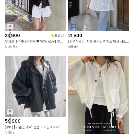
무
직
료
진
배
배
23,900
21,800
5.0
(
2
)
송
송
무배🚀[1+1🐨살안타템🖤여리시스루] 컷팅 시스루 썸머 가디건 브이넥 여름 얇은 긴팔 자개 단추 오버핏 아우터 커버업 데일리룩 바캉스룩 휴양지룩 휴가룩 7COL
[양면착용♡] 시엘 플라워 레이스 망사 시스루 레이어드 이너 리본 끈 나시 민소매 뷔스티에 조끼
워너비뮤즈
데일리앤
무
료
배
59,900
송
(무배) [귀욤/핏대박] 벌룬 오버핏 레이어드 야상 후드 점퍼
아담블링