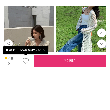
마음에 드는 상품을 찜해보세요!
리뷰
구매하기
0
38,400
37,900
4.8
(
6
)
웨스턴 그물 망사 루즈 롱가디건
프런스팽글펀칭가디건_D2CD
에피스걸
다바걸