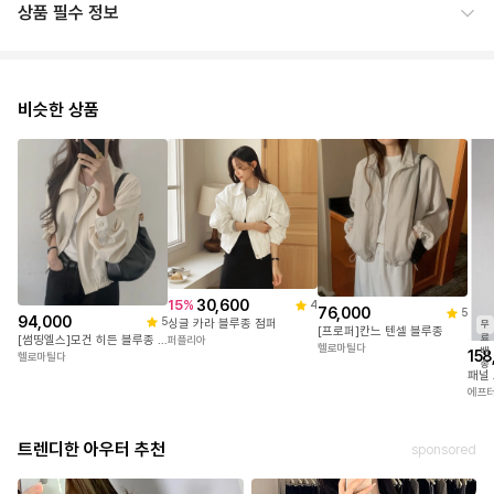
상품 필수 정보
비슷한 상품
30,600
15
%
4
76,000
5
94,000
5
싱글 카라 블루종 점퍼
무
[프로퍼]칸느 텐셀 블루종
료
[썸띵엘스]모건 히든 블루종 점퍼
퍼플리아
헬로마틸다
배
158
헬로마틸다
송
패널 
에프
트렌디한 아우터 추천
sponsored