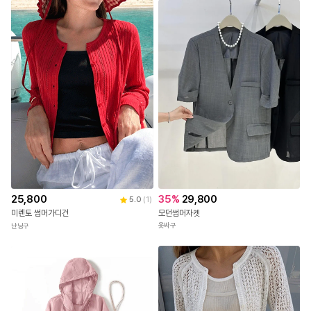
35
%
29,800
25,800
5.0
(
1
)
모던썸머자켓
미렌토 썸머가디건
옷싸구
난닝구