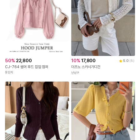
50
%
22,800
10
%
17,800
5.0
(
8
)
CJ-764 썸머 후드 집업 점퍼
더츠노 스카시가디건
옷단지
난닝구