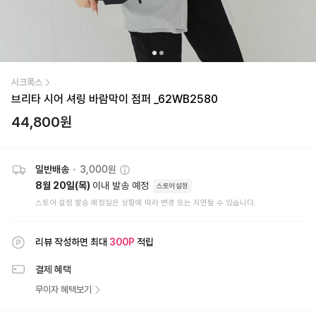
시크폭스
브리타 시어 셔링 바람막이 점퍼 _62WB2580
44,800
원
일반배송
•
3,000원
8월 20일(목)
이내 발송 예정
스토어설정
스토어 설정 발송 예정일은 상황에 따라 변경 또는 지연될 수 있습니다.
리뷰 작성하면 최대
300
P
적립
결제 혜택
무이자 혜택보기