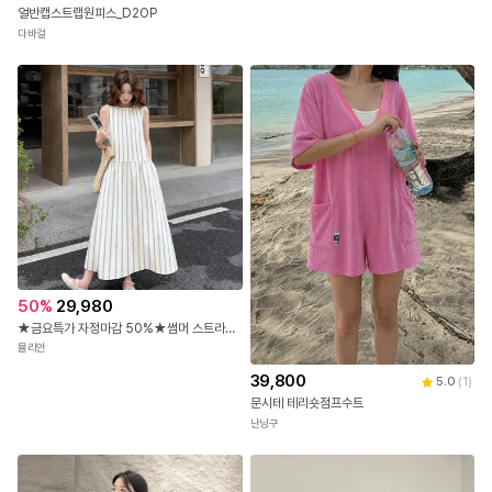
얼반캡스트랩원피스_D2OP
다바걸
50
%
29,980
★금요특가 자정마감 50%★썸머 스트라이프 민소매 원피스
뮬리안
39,800
5.0
(
1
)
문시테 테리숏점프수트
난닝구