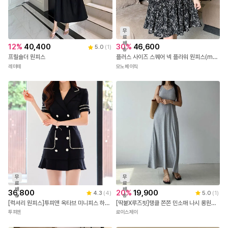
무
료
배
12
%
40,400
30
%
46,600
5.0
(
1
)
송
프릴숄더 원피스
플러스 사이즈 스퀘어 넥 플라워 원피스(mb0349)
레미떼
모노베이직
무
무
료
료
배
배
36,800
20
%
19,900
4.3
(
4
)
5.0
(
1
)
송
송
[럭셔리 원피스]투피앤 옥타브 미니피스 하객룩 신상 원피스 섹시원피스 2608
[딱붙X루즈핏]탱클 쫀쫀 민소매 나시 롱원피스 냉장고 원피스 바캉스룩 휴양지룩 공항룩 여행룩 데일리룩 시원한 냉장고 원피스 그레이 차콜 블랙 무지 심플한 원피스 대한민국 내수
투피앤
로이스제이