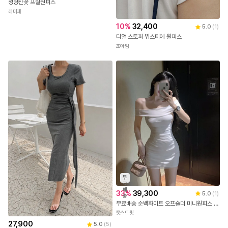
청량잔꽃 프릴원피스
레미떼
10
%
32,400
5.0
(
1
)
디얼 스토퍼 뷔스티에 원피스
조아맘
무
료
배
33
%
39,300
5.0
(
1
)
송
무료배송 순백화이트 오프숄더 미니원피스 (화이트) #오프숄더
캣스트릿
27,900
5.0
(
5
)