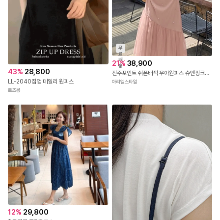
무
료
배
21
%
38,900
송
43
%
28,800
진주포인트 쉬폰배색 우아원피스 슈앤핑크원피스
LL-2040집업 데일리 원피스
아리엘스타일
로즈몽
12
%
29,800