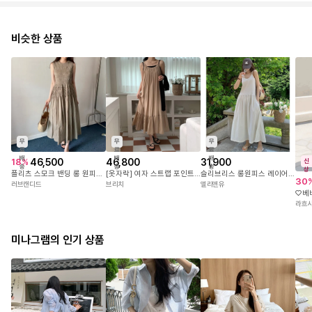
비슷한 상품
무
무
무
료
료
료
배
배
배
46,500
46,800
31,900
18
%
신
송
송
송
상
플리츠 스모크 밴딩 롱 원피스 맥시 여름 바캉스 데일리 리조트 허니문
[옷자락] 여자 스트랩 포인트 캉캉 롱원피스
슬리브리스 롱원피스 레이어드 나시 원피스
30
러브캔디드
브리치
앨리앤유
라흐
미나그램의 인기 상품