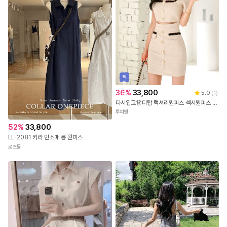
직
진
배
36
%
33,800
5.0
(
1
)
송
다시입고👗디탑 럭셔리원피스 섹시원피스 하객룩 결혼식룩 정장 파티드레스 정장원피스 558
투피앤
52
%
33,800
LL-2081 카라 민소매 롱 원피스
로즈몽