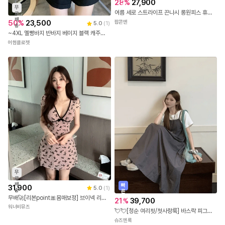
28
%
27,900
발
무
여름 세로 스트라이프 끈나시 롱원피스 휴양지 바캉스 여행룩 체형커버 허리스트링 원피스
료
배
50
%
23,500
팝콘엔
5.0
(
1
)
송
~4XL 멜빵바지 반바지 베이지 블랙 캐주얼 와이드 팬츠 점프슈트 스타일 마린룩 팬츠
어썸클로젯
무
료
배
빠
31,900
5.0
(
1
)
송
른
무배🚀[리본point🎀몸매보정] 브이넥 리본 도트 반팔 미니 원피스 A라인 시스루 매쉬 셔링 누드 봄 여름 발레코어 데이트룩 소개팅룩 여친룩 여행룩 휴양지룩 바캉스룩 호캉스룩 휴가룩 핑크
출
21
%
39,700
발
워너비뮤즈
💘💘[청순 여리핏/첫사랑룩] 바스락 피그먼트 뷔스티에 끈나시 내추럴 A라인 맥시 롱 원피스 / 체형커버
슈즈앤룩