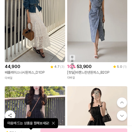
무
료
배
10
%
53,900
44,900
5.0
(
1
)
4.7
(
3
)
송
[핫딜]비렌느린넨원피스_B2OP
베롤레이스나시원피스_D1OP
다바걸
다바걸
마음에 드는 상품을 찜해보세요!