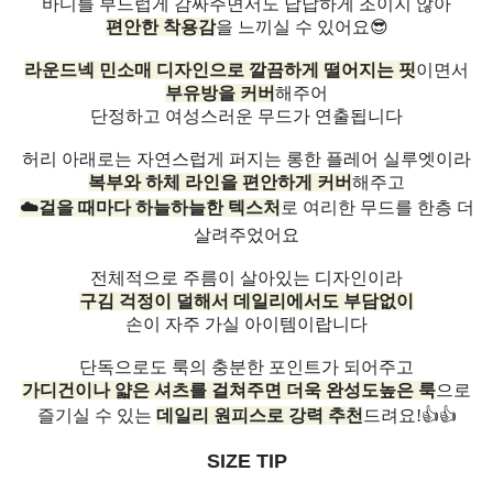
바디를 부드럽게 감싸주면서도 답답하게 조이지 않아
편안한 착용감
을 느끼실 수 있어요😎
라운드넥 민소매 디자인으로 깔끔하게 떨어지는 핏
이면서
부유방을 커버
해주어
단정하고 여성스러운 무드가 연출됩니다
허리 아래로는 자연스럽게 퍼지는 롱한 플레어 실루엣이라
복부와 하체 라인을 편안하게 커버
해주고
☁️걸을 때마다 하늘하늘한 텍스처
로 여리한 무드를 한층 더
살려주었어요
전체적으로 주름이 살아있는 디자인이라
구김 걱정이 덜해서 데일리에서도 부담없이
손이 자주 가실 아이템이랍니다
단독으로도 룩의 충분한 포인트가 되어주고
가디건이나 얇은 셔츠를 걸쳐주면 더욱 완성도높은 룩
으로
즐기실 수 있는
데일리 원피스로 강력 추천
드려요!👍👍
SIZE TIP