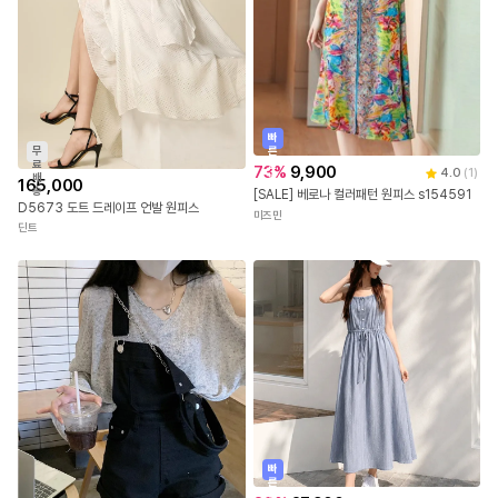
빠
무
른
료
출
73
%
9,900
4.0
(
1
)
배
발
165,000
송
[SALE] 베로나 컬러패턴 원피스 s154591
D5673 도트 드레이프 언발 원피스
미즈민
딘트
빠
른
출