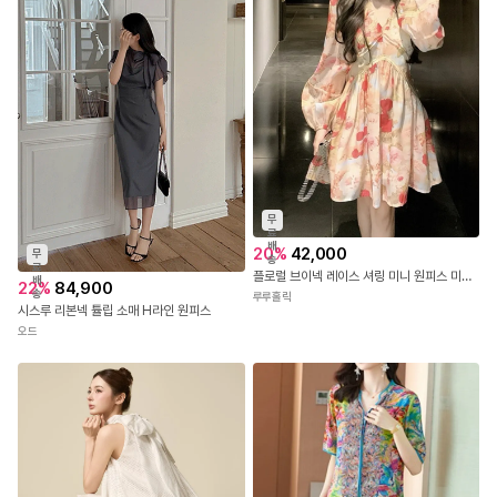
무
료
배
20
%
42,000
무
송
료
플로럴 브이넥 레이스 셔링 미니 원피스 미니원피스 3592314
배
22
%
84,900
송
루루홀릭
시스루 리본넥 튤립 소매 H라인 원피스
오드