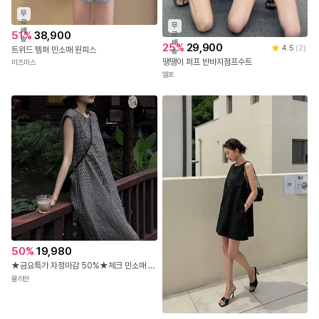
무
료
무
배
51
%
38,900
료
송
배
25
%
29,900
4.5
(
2
)
트위드 템퍼 민소매 원피스
송
땡땡이 퍼프 반바지점프수트
미즈미스
엘포
50
%
19,980
★금요특가 자정마감 50%★체크 민소매 린넨 롱 원피스
뮬리안