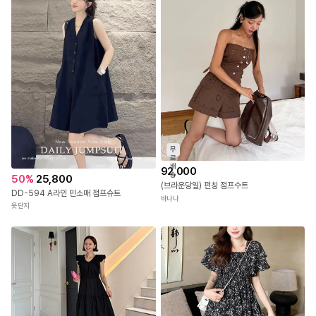
무
료
배
92,000
송
50
%
25,800
(브라운당일) 펀칭 점프수트
DD-594 A라인 민소매 점프슈트
바나나
옷단지