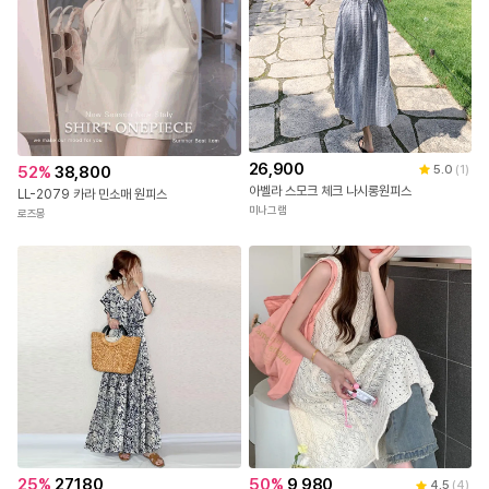
26,900
52
%
38,800
5.0
(
1
)
아벨라 스모크 체크 나시롱원피스
LL-2079 카라 민소매 원피스
미나그램
로즈몽
25
%
27,180
50
%
9,980
4.5
(
4
)