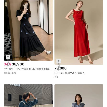
무
료
무
배
34
%
38,900
료
송
배
78,000
로맨틱무드 우아한감성 페미닌실루엣 데블리롱원피스
송
D5645 슬리브리스 원피스
아리엘스타일
딘트