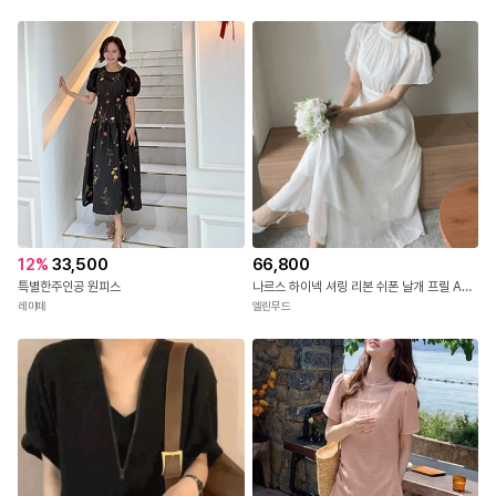
12
%
33,500
66,800
특별한주인공 원피스
나르스 하이넥 셔링 리본 쉬폰 날개 프릴 A라인 롱 셀프웨딩 여신 원피스(3COLOR)
레미떼
엘린무드