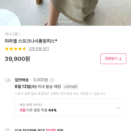
미나그램
미라엘 스모크나시롱원피스*
3
개 리뷰 보기
39,900
원
쿠폰받기
일반배송
•
3,000원
8월 12일(수)
이내 발송 예정
스토어설정
스토어 설정 발송 예정일은 상황에 따라 변경 또는 지연될 수 있습니다.
배송 예측 데이터
4
일
이후 출발 확률
44
%
리뷰 작성하면 최대
300
P
적립