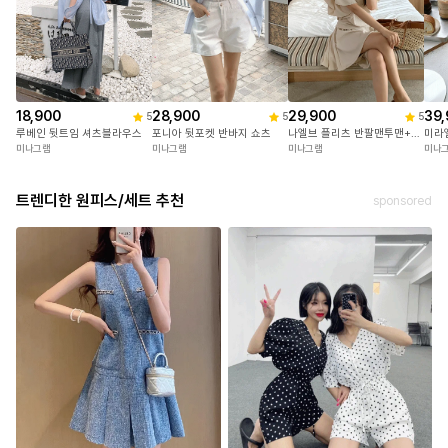
18,900
28,900
29,900
39,
5
5
5
루베인 뒷트임 셔츠블라우스
포니아 뒷포켓 반바지 쇼츠
나엘브 플리츠 반팔맨투맨+치마반바지세트
미라
미나그램
미나그램
미나그램
미나
트렌디한 원피스/세트 추천
sponsored