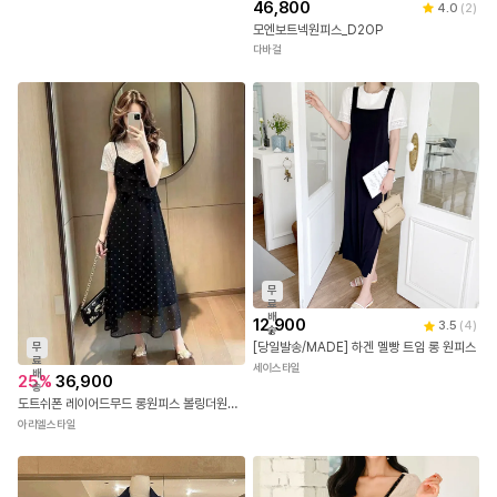
46,800
4.0
(
2
)
모엔보트넥원피스_D2OP
다바걸
무
료
배
12,900
3.5
(
4
)
송
[당일발송/MADE] 하겐 멜빵 트임 롱 원피스
무
료
세이스타일
배
25
%
36,900
송
도트쉬폰 레이어드무드 롱원피스 볼링더원피스
아리엘스타일