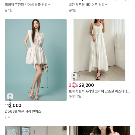
플라워 프린팅 브이넥 러플 원피스
패턴 뒷트임 레이어드 원피스
뮬리안
뮬리안
무
료
배
26
%
29,200
송
브이넥 핀턱 A라인 플레어 끈조절 뷔스티에 나시 롱 원피스 2color
무
레이디무브
료
배
112,000
송
D5638 벌룬 셔링 원피스
딘트