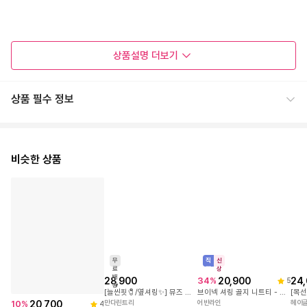
상품설명
더보기
상품 필수 정보
비슷한 상품
직
신
진
상
20,900
34
%
무
5
료
브이넥 셔링 골지 니트티 - 6color
배
28,900
20,700
24
10
%
어반라인
4
송