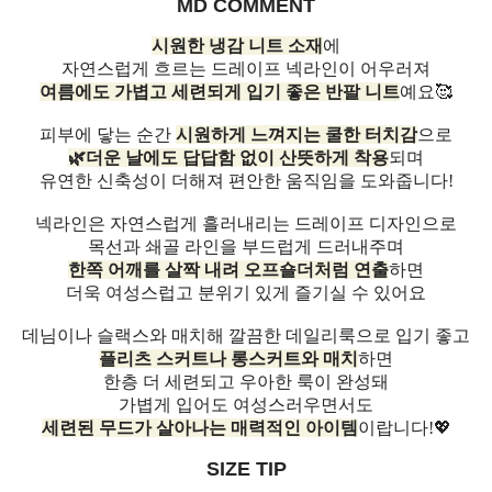
MD COMMENT
시원한 냉감 니트 소재
에
자연스럽게 흐르는 드레이프 넥라인이 어우러져
여름에도 가볍고 세련되게 입기 좋은 반팔 니트
예요🥰
피부에 닿는 순간
시원하게 느껴지는 쿨한 터치감
으로
🌿더운 날에도 답답함 없이 산뜻하게 착용
되며
유연한 신축성이 더해져 편안한 움직임을 도와줍니다!
넥라인은 자연스럽게 흘러내리는 드레이프 디자인으로
목선과 쇄골 라인을 부드럽게 드러내주며
한쪽 어깨를 살짝 내려 오프숄더처럼 연출
하면
더욱 여성스럽고 분위기 있게 즐기실 수 있어요
데님이나 슬랙스와 매치해 깔끔한 데일리룩으로 입기 좋고
플리츠 스커트나 롱스커트와 매치
하면
한층 더 세련되고 우아한 룩이 완성돼
가볍게 입어도 여성스러우면서도
세련된 무드가 살아나는 매력적인 아이템
이랍니다!💖
SIZE TIP