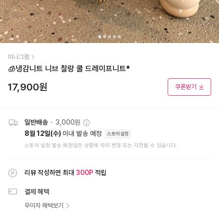
미나그램
🧊냉감니트 니브 찰랑 쿨 드레이프니트*
17,900
원
쿠폰받기
일반배송
•
3,000원
8월 12일(수)
이내 발송 예정
스토어설정
스토어 설정 발송 예정일은 상황에 따라 변경 또는 지연될 수 있습니다.
리뷰 작성하면 최대
300
P
적립
결제 혜택
무이자 혜택보기