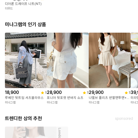
[늘씬핏🧷/옆셔링✨] 뮤즈 원오프 보트넥 반팔 니트 블라우스 3 color 여름하객룩/데이트룩/원오프숄더
디아론 드레이프 니트(NT)
만다린트리
더무드
헤이
미나그램의 인기 상품
18,900
28,900
29,900
39,
5
5
5
루베인 뒷트임 셔츠블라우스
포니아 뒷포켓 반바지 쇼츠
나엘브 플리츠 반팔맨투맨+치마반바지세트
미라
미나그램
미나그램
미나그램
미나
트렌디한 상의 추천
sponsored