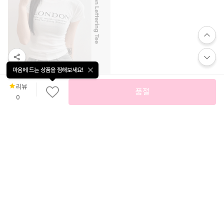
마음에 드는 상품을 찜해보세요!
리뷰
품절
무
0
료
배
51
%
9,800
송
[데일리필수템⭐] 여리핏 런던 레터링 반팔 티셔츠 - 3color 국내제작 봄 여름 가을 데이트 꾸안꾸 캐주얼 유니크 힙 학생 대학생 캠퍼스 여행 수학여행 직장인
50
%
16,800
플로럴페리
AT-1536 레이스 셔링 슬림 반팔티
옷단지