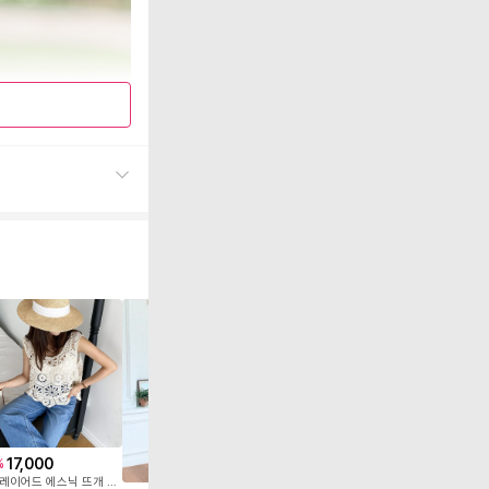
17,000
32,800
17,0
%
49
%
여자 레이어드 에스닉 뜨개 짜임 펀칭 니트 베스트
에스닉 플라워 니트 조끼