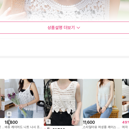
상품설명
더보기
무
료
배
18,800
11,600
49
무
송
료
뜨개 크롭 조끼/뷔스티에 탑 민소매 여름 니트 조끼 비키니 커버업 휴가룩 비치웨어
바쥬 레이어드 니트 나시 조끼 뷔스티에 펀칭 크로셰
스타일아유 여성용 레이스 민소매 숏 펀칭 아일릿 니트 끈나시 TO0124
배