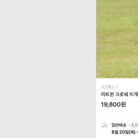
시크폭스
리트윈 크로쉐 뜨개 
19,800
원
일반배송
•
3,
8월 20일(목)