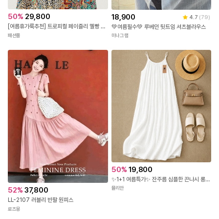
50
%
29,800
18,900
4.7
(
79
)
[여름휴가룩추천] 트로피컬 페이즐리 멜빵 팬츠
💚여름필수💚 루베인 뒷트임 셔츠블라우스
패션풀
미나그램
50
%
19,800
✨1+1 여름특가✨ 잔주름 심플한 끈나시 롱 원피스
뮬리안
52
%
37,800
LL-2107 러블리 반팔 원피스
로즈몽