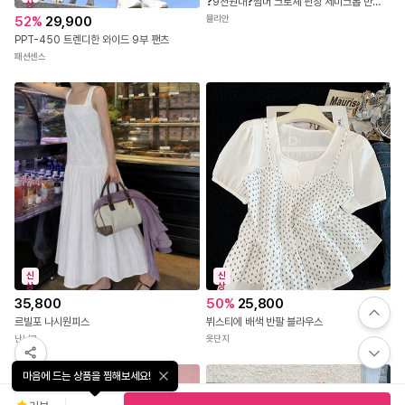
❓9천원대❓썸머 크로셰 펀칭 세미크롭 반팔 니트
상
뮬리안
52
%
29,900
PPT-450 트렌디한 와이드 9부 팬츠
패션센스
신
신
상
상
35,800
50
%
25,800
르빌포 나시원피스
뷔스티에 배색 반팔 블라우스
난닝구
옷단지
마음에 드는 상품을 찜해보세요!