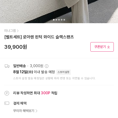
미나그램
[벨트세트] 로아렌 핀턱 와이드 슬랙스팬츠
39,900
원
쿠폰받기
일반배송
•
3,000원
8월 12일(수)
이내 발송 예정
스토어설정
스토어 설정 발송 예정일은 상황에 따라 변경 또는 지연될 수 있습니다.
리뷰 작성하면 최대
300
P
적립
결제 혜택
무이자 혜택보기