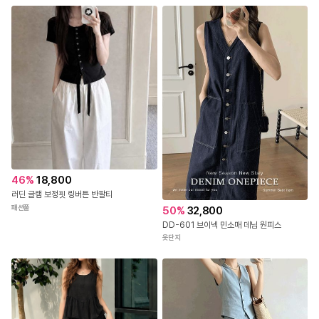
46
%
18,800
러딘 글램 보정핏 링버튼 반팔티
패션풀
50
%
32,800
DD-601 브이넥 민소매 데님 원피스
옷단지