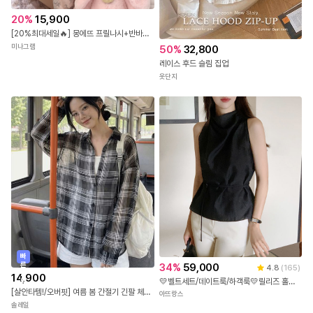
20
%
15,900
[20%최대세일🔥] 몽에뜨 프릴나시+반바지 잠옷세트
미나그램
50
%
32,800
레이스 후드 슬림 집업
옷단지
빠
른
34
%
59,000
4.8
(
165
)
출
14,900
💛벨트세트/데이트룩/하객룩💛릴리즈 홀터넥 반하이넥 벨트 민소매 나시 하객블라우스 bs
발
[살안타템!/오버핏] 여름 봄 간절기 긴팔 체크 시스루 오버핏 셔츠 남방 4color
아뜨랑스
솔레일