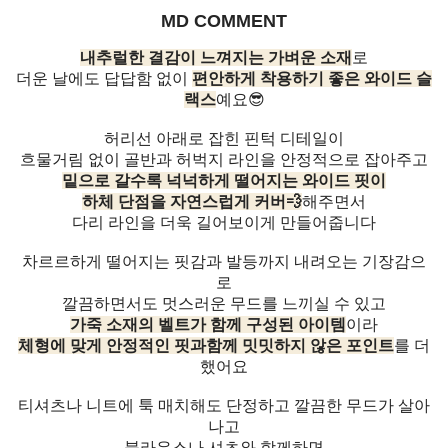
MD COMMENT
내추럴한 결감이 느껴지는 가벼운 소재
로
더운 날에도 답답함 없이
편안하게 착용하기 좋은 와이드 슬
랙스
예요😎
허리선 아래로 잡힌 핀턱 디테일이
흐물거림 없이 골반과 허벅지 라인을 안정적으로 잡아주고
밑으로 갈수록 넉넉하게 떨어지는 와이드 핏이
하체 단점을 자연스럽게 커버💨
해주면서
다리 라인을 더욱 길어보이게 만들어줍니다
차르르하게 떨어지는 핏감과 발등까지 내려오는 기장감으
로
깔끔하면서도 멋스러운 무드를 느끼실 수 있고
가죽 소재의 벨트가 함께 구성된 아이템
이라
체형에 맞게 안정적인 핏과함께 밋밋하지 않은 포인트
를 더
했어요
티셔츠나 니트에 툭 매치해도 단정하고 깔끔한 무드가 살아
나고
블라우스나 셔츠와 함께하면