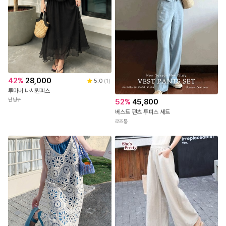
42
%
28,000
5.0
(
1
)
루마버 나시원피스
난닝구
52
%
45,800
베스트 팬츠 투피스 세트
로즈몽