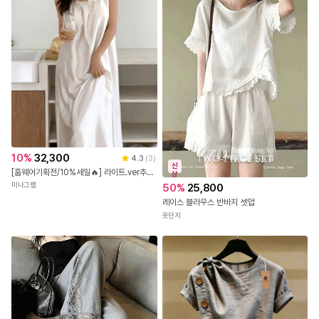
10
%
32,300
4.3
(
3
)
신
[홈웨어기획전/10%세일🔥] 라이트.ver추가! 브라캡내장 율리아 실크 파자마 잠옷원피
상
미나그램
50
%
25,800
레이스 블라우스 반바지 셋업
옷단지