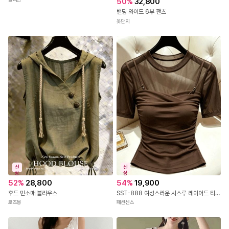
50
%
32,800
밴딩 와이드 6부 팬츠
옷단지
신
신
상
상
52
%
28,800
54
%
19,900
후드 민소매 블라우스
SST-888 여성스러운 시스루 레이어드 티셔츠
로즈몽
패션센스