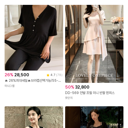
26
%
28,500
4.7
(
78
)
🔥 26%최대세일🔥브라캡선택가능/55-88! 데미스 찰랑 잠옷파자마원피스
미나그램
50
%
32,800
DD-569 언발 프릴 미니 반팔 원피스
옷단지