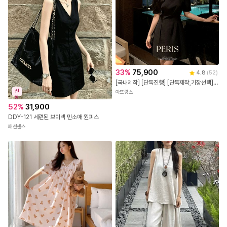
33
%
75,900
4.8
(
52
)
[국내제작] [단독진행] [단독제작,기장선택] 2기장 페리스 하트넥 슬릿 반팔 원피스 하객룩원피스 상견례룩/데이트룩/소개팅룩/격식룩/하객룩 op15266
신
아뜨랑스
상
52
%
31,900
DDY-121 세련된 브이넥 민소매 원피스
패션센스