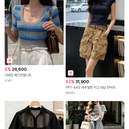
신
상
5
%
26,600
신
너베코 패드반팔니트
상
난닝구
52
%
31,900
PPT-445 캐주얼한 카고 데님 반바지
패션센스