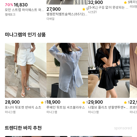
32,900
5
16,830
70
%
러브
[S-XL] 구김 없이 완성되는 찰랑 와이드 슬랙스! 미니멀한 무드로 오피스룩 하객룩 데일리 착장까지 OK!
27,900
5
모던 스트랩 하이웨스트 와이드 핀턱 롱 슬랙스
나크21
벨렘핀턱벨트슬랙스(8512)_D2SL
벨에포크
다바걸
미나그램의 인기 상품
28,900
18,900
29,900
22,
5
5
5
포니아 뒷포켓 반바지 쇼츠
루베인 뒷트임 셔츠블라우스
나엘브 플리츠 반팔맨투맨+치마반바지세트
르로
미나그램
미나그램
미나그램
미나
트렌디한 바지 추천
sponsored