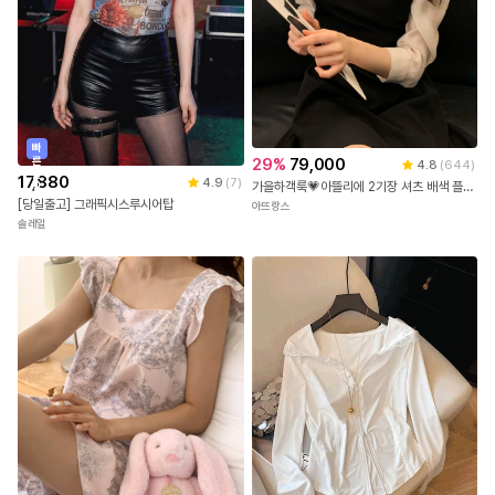
빠
른
29
%
79,000
4.8
(
644
)
출
17,880
4.9
(
7
)
가을하객룩💗아뜰리에 2기장 셔츠 배색 플레어라인 원피스 하객룩,소개팅룩,자체제작,하객룩
발
[당일출고] 그래픽시스루시어탑
아뜨랑스
솔레일