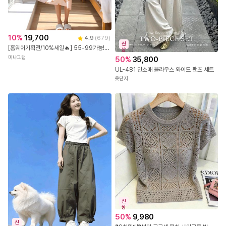
10
%
19,700
4.9
(
679
)
신
[홈웨어기획전/10%세일🔥] 55-99가능! 루나몽 빅사이즈잠옷 원피스
상
미나그램
50
%
35,800
UL-481 민소매 블라우스 와이드 팬츠 세트
옷단지
신
상
50
%
9,980
신