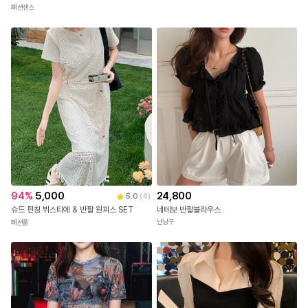
패션센스
24,800
94
%
5,000
5.0
(
4
)
네테보 반팔블라우스
슈드 펀칭 뷔스티에 & 반팔 원피스 SET
난닝구
패션풀