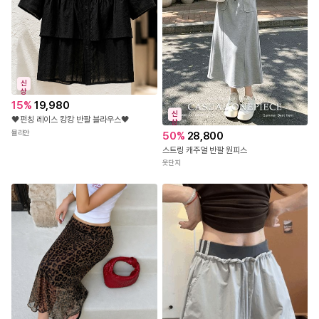
신
상
15
%
19,980
신
🖤펀칭 레이스 캉캉 반팔 블라우스🖤
상
뮬리안
50
%
28,800
스트링 캐주얼 반팔 원피스
옷단지