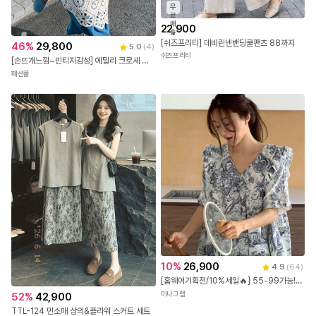
무
료
배
22,900
송
[쉬즈프리티] 데비린넨밴딩쿨팬츠 88까지
46
%
29,800
5.0
(
4
)
쉬즈프리티
[손뜨개느낌~빈티지감성] 에밀리 크로셰 뷔스티에 원피스
패션풀
10
%
26,900
4.9
(
64
)
[홈웨어기획전/10%세일🔥] 55-99가능! [꿀잠3세트] 빅사이즈잠옷 7부바지 반바지
미나그램
52
%
42,900
TTL-124 민소매 상의&플라워 스커트 세트