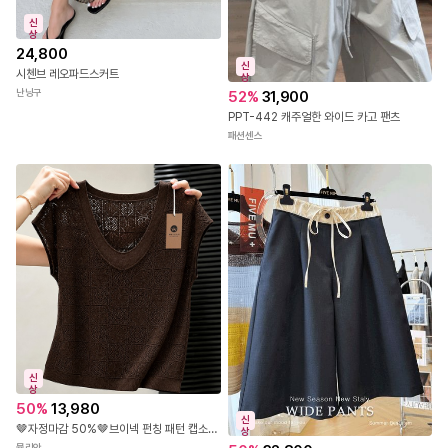
신
상
24,800
신
시첸브 레오파드스커트
상
난닝구
52
%
31,900
PPT-442 캐주얼한 와이드 카고 팬츠
패션센스
신
상
50
%
13,980
신
🤎자정마감 50%🤎브이넥 펀칭 패턴 캡소매 니트탑
상
뮬리안