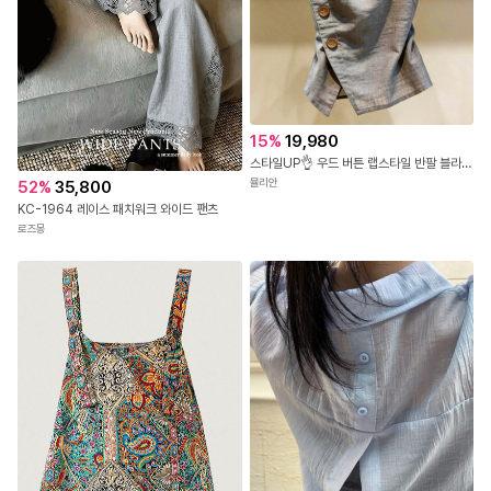
15
%
19,980
스타일UP👌 우드 버튼 랩스타일 반팔 블라우스
뮬리안
52
%
35,800
KC-1964 레이스 패치워크 와이드 팬츠
로즈몽