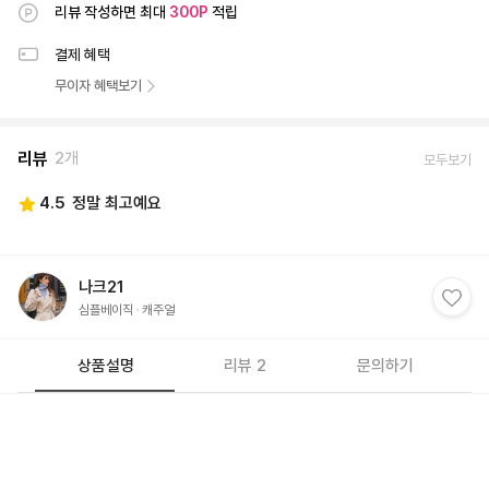
리뷰 작성하면 최대
300
P
적립
결제 혜택
무이자 혜택보기
리뷰
2개
모두보기
4.5
정말 최고예요
나크21
심플베이직
캐주얼
상품설명
리뷰 2
문의하기