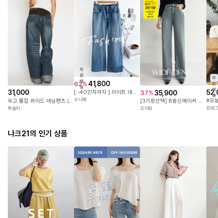
꾸민 듯, 안 꾸민 듯
감각적인 캐주얼룩을
연출해주는 데님 팬츠입니다.
허리는 안정감 있게 잡아주고,
힙부터 밑단까지
여유롭게 떨어지는
와이드 핏으로
무
군살은 자연스럽게
료
무
배
41,800
62
%
커버하면서 다리 라인을
료
송
배
52,
31,000
[ -40인치까지 ] 라이트 데님 와이드 세미 부츠컷 히든밴딩 빅사이즈 스판 데일리 여성 팬츠
35,900
37
%
더욱 길고 슬림하게
송
수니베
우고 롤업 와이드 데님팬츠 (2 colors)
[3기장선택] 8등신메이커 데님 일자 와이드 팬츠
표현해 줍니다.
원로
투솔티
조이유
무릎 부분의 빈티지 데미지와
전체적인 캣브러시 워싱이
나크21의 인기 상품
밋밋함 없이 포인트가 되어
기본 티셔츠 하나만 매치해도
스타일리시한 데일리룩을
완성할 수 있습니다.
손이 자주 가는 데님 팬츠를 찾고
계셨다면 자신 있게
추천드려요!