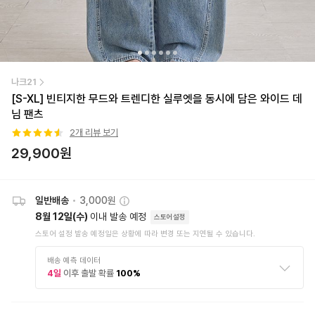
나크21
[S-XL] 빈티지한 무드와 트렌디한 실루엣을 동시에 담은 와이드 데
님 팬츠
2
개 리뷰 보기
29,900
원
일반배송
•
3,000원
8월 12일(수)
이내 발송 예정
스토어설정
스토어 설정 발송 예정일은 상황에 따라 변경 또는 지연될 수 있습니다.
배송 예측 데이터
4
일
이후 출발 확률
100
%