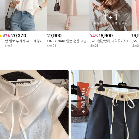
20,370
27,900
16,900
19,
7
%
34
%
5
[55-88] 피부에 자극없는 면100%! 센스있는 유니크 라벨 포인트! 변형없이 오래입는 3단쭈리 원단! #NAK MADE.
한 벌로 두가지 무드!체형커버는 물론,입는 순간 분위기가 달라지는 퍼프 소매 블라우스
ONLY NAK! 입는 순간 고급스러움이 느껴지도록 세심하게 설계한 나크의 국내 자체제작 스커트 #NAK MADE.
[ 딱 3일간만⏰ 기획특가/1+1 ][55~120] REAL린넨 터치감에 스판까지 좋은 V컷 나시 #NAK MADE.
나크21
나크21
나크21
나크2