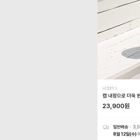
나크21
캡 내장으로 더욱 
23,900
원
일반배송
•
3,
8월 12일(수)