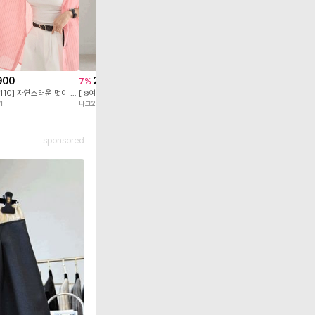
25,900
14,79
7
%
5
예쁜핏! 편안한 착용감! 언제 어디서든 간편하게! 삼박자를 두루 갖춘 진짜 데일리 원피스! #NAK MADE.
나크21
나크21
900
27,810
7
%
4
[55-110] 자연스러운 멋이 특별해지는 순간 여리여리하게 흐르는 내추럴 핏! 가볍고 시원한 시스루 원단!
[ ❄️여름버전 베스트셀러의 슬림 부츠컷 버전 ❄️ ][S-2XL] 공기를 입은 듯 가볍고 뛰어난 신축성 원단에 슬림함을 더한 부츠컷 팬츠!
1
나크21
sponsored