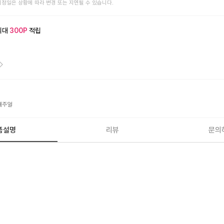
예정일은 상황에 따라 변경 또는 지연될 수 있습니다.
최대
300
P
적립
캐주얼
품설명
리뷰
문의