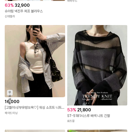
바바무드
63
%
32,900
슈아링 넥진주 퍼프 블라우스
신데렐라
무
료
배
16,000
송
[고퀄이너/부유방쏘옥🤍] 워싱 소프트 니트 유넥 라운드넥 굴림 이너 나시 (6colors)
53
%
21,800
메이드미닝
ST-5181시스루 배색 니트 긴팔
로즈몽