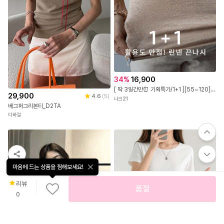
34
%
16,900
[ 딱 3일간만⏰ 기획특가/1+1 ][55~120] REAL린넨 터치감에 스판까지 좋은 V컷 나시 #NAK MADE.
29,900
4.6
(
5
)
나크21
베그퍼그리본티_D2TA
다바걸
마음에 드는 상품을 찜해보세요!
리뷰
품절
0
빠