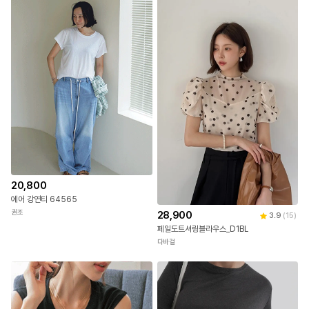
20,800
에어 강연티 64565
권조
28,900
3.9
(
15
)
페일도트셔링블라우스_D1BL
다바걸