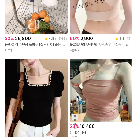
90
%
2,900
33
%
26,800
3.8
(
13
)
4.8
(
1,546
)
볼륨업브라 보정브라 보정속옷 교정속옷 교정브라 심리스브라 처진가슴 새가슴 굽은등교정기 앞후크브라 자세교정 기능성브라 편한브라 가슴모아주는 벌어진가슴 탱글탑
(국내제작)4만장 돌파✨ [살탐방지] 솔튼 시스루 요루 크롭 셔츠 시스루셔츠 요루셔츠 크롭셔츠 데일리룩 여리핏코디 꾸안꾸룩 셔츠추천 여름셔츠 캠퍼스룩 살안타템 여름옷 여성셔츠 bs7659
니뽐니씨
아뜨랑스
무
료
배
23
%
10,400
송
캡내장 나시