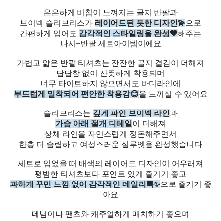
은은하게 비침이 느껴지는 골지 반팔과
브이넥 슬리브리스가
레이어드된 듯한 디자인💫
으로
간편하게 입어도
감각적인 스타일링을 완성💙
해주는
나시+반팔 세트아이템이에요
가볍고 얇은 반팔 티셔츠는 잔잔한 골지 결감이 더해져
답답함 없이 산뜻하게 착용되며
너무 타이트하지 않으면서도 바디라인에
부드럽게 밀착되어 편안한 착용감😊
을 느끼실 수 있어요
슬리브리스는
깊게 파인 브이넥 라인
과
가슴 아래 절개 디테일
이 더해져
상체 라인을 자연스럽게 정돈해주면서
한층 더 슬림하고 여성스러운 실루엣을 완성했습니다
세트로 입었을 때 배색의 레이어드 디자인이 어우러져
평범한 티셔츠보다 포인트 있게 즐기기 좋고
과하게 꾸민 느낌 없이 감각적인 데일리룩✨
으로 즐기기 좋
아요
데님이나 팬츠와 캐주얼하게 매치하기 좋으며