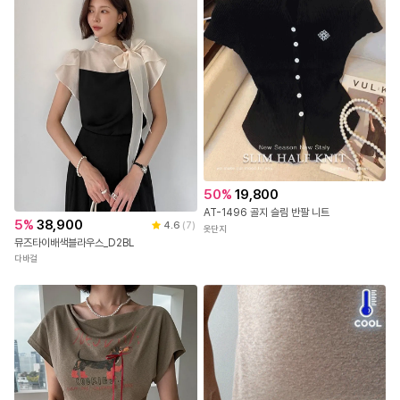
50
%
19,800
AT-1496 골지 슬림 반팔 니트
5
%
38,900
4.6
(
7
)
옷단지
뮤즈타이배색블라우스_D2BL
다바걸