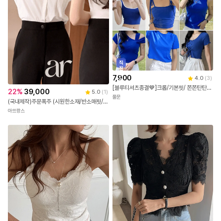
직
진
배
7,900
4.0
(
3
)
송
[블루티셔츠종결💙]크롭/기본핏/ 쫀쫀탄탄 워터밤 컬러맛집 나시/반팔티 기획전
22
%
39,000
5.0
(
1
)
풀문
(국내제작)주문폭주 (시원한소재/반소매핏/출근&데일리) (반팔블라우스/셔츠/출근룩) 롤업 반팔셔츠 하객 블라우스 여름셔츠 bs8811
아뜨랑스