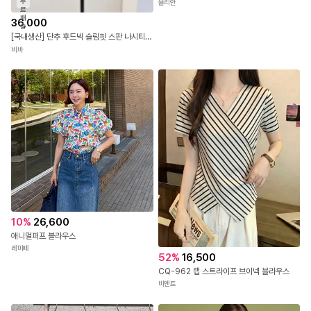
무
뮬리안
료
배
36,000
송
[국내생산] 단추 후드넥 슬림핏 스판 나시티 26SS
비바
10
%
26,600
애니멀퍼프 블라우스
레미떼
52
%
16,500
CQ-962 랩 스트라이프 브이넥 블라우스
비엔트