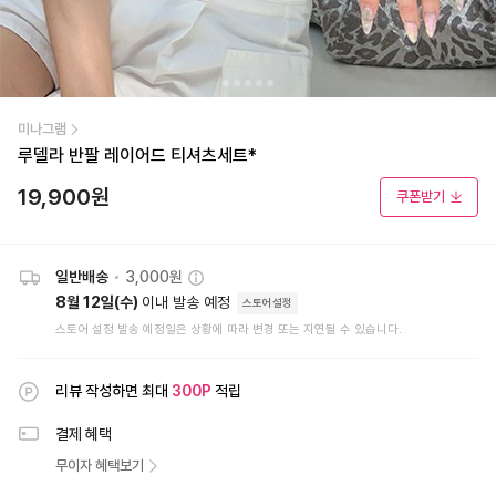
미나그램
루델라 반팔 레이어드 티셔츠세트*
19,900
원
쿠폰받기
일반배송
•
3,000원
8월 12일(수)
이내 발송 예정
스토어설정
스토어 설정 발송 예정일은 상황에 따라 변경 또는 지연될 수 있습니다.
리뷰 작성하면 최대
300
P
적립
결제 혜택
무이자 혜택보기