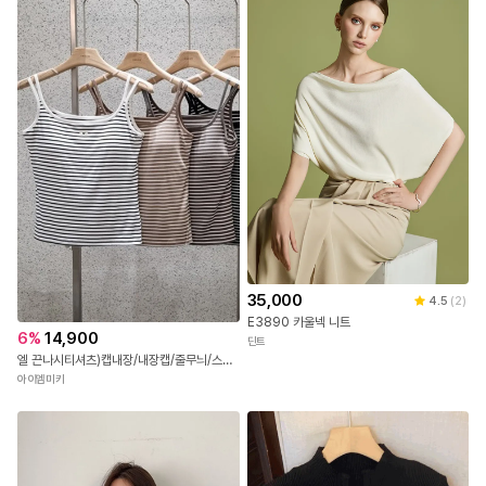
35,000
4.5
(
2
)
E3890 카울넥 니트
6
%
14,900
딘트
엘 끈나시티셔츠)캡내장/내장캡/줄무늬/스트라이프/스판굿/캡나시티셔츠/단가라나시티셔츠/숏기장/배색나시/줄무늬나시티/검은줄
아이엠미키