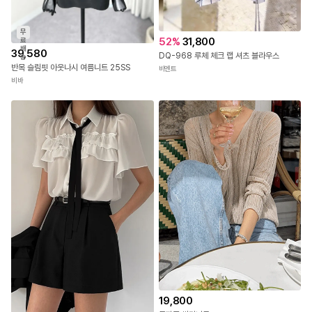
무
52
%
31,800
료
배
39,580
DQ-968 루체 체크 랩 셔츠 블라우스
송
반목 슬림핏 아웃나시 여름니트 25SS
비엔트
비바
19,800