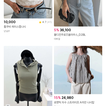
10,000
4.7
(
41
)
톰쿠비 레이스캡나시
5
%
36,100
난닝구
볼디진주로즈블라우스_D2BL
다바걸
15
%
24,980
로맨틱 자수 스트라이프 A라인 나시탑