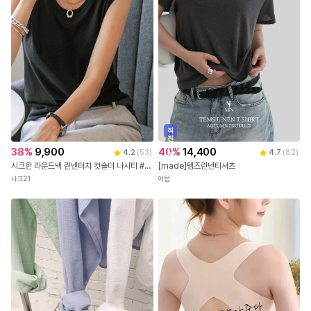
직
진
배
40
%
14,400
38
%
9,900
4.7
(
82
)
4.2
(
53
)
송
[made]템즈린넨티셔츠
시크한 라운드넥 린넨터치 컷숄더 나시티 #NAK MADE.
어텀
나크21