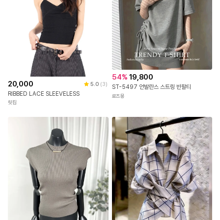
54
%
19,800
20,000
5.0
(
3
)
ST-5497 언발란스 스트링 반팔티
RIBBED LACE SLEEVELESS
로즈몽
릿킴