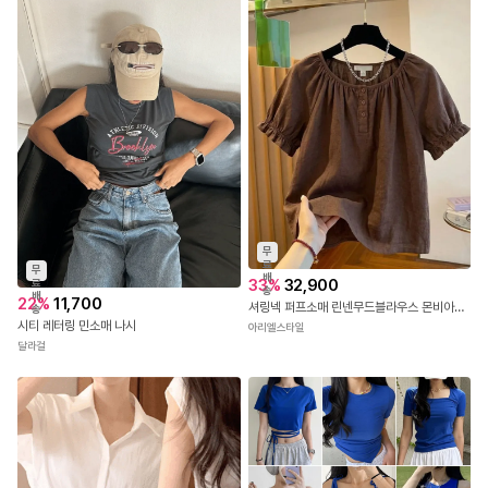
무
료
무
배
33
%
32,900
료
송
배
22
%
11,700
셔링넥 퍼프소매 린넨무드블라우스 몬비아블라우스
송
시티 레터링 민소매 나시
아리엘스타일
달라걸