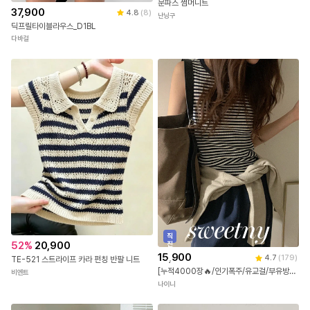
문파즈 썸머니트
37,900
4.8
(
8
)
난닝구
딕프릴타이블라우스_D1BL
다바걸
직
52
%
20,900
진
배
15,900
4.7
(
179
)
TE-521 스트라이프 카라 펀칭 반팔 니트
송
[누적4000장🔥/인기폭주/유교걸/부유방/여행룩] 메이폴 단가라 스트라이프 민소매 나시
비엔트
나이니