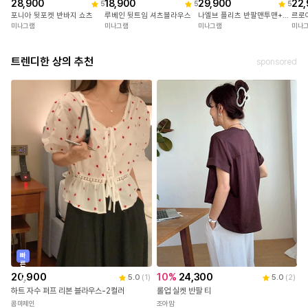
28,900
18,900
29,900
22,
5
5
5
포니아 뒷포켓 반바지 쇼츠
루베인 뒷트임 셔츠블라우스
나엘브 플리츠 반팔맨투맨+치마반바지세트
르로
미나그램
미나그램
미나그램
미나
트렌디한 상의 추천
sponsored
빠
른
출
20,900
10
%
24,300
5.0
(
1
)
5.0
(
2
)
발
하트 자수 퍼프 리본 블라우스-2컬러
롤업 실켓 반팔 티
콤마제인
조아맘