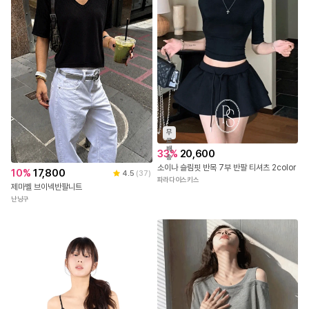
무
료
배
33
%
20,600
송
소이나 슬림핏 반목 7부 반팔 티셔츠 2color
10
%
17,800
4.5
(
37
)
파라다이스키스
제마벨 브이넥반팔니트
난닝구