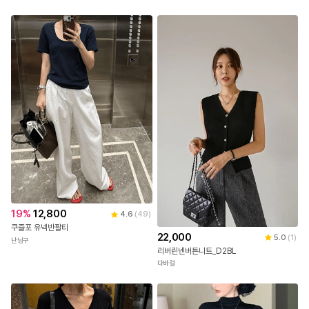
19
%
12,800
4.6
(
49
)
쿠즐포 유넥반팔티
22,000
5.0
(
1
)
난닝구
리버린넨버튼니트_D2BL
다바걸