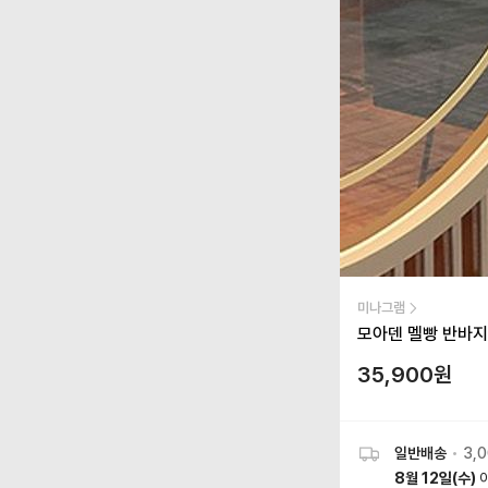
미나그램
모아덴 멜빵 반바지
35,900
원
일반배송
•
3,
8월 12일(수)