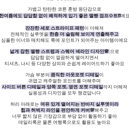
가볍고 탄탄한 코튼 혼방 원단감으로
한여름에도 답답함 없이 쾌적하게 입기 좋은 멜빵 점프수트❗❗
예
잔잔한 세로 스트라이프 패턴
이 더해져
전체적인 실루엣을
한층 더 슬림해 보이게 연출해주고
심플한 이너와 매치해도 룩에 포인트가 되어주는 아이템이에요
넓게 잡힌 멜빵 스트랩과 스퀘어 넥라인 디자인
🌸
으로
답답함 없이 깔끔하게 떨어지면서
티셔츠, 나시 등 다양한 상의와 손쉽게 레이어드하기 좋아요
가슴 부분의
큼직한 아웃포켓 디테일
이
귀엽고 캐주얼한 포인트를 더해주며
사이드 버튼 디테일과 양쪽 포켓, 옆면 포켓 디테일
까지 더해져
실용성과 디자인을 모두 챙겼답니다
허리 아래로는
여유 있게 떨어지는 반바지 실루엣이라
힙과 허벅지 라인을 편안하게 커버💯
해주고
너무 짧지 않은 기장감으로 부담 없이 활동하기 좋아
데일리룩은 물론 여행룩으로도 활용도 높아요