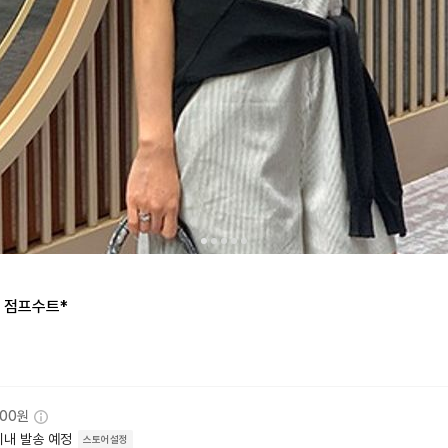
 점프수트*
000원
이내 발송 예정
스토어설정