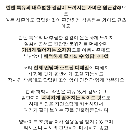
린넨 특유의 내추럴한 결감이 느껴지는 가벼운 원단감🌿
으
로
여름 시즌에도 답답함 없이 편안하게 착용되는 와이드 팬츠
예요
린넨 특유의 내추럴한 결감이 은은하게 느껴져
깔끔하면서도 편안한 분위기를 더해주며
가볍게 떨어지는 소재감
으로 여름시즌에도
부담없이
쾌적하게 즐기실 수 있답니다😊
허리
전체 밴딩과 스트랩 디테일
이 더해져
체형에 맞게 편안하게 조절 가능하고
장시간 착용에도 답답한 조임 없이 안정감 있게 착용돼요
힙과 허벅지 라인은 여유 있게 감싸주고
밑단까지
넉넉하게 떨어지는 와이드 핏
으로
하체 라인을 자연스럽게 커버하면서
다리가 길어 보이는 핏을 연출해준답니다
양사이드 포켓을 더해 실용성을 챙겨주었으며
티셔츠나 나시와 편안하게 매치하기 좋고