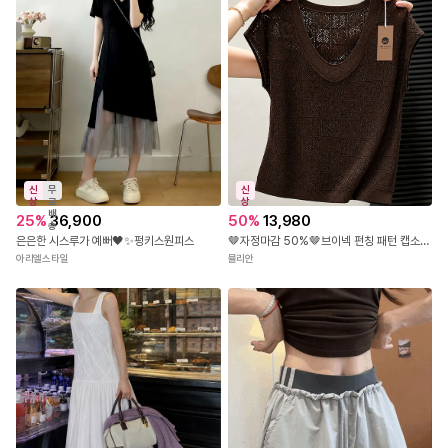
신
무
신
상
료
상
배
25
%
36,900
50
%
13,980
송
은은한 시스루가 예뻐🖤✨펑키스원피스
🤎자정마감 50%🤎브이넥 펀칭 패턴 캡소매 니트탑
아리엘스타일
뮬리안