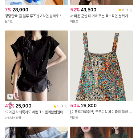
7
%
28,990
52
%
43,500
5.0
(
1
)
청량한💙 쿨 블루 루즈핏 A라인 블라우스
🌿미운 군살 다 가려주는 독보적인 분위기의 롱핏🌿 XI-710 페이즐리 브이넥 원피스
뮬리안
비엔트
무
료
배
50
%
29,800
47
%
25,900
5.0
(
1
)
송
[여름휴가룩추천] 트로피컬 페이즐리 멜빵 팬츠
🤍어떤 하의룩에도 예쁜 T✨텔리본반팔티
패션풀
아리엘스타일