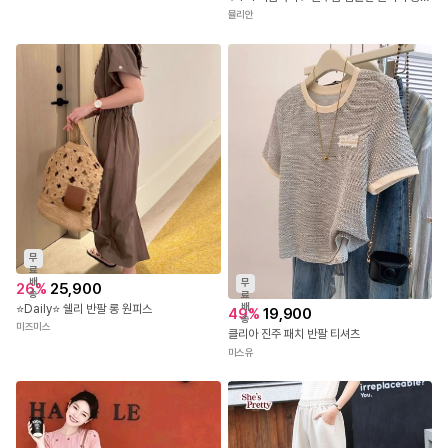
뮬리안
무
료
배
무
26
%
25,900
송
료
배
⭐Daily⭐ 쉘리 반팔 롱 원피스
49
%
19,900
송
미즈미스
클리아 진주 패치 반팔 티셔츠
미스유