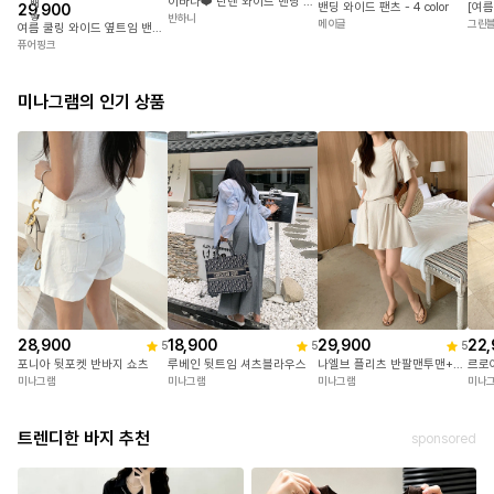
이바나❤️ 린넨 와이드 밴딩 팬츠
배
밴딩 와이드 팬츠 - 4 color
29,900
송
반하니
메이글
그린
여름 쿨링 와이드 옆트임 밴딩 롱팬츠
퓨어핑크
미나그램의 인기 상품
28,900
18,900
29,900
22,
5
5
5
포니아 뒷포켓 반바지 쇼츠
루베인 뒷트임 셔츠블라우스
나엘브 플리츠 반팔맨투맨+치마반바지세트
르로
미나그램
미나그램
미나그램
미나
트렌디한 바지 추천
sponsored