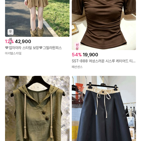
무
료
배
12
%
42,900
송
신
🤎입자마자 스타일 보장🤎그밀라원피스
상
아리엘스타일
54
%
19,900
SST-888 여성스러운 시스루 레이어드 티셔츠
패션센스