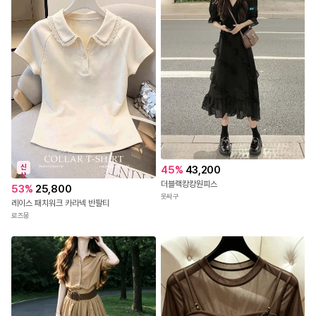
신
45
%
43,200
상
더블랙캉캉원피스
53
%
25,800
옷싸구
레이스 패치워크 카라넥 반팔티
로즈몽