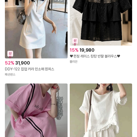
신
상
15
%
19,980
신
🖤펀칭 레이스 캉캉 반팔 블라우스🖤
상
뮬리안
52
%
31,900
DDY-122 집업 카라 민소매 원피스
패션센스