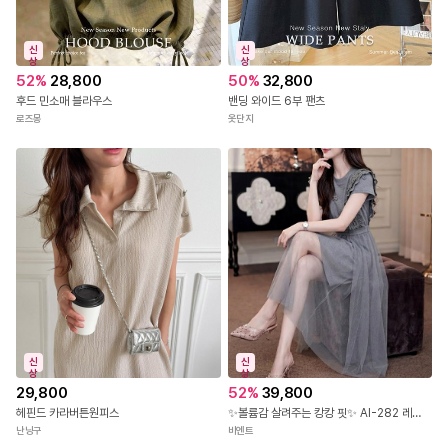
신
신
상
상
52
%
28,800
50
%
32,800
후드 민소매 블라우스
밴딩 와이드 6부 팬츠
로즈몽
옷단지
신
신
상
상
29,800
52
%
39,800
헤핀드 카라버튼원피스
✨볼륨감 살려주는 캉캉 핏✨ AI-282 레이스 숄더 캉캉 롱 원피스
난닝구
비엔트