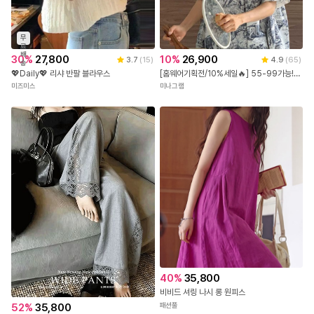
무
료
배
10
%
26,900
30
%
27,800
4.9
(
65
)
3.7
(
15
)
송
[홈웨어기획전/10%세일🔥] 55-99가능! [꿀잠3세트] 빅사이즈잠옷 7부바지 반바지
💖Daily💖 리샤 반팔 블라우스
미나그램
미즈미스
40
%
35,800
비비드 셔링 나시 롱 원피스
패션풀
52
%
35,800