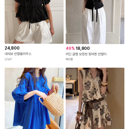
24,800
46
%
18,800
네테보 반팔블라우스
러딘 글램 보정핏 링버튼 반팔티
난닝구
패션풀