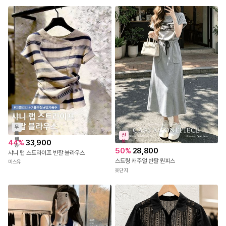
무
료
신
배
44
%
33,900
상
송
50
%
28,800
샤니 랩 스트라이프 반팔 블라우스
스트링 캐주얼 반팔 원피스
미스유
옷단지