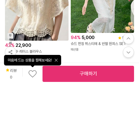
무
94
%
5,000
5.0
(
4
)
료
배
슈드 펀칭 뷔스티에 & 반팔 원피스 SET
43
%
22,900
송
패션풀
레브 자수 레이스 블라우스
미스유
마음에 드는 상품을 찜해보세요!
리뷰
구매하기
0