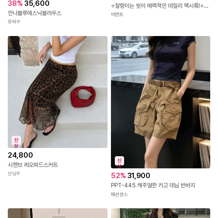
38
%
35,600
⭐찰랑이는 핏이 매력적인 데일리 맥시룩!⭐JB-376 셔링넥 루즈핏 맥시 원피스
안나블루에스닉블라우스
비엔트
옷싸구
신
상
24,800
신
시첸브 레오파드스커트
상
난닝구
52
%
31,900
PPT-445 캐주얼한 카고 데님 반바지
패션센스