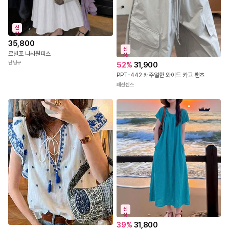
신
상
35,800
신
르빌포 나시원피스
상
난닝구
52
%
31,900
PPT-442 캐주얼한 와이드 카고 팬츠
패션센스
신
상
39
%
31,800