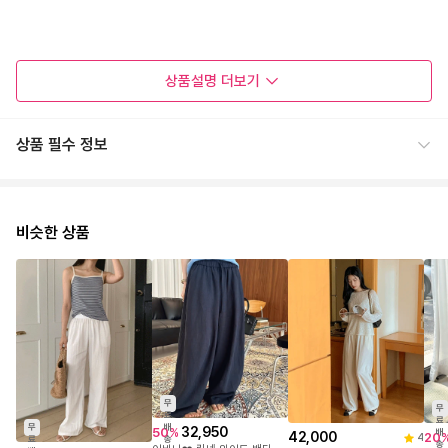
상품설명
더보기
상품 필수 정보
비슷한 상품
무
무
료
료
배
무
32,950
50
%
배
42,000
20
4
송
료
송