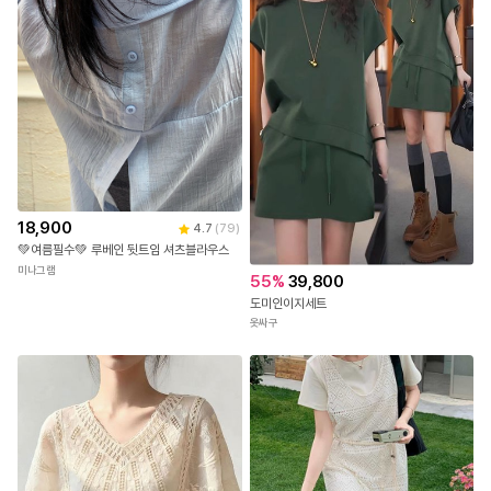
18,900
4.7
(
79
)
💚여름필수💚 루베인 뒷트임 셔츠블라우스
미나그램
55
%
39,800
도미인이지세트
옷싸구