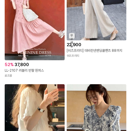
무
료
배
22,900
송
[쉬즈프리티] 데비린넨밴딩쿨팬츠 88까지
쉬즈프리티
52
%
37,800
LL-2107 러블리 반팔 원피스
로즈몽