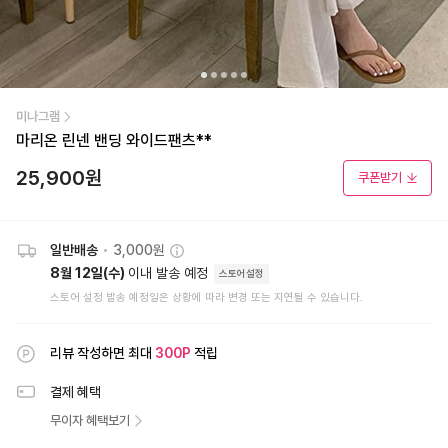
미나그램
마리온 린넨 밴딩 와이드팬츠**
25,900
원
쿠폰받기
일반배송
•
3,000원
8월 12일(수)
이내 발송 예정
스토어설정
스토어 설정 발송 예정일은 상황에 따라 변경 또는 지연될 수 있습니다.
리뷰 작성하면 최대
300
P
적립
결제 혜택
무이자 혜택보기