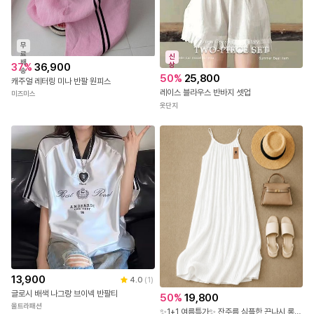
무
료
신
배
37
%
36,900
상
송
50
%
25,800
캐주얼 레터링 미나 반팔 원피스
레이스 블라우스 반바지 셋업
미즈미스
옷단지
13,900
4.0
(
1
)
글로시 배색 나그랑 브이넥 반팔티
50
%
19,800
울트라패션
✨1+1 여름특가✨ 잔주름 심플한 끈나시 롱 원피스