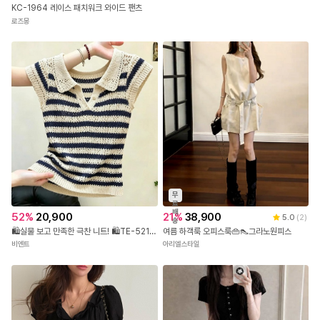
KC-1964 레이스 패치워크 와이드 팬츠
로즈몽
무
료
배
52
%
20,900
21
%
38,900
5.0
(
2
)
송
🛍️실물 보고 만족한 극찬 니트! 🛍️TE-521 스트라이프 카라 펀칭 반팔 니트
여름 하객룩 오피스룩👜👠그라노원피스
비엔트
아리엘스타일