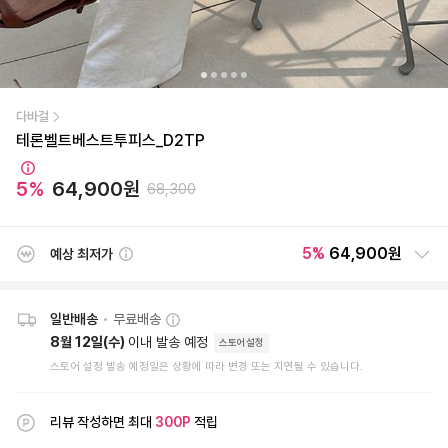
다바걸
테론벨트베스트투피스_D2TP
5
%
64,900
원
68,300
5
%
64,900원
예상 최저가
일반배송
•
무료배송
8월 12일(수)
이내 발송 예정
스토어설정
스토어 설정 발송 예정일은 상황에 따라 변경 또는 지연될 수 있습니다.
리뷰 작성하면 최대
300
P
적립