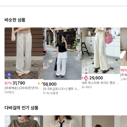
비슷한 상품
15
%
무
료
직
배
29,600
14
%
진
그레
송
31,790
네브 뷔스티에 와이드 팬츠 세트
57
%
4
56,900
유니데이
[무료배송] [26SS/린넨10%] [25-38] [기본/롱] 슬레니드 린넨 썸머 핀턱 와이드 슬랙스 팬츠 (여름-여름바지-여름슬랙스-여름팬츠-여름긴바지-여행룩-데일리룩-하객룩)
[S-2XL][유니크⭐] 벨트 스트랩 랩 스커트 팬츠
리리앤코
어거스트플랜
다바걸의 인기 상품