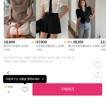
29,900
37,900
22,
36,100
5
%
5
5
베그퍼그리본티_D2TA
딕프릴타이블라우스_D1BL
리버
볼디진주로즈블라우스_D2BL
다바걸
다바걸
다바
다바걸
패션바이카카오는 상품에 직접 관여하지 않으며 상품 주문, 배송 및
환불의 의무와 책임은 각 판매업체에 있습니다.
마음에 드는 상품을 찜해보세요!
리뷰
구매하기
0