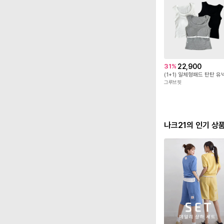
22,900
31
%
그루브핏
나크21의 인기 상