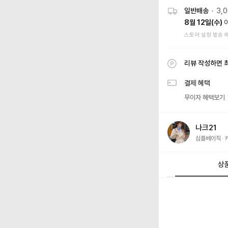
일반배송
•
3,
8월 12일(수)
스토어 설정 발송 
리뷰 작성하면 
결제 혜택
무이자 혜택보기
나크21
심플베이직
상