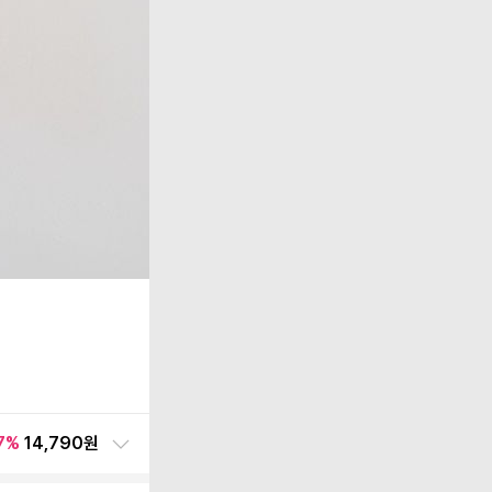
7
%
14,790원