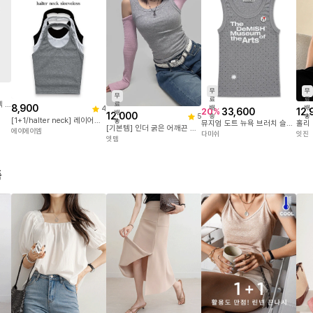
무
무
무
료
료
(1+1) 일체형패드 탄탄 유넥 캡나시 3color 슬림핏나시 캡내장 여름 승모근커버
료
8,900
배
배
4
33,600
12,
20
%
배
12,000
5
송
송
[1+1/halter neck] 레이어드코디, 홀터넥 나시 슬리브리스
송
뮤지엄 도트 뉴욕 브러치 슬리브리스_그레이
[기본템] 인더 굵은 어깨끈 스탠다드 슬림 골지 망고 나시 이너나시 여름나시 (3컬러)
에이에이엠
다미쉬
잇진
엣템
품