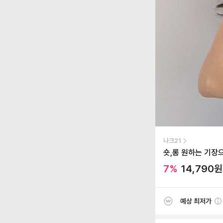
나크21
숏,롱 원하는 기장
7
%
14,790
원
예상 최저가