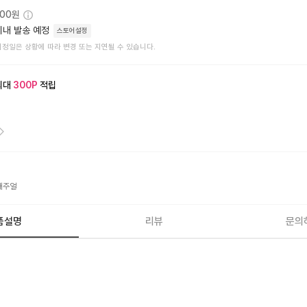
000원
이내 발송 예정
스토어설정
예정일은 상황에 따라 변경 또는 지연될 수 있습니다.
최대
300
P
적립
캐주얼
품설명
리뷰
문의