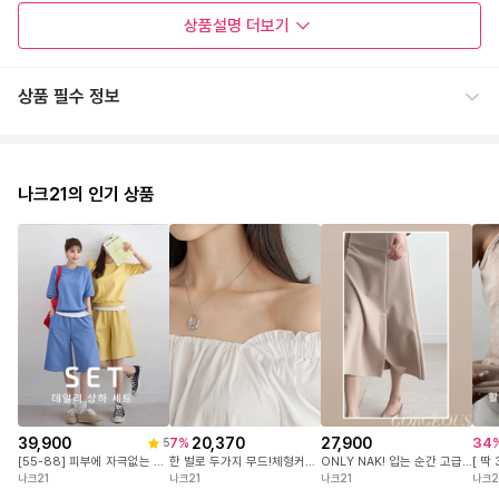
상품설명
더보기
상품 필수 정보
나크21의 인기 상품
39,900
20,370
27,900
7
%
34
5
[55-88] 피부에 자극없는 면100%! 센스있는 유니크 라벨 포인트! 변형없이 오래입는 3단쭈리 원단! #NAK MADE.
한 벌로 두가지 무드!체형커버는 물론,입는 순간 분위기가 달라지는 퍼프 소매 블라우스
ONLY NAK! 입는 순간 고급스러움이 느껴지도록 세심하게 설계한 나크의 국내 자체제작 스커트 #NAK MADE.
나크21
나크21
나크21
나크2