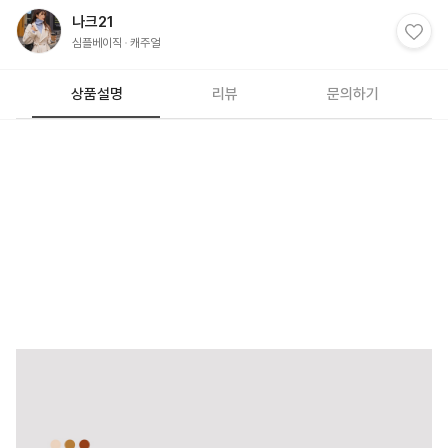
나크21
심플베이직
캐주얼
상품설명
리뷰
문의하기