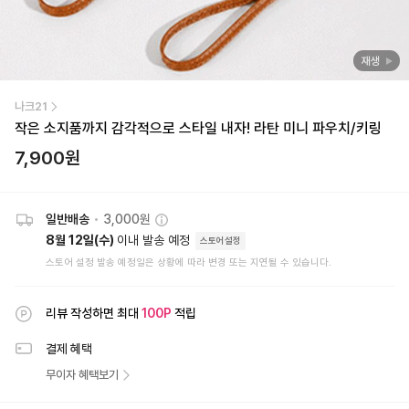
재생
나크21
작은 소지품까지 감각적으로 스타일 내자! 라탄 미니 파우치/키링
7,900
원
일반배송
•
3,000원
8월 12일(수)
이내 발송 예정
스토어설정
스토어 설정 발송 예정일은 상황에 따라 변경 또는 지연될 수 있습니다.
리뷰 작성하면 최대
100
P
적립
결제 혜택
무이자 혜택보기