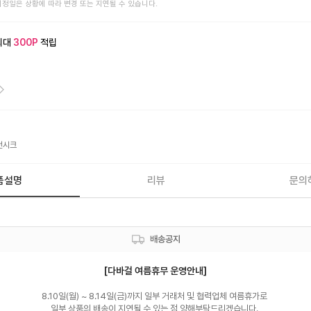
예정일은 상황에 따라 변경 또는 지연될 수 있습니다.
최대
300
P
적립
던시크
품설명
리뷰
문의
배송공지
[다바걸 여름휴무 운영안내]
8.10일(월) ~ 8.14일(금)까지 일부 거래처 및 협력업체 여름휴가로 

일부 상품의 배송이 지연될 수 있는 점 양해부탁드리겠습니다. 
