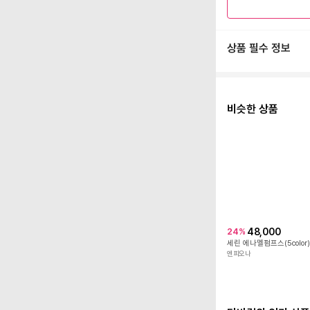
상품 필수 정보
비슷한 상품
48,000
24
%
세린 에나멜펌프스(5color)
앤피오나