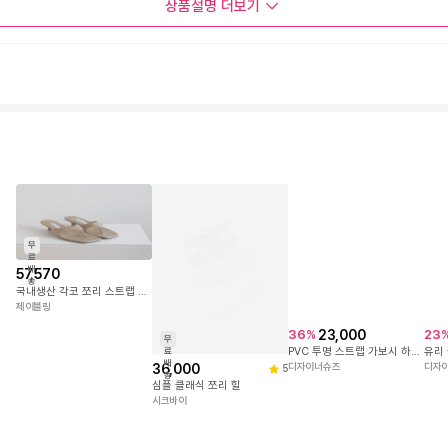
상품설명
더보기
무
료
배
57,570
송
국내생산 각코 쪼리 스트랩 미들굽 여성 뮬 슬리퍼
제이블링
23,000
36
%
23
무
PVC 투명 스트랩 가보시 하이힐 뮬 슬리퍼 베이지
료
배
36,000
디자이너슈즈
디자
5
송
심플 클래식 쪼리 힐
시크바이