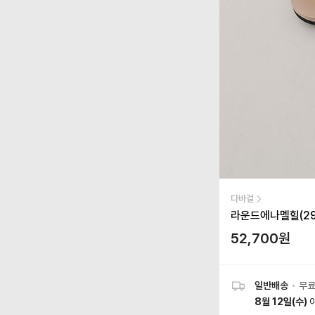
다바걸
라운드에나멜힐(292
52,700
원
일반배송
•
무
8월 12일(수)