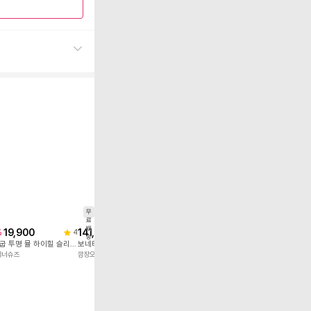
무
빠
료
른
배
19,900
48,000
72,8
%
30
%
4
송
유리 굽 투명 뮬 하이힐 슬리퍼 7cm
LAVI BEIGE 01 MIDDLE HEEL
무
이너슈즈
베이스바비
스퍼
료
배
141,000
송
보네티 뮬 하이힐
깜장오리