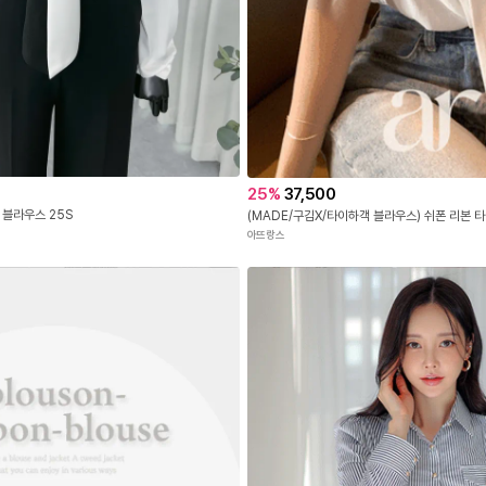
25
%
37,500
 블라우스 25S
아뜨랑스