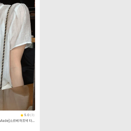
5.0
(
3
)
[고급무드✨/세련룩/특별한날!][+S,M,L사이즈][Made]소르베 하프넥 타이 반팔 블라우스 - 2 color