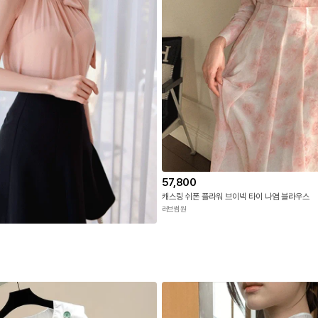
57,800
캐스링 쉬폰 플라워 브이넥 타이 나염 블라우스
러브썸원