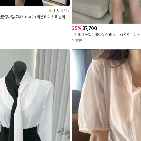
4.8
(
637
)
(국내제작)2만장 돌파✨ (얼굴광채템/7부소매 추가) 리본 타이 하객 블라우스 여름하객룩 출근룩 반팔 여리블라우스 반팔 블라우스 여름옷 데이트룩,리본블라우스,꾸안꾸룩,타이블라우스,오피스룩 bs8404
35
%
37,700
T4996 노엘디 블라우스 (타이set) 아이보리 Fr
하이디바