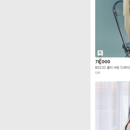
무
료
배
78,000
송
B3232 홀터 셔링 드레
딘트