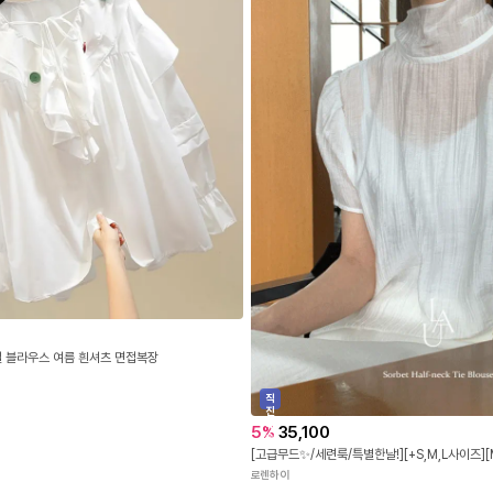
릴 블라우스 여름 흰셔츠 면접복장
직
진
배
5
%
35,100
송
로렌하이