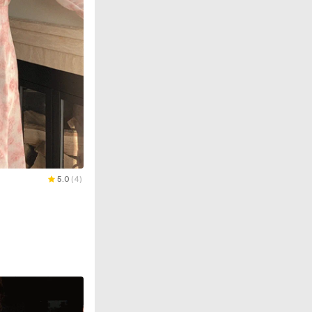
5.0
(
4
)