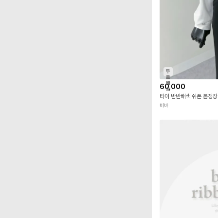
무
료
배
60,000
송
타이 반반배색 쉬폰 봄정장
비바