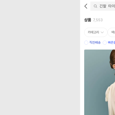
상품
7,553
카테고리
색
직진배송
빠른