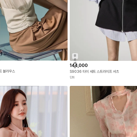
무
료
배
144,000
송
이프 블라우스
S9036 타이 세트 스트라이프 셔츠
딘트