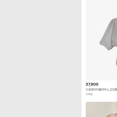
37,900
드로잉타이블라우스_D2B
다바걸