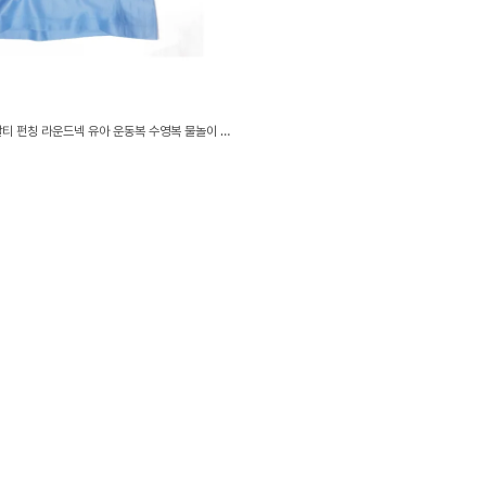
속건소재 남아 여름 쿨 반팔티 펀칭 라운드넥 유아 운동복 수영복 물놀이 커버업 겸용