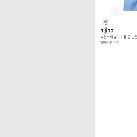
무
료
배
9,500
송
엘비주니어키즈