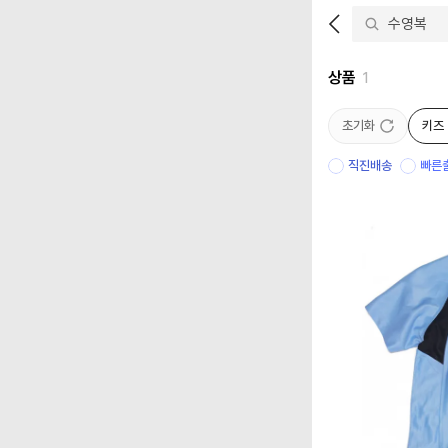
상품
1
초기화
키즈
직진배송
빠른