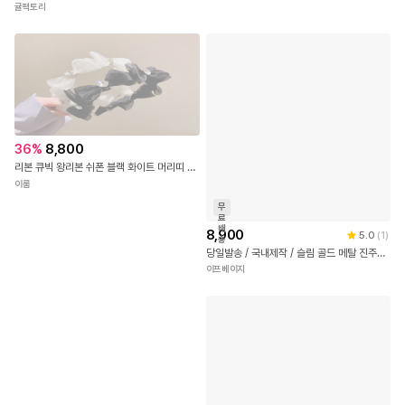
귤팩토리
36
%
8,800
리본 큐빅 왕리본 쉬폰 블랙 화이트 머리띠 헤어밴드 포인트 진주 공주
이룸
무
료
배
8,900
5.0
(
1
)
송
당일발송 / 국내제작 / 슬림 골드 메탈 진주머리띠 진주헤어밴드 안아픈머리띠 하객룩 웨딩머리띠 코사지 3 type
이프베이지