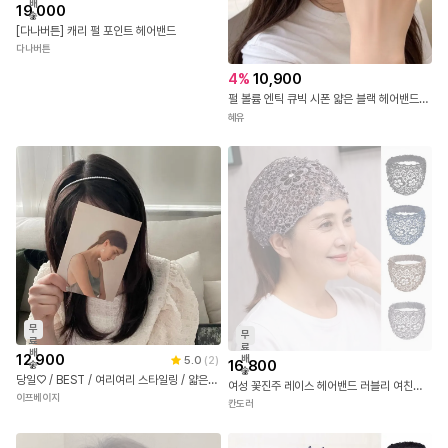
배
19,000
송
[다나버튼] 캐리 펄 포인트 헤어밴드
다나버튼
4
%
10,900
펄 볼륨 엔틱 큐빅 시폰 얇은 블랙 헤어밴드 머리띠
혜유
무
무
료
료
배
12,900
배
5.0
(
2
)
16,800
송
송
당일♡ / BEST / 여리여리 스타일링 / 얇은 진주 머리띠 진주헤어밴드 하객룩 웨딩촬영 러블리템 화이트진주
여성 꽃진주 레이스 헤어밴드 러블리 여친룩 진주 머리띠
이프베이지
칸도러