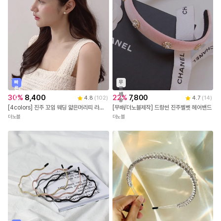
빠
무
른
료
출
배
30
%
8,400
22
%
7,800
4.8
(
102
)
4.7
(
14
)
발
송
[4colors] 진주 꼬임 웨딩 얇은머리띠 라켄 펄 헤어밴드
[무배/더노블제작] 드랑씬 진주벨벳 헤어밴드
더노블
더노블