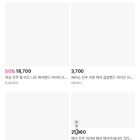
50
%
18,700
3,700
여성 진주 펄 비즈 니트 헤어밴드 머리띠 ACC
베리슨 진주 리본 헤어 곱창밴드 머리끈 2colors
DJAGSO
아르바니
무
료
배
21,960
송
헤어 진주 머리띠 패션 헤어악세사리 크리스탈 드라마 밴드