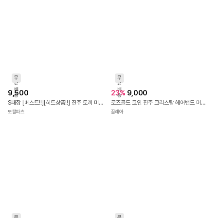
무
무
료
료
배
배
9,500
23
%
9,000
송
송
S패잡 [베스트!!][히트상품!!] 진주 토끼 미니 핀
로즈골드 코인 진주 크리스탈 헤어밴드 머리끈 고무밴드
토탈파츠
끌레아
무
무