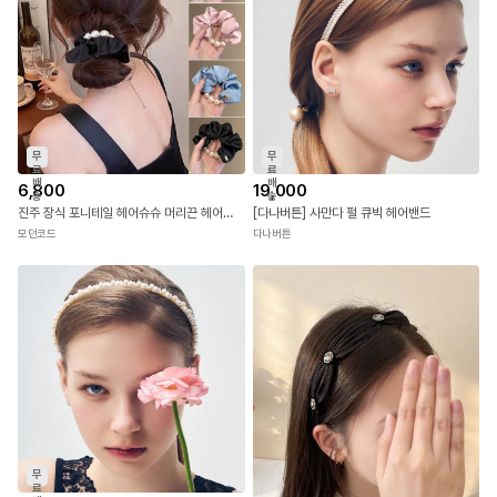
무
무
료
료
배
배
6,800
19,000
송
송
진주 장식 포니테일 헤어슈슈 머리끈 헤어밴드
[다나버튼] 사만다 펄 큐빅 헤어밴드
모던코드
다나버튼
무
료