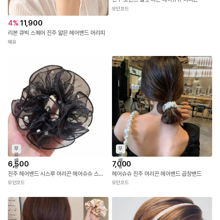
모던코드
4
%
11,900
리본 큐빅 스퀘어 진주 얇은 헤어밴드 머리띠
혜유
무
무
료
료
배
배
6,500
7,000
송
송
진주 헤어밴드 시스루 머리끈 헤어슈슈 스타일링
헤어슈슈 진주 머리끈 헤어밴드 곱창밴드
모던코드
모던코드