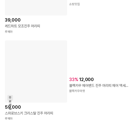
쇼핑맛집
39,000
레드하트 모조진주 머리띠
루메아
33
%
12,000
블랙카우 헤어밴드 진주 머리띠 헤어 액세서리 머리 장식 꽃 웨딩
블랙카우마켓
무
료
배
59,000
송
스와로브스키 크리스탈 진주 머리띠
루메아