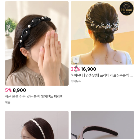
무
료
배
37
%
16,900
송
하이유니 [인생샷템] 프리티 리프진주큐빅 플라워 셀프웨딩 스냅 머리띠 헤어밴드 HY2025-2885
하이유니
5
%
8,900
쉬폰 물결 진주 얇은 블랙 헤어밴드 머리띠
혜유