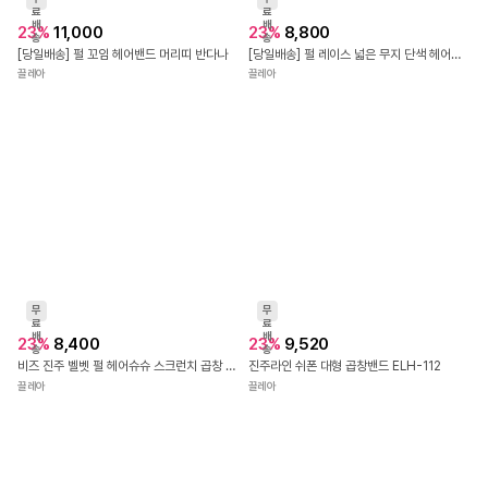
료
료
배
배
23
%
11,000
23
%
8,800
송
송
[당일배송] 펄 꼬임 헤어밴드 머리띠 반다나
[당일배송] 펄 레이스 넓은 무지 단색 헤어밴드 반다나 머리띠
끌레아
끌레아
무
무
료
료
배
배
23
%
8,400
23
%
9,520
송
송
비즈 진주 벨벳 펄 헤어슈슈 스크런치 곱창 밴드 머리끈
진주라인 쉬폰 대형 곱창밴드 ELH-112
끌레아
끌레아