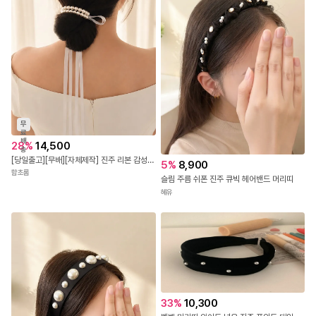
무
료
배
28
%
14,500
송
[당일출고][무배][자체제작] 진주 리본 감성 헤어 머리띠 헤어끈 목걸이
5
%
8,900
함초롬
슬림 주름 쉬폰 진주 큐빅 헤어밴드 머리띠
혜유
33
%
10,300