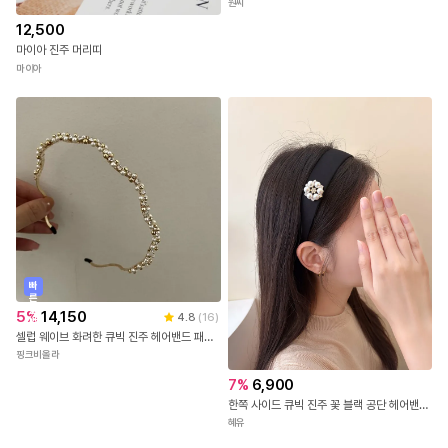
원씨
12,500
마이아 진주 머리띠
마이아
빠
른
출
5
%
14,150
4.8
(
16
)
발
셀럽 웨이브 화려한 큐빅 진주 헤어밴드 패션 머리띠
핑크비올라
7
%
6,900
한쪽 사이드 큐빅 진주 꽃 블랙 공단 헤어밴드 머리띠
혜유