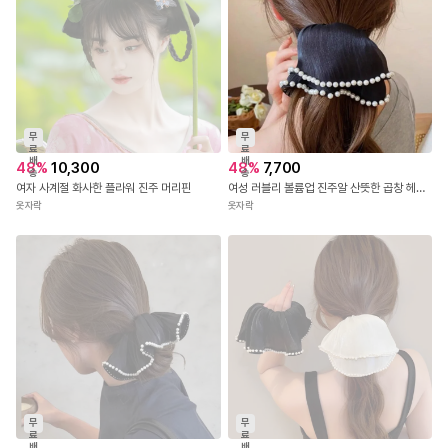
무
무
료
료
배
배
48
%
10,300
48
%
7,700
송
송
여자 사계절 화사한 플라워 진주 머리핀
여성 러블리 볼륨업 진주알 산뜻한 곱창 헤어밴드
옷자락
옷자락
무
무
료
료
배
배