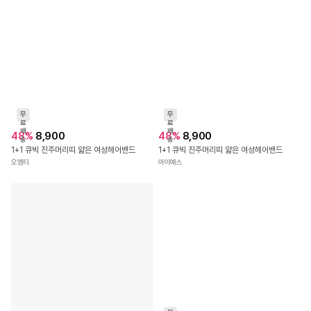
무
무
료
료
배
배
48
%
8,900
48
%
8,900
송
송
1+1 큐빅 진주머리띠 얇은 여성헤어밴드
1+1 큐빅 진주머리띠 얇은 여성헤어밴드
오엠티
아이예스