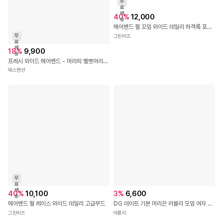
무
료
배
40
%
12,000
송
헤어밴드 펄 꼬임 와이드 데일리 하객룩 포인트
무
그린비즈
료
배
18
%
9,900
송
프레시 와이드 헤어밴드 - 머리띠 벨벳머리띠 호피머리띠 니트머리띠 체크머리띠 레오파드머리띠 진주머리띠 큐빅머리띠 얇은머리띠 크리스마스머리띠 리본머리띠 와이드머리띠 넓은머리띠
에스맨션
무
료
배
40
%
10,100
3
%
6,600
송
헤어밴드 펄 레이스 와이드 데일리 고급무드
DG 데이트 기본 머리끈 러블리 모임 여자 진주 헤어 밴드 여성 악세서리 파티 베이직 헤어
그린비즈
아폴리