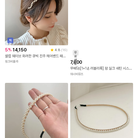
직
진
배
5
%
14,150
4.8
(
16
)
송
무
셀럽 웨이브 화려한 큐빅 진주 헤어밴드 패션 머리띠
료
배
7,800
핑크비올라
송
무배🚀[1+1🍐러블리룩] 왕 실크 새틴 시스루 쫀쫀 슈슈 곱창 헤어밴드 오간자 펄 스크런치 악세사리 빅사이즈 소두핏 머리끈 헤어끈 봄 여름 썸머 포니테일 똥머리 6col
워너비뮤즈