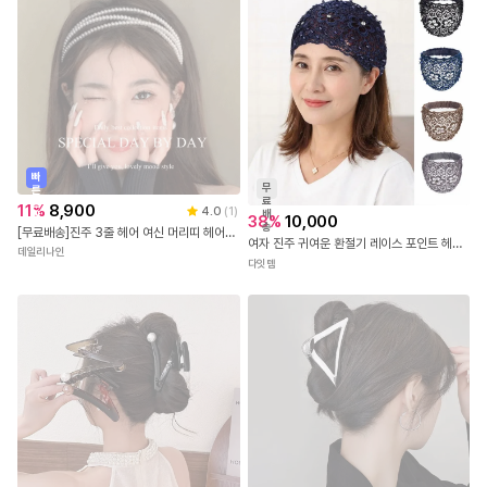
빠
무
른
료
출
11
%
8,900
4.0
(
1
)
배
발
38
%
10,000
송
[무료배송]진주 3줄 헤어 여신 머리띠 헤어밴드(TDNyne)
여자 진주 귀여운 환절기 레이스 포인트 헤어밴드
데일리나인
다잇템