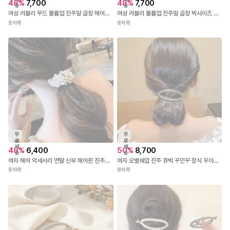
48
%
7,700
48
%
7,700
송
송
여성 러블리 무드 볼륨업 진주알 곱창 헤어밴드
여성 러블리 볼륨업 진주알 곱창 빅사이즈 헤어밴드
옷자락
옷자락
무
무
료
료
배
배
48
%
6,400
50
%
8,700
송
송
여자 헤어 악세서리 연말 신부 헤어핀 진주로프 머리끈
여자 오벌쉐입 진주 큐빅 꾸안꾸 장식 우아한 헤어핀
옷자락
옷자락