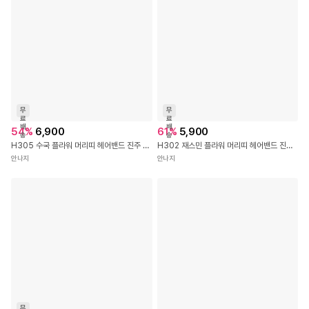
무
무
료
료
배
배
54
%
6,900
61
%
5,900
송
송
H305 수국 플라워 머리띠 헤어밴드 진주 꽃 초커 목걸이 셀프 웨딩 돌 아이 여아 공주 엄마 선물 커플 머리띠 헤어 밴드
H302 재스민 플라워 머리띠 헤어밴드 진주 꽃 초커 목걸이 셀프 웨딩 돌 아이 여아 공주 엄마 선물 커플 머리띠 헤어 밴드
안나지
안나지
무