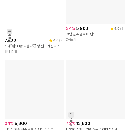
34
%
5,900
5.0
(
9
)
무
꼬임 진주 펄 헤어 밴드 머리띠
료
배
7,800
귤팩토리
4.0
(
2
)
송
무배🚀[1+1🎀러블리룩] 왕 실크 새틴 시스루 쫀쫀 슈슈 곱창 헤어밴드 오간자 펄 스크런치 악세사리 소두핏 빅사이즈 머리끈 헤어끈 봄 여름 썸머 똥머리 포니테일 6col
워너비뮤즈
무
료
배
34
%
5,900
48
%
12,900
송
베이직 한줄 진주 펄 헤어 밴드 머리띠
H320 백합 플라워 진주 머리띠 헤어밴드 머리핀 헤어핀 집게핀 꽃 브로치 코사지 셀프 웨딩 아이 여아 공주 돌 엄마 선물 커플 머리띠 헤어 밴드