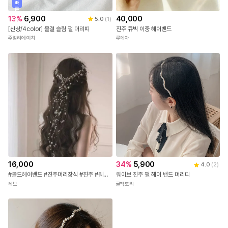
빠
른
출
13
%
6,900
40,000
5.0
(
1
)
발
[신상/4color] 물결 슬림 펄 머리띠
진주 큐빅 이중 헤어밴드
주얼리에이치
루메아
16,000
34
%
5,900
4.0
(
2
)
#골드헤어밴드 #진주머리장식 #진주 #웨딩소품 #결혼식 #소품 #액세서리 #실버
웨이브 진주 펄 헤어 밴드 머리띠
레브
귤팩토리