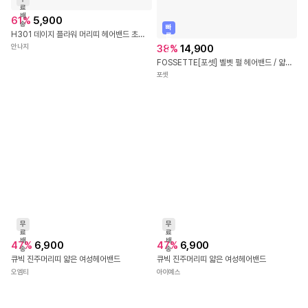
료
배
61
%
5,900
송
빠
H301 데이지 플라워 머리띠 헤어밴드 초커 목걸이 진주 꽃 셀프 웨딩 돌 아이 여아 공주 엄마 선물 커플 머리띠 헤어 밴드
른
출
38
%
14,900
안나지
발
FOSSETTE[포셋] 벨벳 펄 헤어밴드 / 얇은 클래식 무지 큐빅 볼륨 진주 머리띠
포셋
무
무
료
료
배
배
47
%
6,900
47
%
6,900
송
송
큐빅 진주머리띠 얇은 여성헤어밴드
큐빅 진주머리띠 얇은 여성헤어밴드
오엠티
아이예스