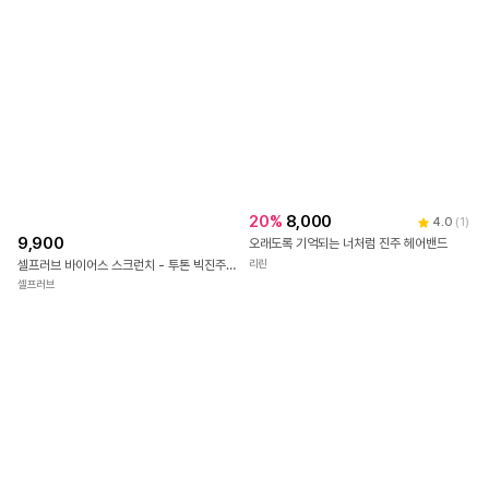
20
%
8,000
4.0
(
1
)
9,900
오래도록 기억되는 너처럼 진주 헤어밴드
리린
셀프러브 바이어스 스크런치 - 투톤 빅진주 골지 파이핑 투톤 코듀로이 슈슈 곱창밴드
셀프러브