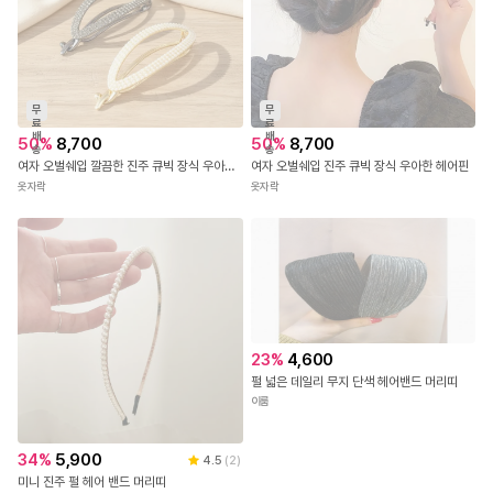
무
무
료
료
배
배
50
%
8,700
50
%
8,700
송
송
여자 오벌쉐입 깔끔한 진주 큐빅 장식 우아한 헤어핀
여자 오벌쉐입 진주 큐빅 장식 우아한 헤어핀
옷자락
옷자락
23
%
4,600
펄 넓은 데일리 무지 단색 헤어밴드 머리띠
이룸
34
%
5,900
4.5
(
2
)
미니 진주 펄 헤어 밴드 머리띠