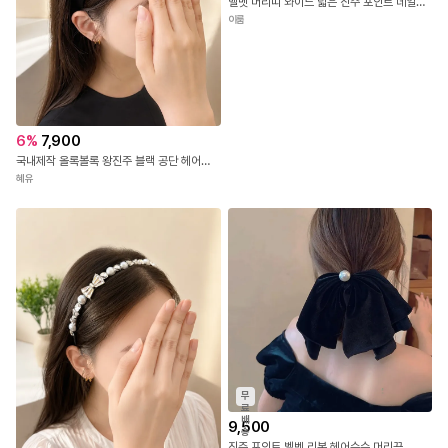
벨벳 머리띠 와이드 넓은 진주 포인트 데일리 기본 편한 가을 겨울 베이직 국내제작
이룸
6
%
7,900
국내제작 올록볼록 왕진주 블랙 공단 헤어밴드 머리띠
혜유
무
료
배
9,500
송
진주 포인트 벨벳 리본 헤어슈슈 머리끈