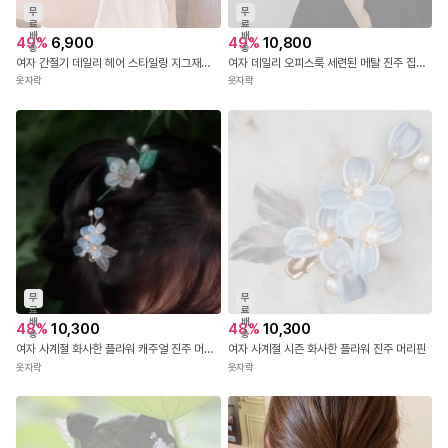
무
무
료
료
배
배
49
%
6,900
49
%
10,800
송
송
여자 간절기 데일리 헤어 스타일링 지그재그 진주 집게핀
여자 데일리 오피스룩 세련된 메탈 진주 집게핀
옷자락
옷자락
무
무
료
료
배
배
48
%
10,300
48
%
10,300
송
송
여자 사계절 화사한 플라워 캐주얼 진주 머리핀
여자 사계절 시즌 화사한 플라워 진주 머리핀
옷자락
옷자락