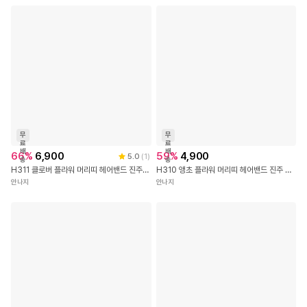
무
무
료
료
배
배
66
%
6,900
59
%
4,900
5.0
(
1
)
송
송
H311 클로버 플라워 머리띠 헤어밴드 진주 꽃 초커 목걸이 셀프 웨딩 돌 아이 여아 공주 엄마 선물 커플 머리띠 헤어 밴드
H310 앵초 플라워 머리띠 헤어밴드 진주 꽃 초커 목걸이 돌 아이 여아 공주 엄마 선물 커플 머리띠 헤어 밴드
안나지
안나지