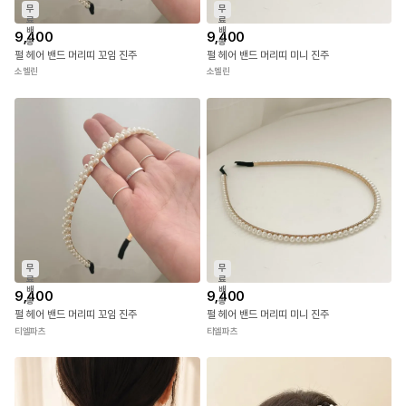
무
무
료
료
배
배
9,400
9,400
송
송
펄 헤어 밴드 머리띠 꼬임 진주
펄 헤어 밴드 머리띠 미니 진주
소멜린
소멜린
무
무
료
료
배
배
9,400
9,400
송
송
펄 헤어 밴드 머리띠 꼬임 진주
펄 헤어 밴드 머리띠 미니 진주
티엘파츠
티엘파츠