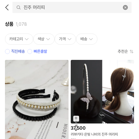
상품
1,078
카테고리
색상
가격
배송
직진배송
빠른출발
추천순
무
료
배
37,500
송
러뷰카타 은빛 나비의 진주 머리띠