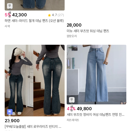
무
료
배
5
%
42,300
4.7
(
27
)
송
하엔 세미-와이드 절개 데님 팬츠 (오션 블루)
28,000
사색
미뉴 세미 부츠컷 워싱 데님 팬츠
깜장오리
무
료
배
47
%
49,800
송
빠
세미 부츠컷 청바지 여성 데님팬츠 연청 진청 히든밴딩 케이드
른
출
23,900
리즈데이즈
발
[무배/오늘출발] 세미 로우라이즈 빈티지 무드 롱 부츠컷 워싱 데님 팬츠 2color no.299