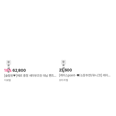
무
무
료
료
배
배
23,600
18
%
62,800
송
송
[레이스point··♥/소장추천!/유니크!] 레이스 배색 로우라이즈 데미지 워싱 세미 부츠컷 롱 데님 PT
[슬림핏💗]메르 중청 세미부츠컷 데님 팬츠(데일리룩/출근룩/봄팬츠/봄데님팬츠/데님바지/중청바지/봄바지)
모어라벨
더로엘