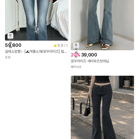
무
료
배
59,800
무
5.0
(
1
)
송
료
실제소장템✨ [🌊여름소재/로우라이즈] 힙딥 싹 커버해주는 골반뽕 청바지, 로코 부츠컷 워싱 데님 세미로우라이즈 골반패드 여름데님 청바지
배
20
%
39,000
송
은링
로우라이즈 세미부츠컷데님
베이시코