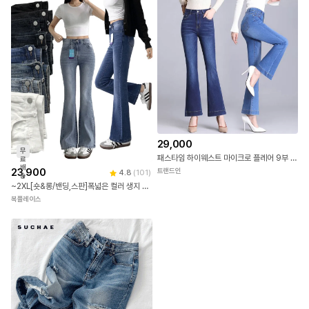
29,000
무
패스타임 하이웨스트 마이크로 플레어 9부 스판 플레어 데님 팬츠 청바지 여성용 DN0855
료
배
23,900
트랜드인
4.8
(
101
)
송
~2XL[숏&롱/밴딩,스판]폭넓은 컬러 생지 면 데님 슬림 세미 부츠컷 팬츠
복플레이스