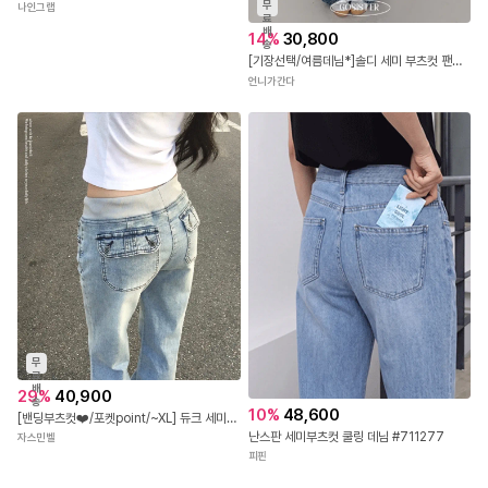
무
료
배
14
%
30,800
50
%
39,900
송
[기장선택/여름데님*]솔디 세미 부츠컷 팬츠 - 핏보장.. 긴바지 썸머 바캉스 군살커버 꾸안꾸 데이트룩
Saint 셋업 논페이드 생지 세미 와이드 일자 청바지 (2color,S.M) - 오늘신상 50% 세일 - 당일발송
언니가간다
나인그랩
무
료
배
29
%
40,900
송
10
%
48,600
[밴딩부츠컷❤️/포켓point/~XL] 듀크 세미 부츠컷 데님 팬츠 배색 밴딩 롱 빈티지 워싱 카고 뒷포켓 청바지 데일리룩 체형보정 키작녀 키큰녀 사계절템
난스판 세미부츠컷 쿨링 데님 #711277
자스민벨
피핀