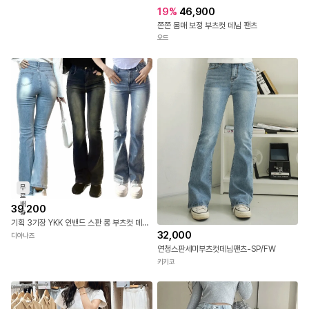
19
%
46,900
쫀쫀 몸매 보정 부츠컷 데님 팬츠
오드
무
료
배
39,200
송
기획 3기장 YKK 인밴드 스판 롱 부츠컷 데님 팬츠 하이웨스트 세미나팔 청바지 연중진청
32,000
디아나즈
연청스판세미부츠컷데님팬츠-SP/FW
키키코