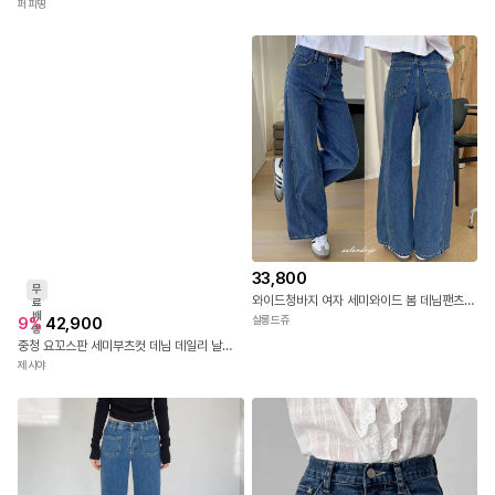
퍼피띵
33,800
무
와이드청바지 여자 세미와이드 봄 데님팬츠 키작녀 하이웨스트 부츠컷진 통청바지
료
배
9
%
42,900
살롱드쥬
송
중청 요꼬스판 세미부츠컷 데님 데일리 날씬해보이는 편한팬츠
제시야