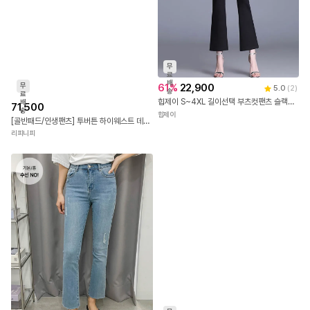
무
료
배
무
61
%
22,900
5.0
(
2
)
송
료
힙제이 S~4XL 길이선택 부츠컷팬츠 슬랙스 여성 기장선택 나팔 빅사이즈까지
배
71,500
송
힙제이
[골반패드/인생팬츠] 투버튼 하이웨스트 데님 세미 부츠컷 나팔팬츠 스키니 청바지 (2color)
리피니피