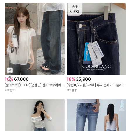
무
료
배
10
%
67,000
18
%
35,900
송
[문의폭주][OOTJ][인생핏] 젠가 로우라이즈 슬럽 워싱 스트레이트 세미 부츠컷 데님 팬츠, 플레어진
[수선❌/2기장/~2XL] 루딕 논페이드 플레어 데님팬츠(숏,롱) / 여름청바지 / 여름데님 / 부츠컷데님 / 부츠컷청바지 / 플레어진 / 빅사이즈데님 / 썸머데님 / 세미부츠컷데님 / 생지데님팬츠 / 논페이드생지데님 / 키작녀청바지 / 미드라이즈
쇼퍼랜드
코코블랑