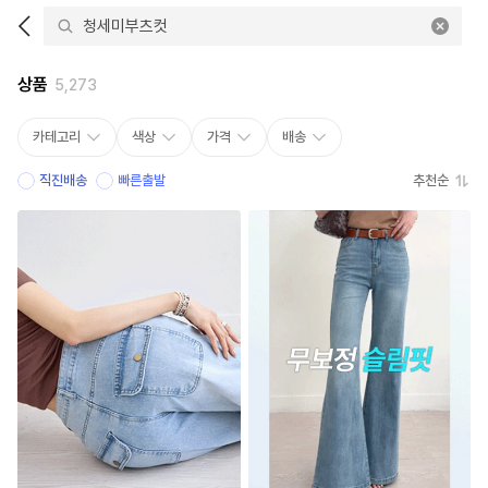
상품
5,273
카테고리
색상
가격
배송
직진배송
빠른출발
추천순