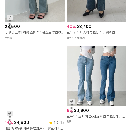
무
료
배
28,500
40
%
23,400
송
[당일출고💙] 여름 스판 하이웨스트 부츠컷 청바지 팬츠
로아 빈티지 중청 부츠컷 데님 롱팬츠
로어블
하우즈유어데이
무
료
배
9
%
30,900
송
무
로우라이즈 바지 2color 팬츠 부츠컷데님 부츠컷팬츠 골반바지 골반청바지 로우라이즈데님 로우라이즈부츠컷
료
배
14
%
24,900
핏엔
4.9
(
8
)
송
[뽀샵핏💖/숏,기본,롱/2XL까지] 쏠트 하이웨스트 스판부츠컷 딥 워싱 데님 팬츠 인생바지 키작녀 키큰녀 빅사이즈 청바지 5color