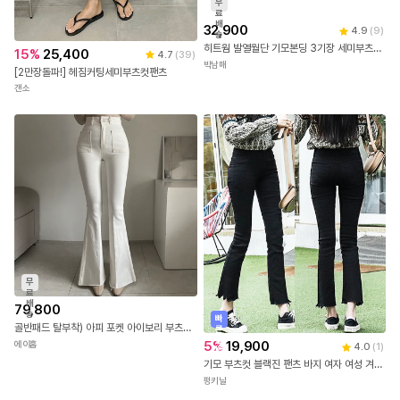
무
료
배
32,900
4.9
(
9
)
송
히트웜 발열월단 기모본딩 3기장 세미부츠컷 데님팬츠 P0007253
15
%
25,400
4.7
(
39
)
박남매
[2만장돌파!] 헤짐커팅세미부츠컷팬츠
갠소
무
료
배
79,800
송
빠
골반패드 탈부착) 아피 포켓 아이보리 부츠컷 롱 팬츠 ( 하이웨스트 청바지 스판 데일리룩 데이트룩 바지 연청 진청 pt )
른
출
5
%
19,900
에이홉
4.0
(
1
)
발
기모 부츠컷 블랙진 팬츠 바지 여자 여성 겨울 9부 스판 블랙 검정 세미 부츠컷 청바지
펑키닐