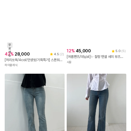
무
료
12
%
45,000
5.0
(
5
)
배
42
%
28,000
4.5
(
2
)
송
[여름팬츠/데님st]✨ 찰랑 텐셀 세미 부츠컷 데님 슬랙스
[허리쏘옥/4col/인생핏/기획특가] 스톤워싱 Y2K 말라보이는 빈티지 워싱 스판 하이웨스트 세미 부츠컷 데님 청바지
시몽
하이클래식