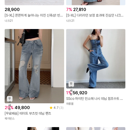
28,900
7
%
27,810
[S-XL] 쫀쫀하게 늘어나는 미친 신축성! 빈티지 리벳으로 포인트가 되어주는 힙포켓! 부담 없는 세미 부츠컷!
[S-XL] 다리라인 보정 효과에 진심인 나크가 선보이는 썸머 세미와이드 부츠컷!
나크21
나크21
무
료
배
1
%
56,920
송
SSco 하이틴 민소매 나시 데님 점프수트 세미 와이드 팬츠 일자 청바지 마롱몰
무
료
마롱몰
배
29
%
49,800
4.7
(
3
)
송
[무료배송] 테이트 부츠컷 데님 팬츠
메이빈스