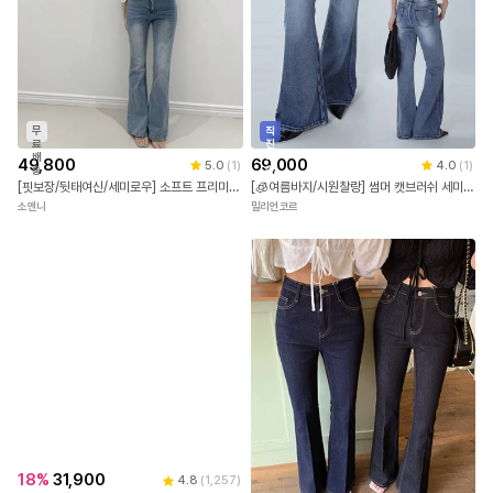
무
직
료
진
배
배
49,800
69,000
5.0
(
1
)
4.0
(
1
)
송
송
[핏보장/뒷태여신/세미로우] 소프트 프리미엄 부츠컷 데님 3color 연청진청블랙진 로우웨이스트 청바지
[🧊여름바지/시원찰랑] 썸머 캣브러쉬 세미 부츠컷 데님팬츠
소앤니
밀리언코르