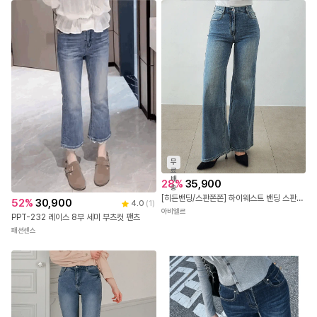
무
료
배
28
%
35,900
송
[히든밴딩/스판쫀쫀] 하이웨스트 밴딩 스판 중청 일자 와이드 세미 부츠컷 청바지
52
%
30,900
4.0
(
1
)
아비엘르
PPT-232 레이스 8부 세미 부츠컷 팬츠
패션센스