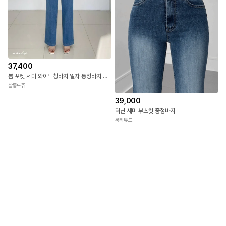
37,400
봄 포켓 세미 와이드청바지 일자 통청바지 데님팬츠 밴딩 빅사이즈 와이드진 진청 키작녀
살롱드쥬
39,000
러닌 세미 부츠컷 중청바지
룩티튜드