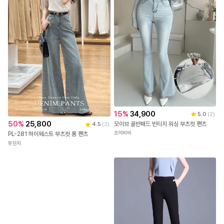
15
%
34,900
5.0
(
2
)
50
%
25,800
모이브 골반패드 빈티지 워싱 부츠컷 팬츠
4.5
(
2
)
조이비비
PL-281 하이웨스트 부츠컷 롱 팬츠
옷단지