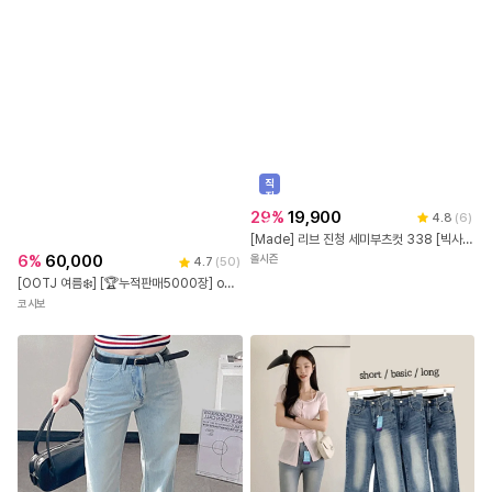
직
진
배
29
%
19,900
4.8
(
6
)
송
[Made] 리브 진청 세미부츠컷 338 [빅사이즈/S~XXXL/스판청바지/스판부츠컷/블루/빅사이즈청바지/빅사이즈부츠컷]
6
%
60,000
올시즌
4.7
(
50
)
[OOTJ 여름❄️] [🏆누적판매5000장] ootj 오오티제이 여성 여름 후들 부츠컷청바지 로우라이즈 흑청 캣워크 썸머 부츠컷데님
코시보