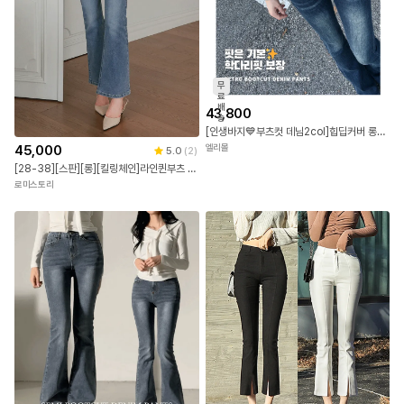
무
료
배
43,800
송
[인생바지💙부츠컷 데님2col]힙딥커버 롱다리보장 -3kg 데일리 세미부츠 캣워싱 데님팬츠 학다리핏 자체몸매보장
45,000
엘리몰
5.0
(
2
)
[28-38][스판][롱][킬링체인]라인퀸부츠 데님팬츠
로미스토리