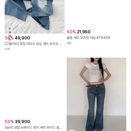
무
50
%
21,950
료
배
38
%
49,900
슬림 세미 부츠컷 데님 #79459
송
피핀
[고퀄리티] 찢청 데미지 워싱 세미 부츠컷 데님 팬츠
슈체