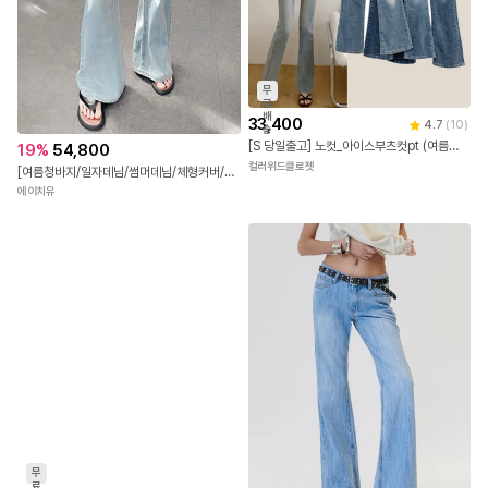
무
료
배
33,400
4.7
(
10
)
송
[S 당일출고] 노컷_아이스부츠컷pt (여름데님🩵쿨소재,히든밴딩,키작녀,세미부츠컷)
19
%
54,800
컬러위드클로젯
[여름청바지/일자데님/썸머데님/체형커버/출근룩/데이트룩/일자청바지☁️] 네티 세미 부츠컷 데님팬츠 PT
에이치유
무
료