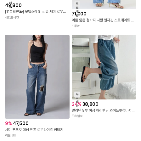
배
무
49,800
송
료
[11%할인🐳] 모델소장👖 씨유 세미 로우라이즈 백포켓 진청 부츠컷 팬츠 [로우라이즈입문템/부츠컷/데일리룩/여름팬츠]
배
71,000
송
세컨드세컨
여름 얇은 청바지 나팔 일자핏 스트레이트 로우라이즈 세미 부츠컷 데님 (연청)
느루아
무
료
배
24
%
38,800
송
알라딘 9부 여성 허리밴딩 와이드핏청바지 중청 밑단스트링 데님밴딩바지 고무줄 키작녀 봄여름
오슈엘로
9
%
47,500
세미 부츠컷 데님 팬츠 로우라이즈 청바지
이오니언