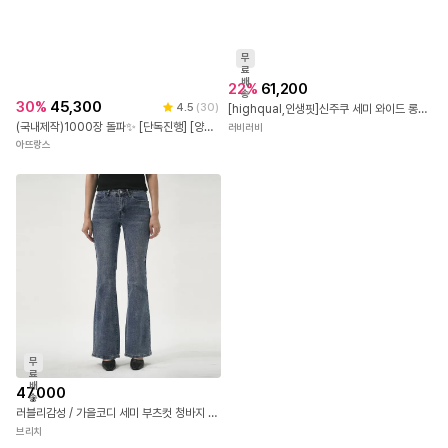
무
료
배
22
%
61,200
송
30
%
45,300
4.5
(
30
)
[highqual,인생핏]신주쿠 세미 와이드 롱부츠컷 워싱 데님 팬츠 청바지/ 로우라이즈 y2k
(국내제작)1000장 돌파✨ [단독진행] [양기모/포근따뜻] No.64 데이진 윈터 피치 양기모 세미 와이드 코튼 팬츠 캠퍼스룩 청바지 기모바지 데일리룩,데이트룩,캐주얼룩,출근룩,나들이룩 ps4977
러비러비
아뜨랑스
무
료
배
47,000
송
러블리감성 / 가을코디 세미 부츠컷 청바지 / 빅사이즈 32
브리치