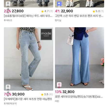
무
빠
료
른
배
출
22
%
27,800
4
%
22,900
4.7
(
3
)
5.0
(
1
)
송
발
[숏&롱/퀄리티보장] 페미닌 무드 세미 부츠컷 워싱 데님 팬츠 (2color)
고탄력 스판 허리 밴딩 부츠컷 팬츠 바지 반 하이웨스트 절개 봄 여름 가을 청바지
투이어즈
펑키닐
신
무
상
료
13
%
32,800
배
70
%
30,900
3.8
(
6
)
송
로엔 세미부츠컷데님팬츠(숏/기본/롱)[size:S,M,L,XL,2XL]
[자체제작]롱기장 세미 부츠컷 연청 데님팬츠
리린
토마토팩토리