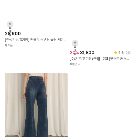
무
무
료
료
배
20
%
31,800
배
4.6
(
28
)
28,900
송
송
[숏/기본/롱기장선택][~2XL]모스트 커스텀 부츠컷데님 [화이트워싱 하이웨스트 청바지 세미부츠컷 일자 스트레이트 와이드 딥워싱 숏 롱 캣워싱]
[인생핏✨/3기장] 딱붙핏 속밴딩 슬림 세미 부츠컷 데님 청바지 (숏/기본/롱)
삐뽕언니
제이쓰