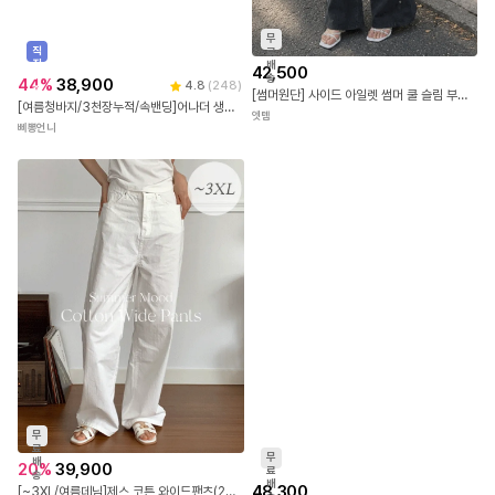
무
직
료
진
배
42,500
배
송
44
%
38,900
4.8
(
248
)
송
[썸머원단] 사이드 아일렛 썸머 쿨 슬림 부츠컷 팬츠 세미로우 여름바지 여름팬츠 쿨팬츠 쿨바지 여름부츠컷 유니크 트렌디 (1컬러)
[여름청바지/3천장누적/속밴딩]어나더 생지 부츠컷팬츠(3color) [레직기 논페이드 숨은밴딩 데님 인생핏 허리잘록 사계절 간절기 청바지 애플힙 몸매보정]
엣템
삐뽕언니
무
료
무
배
20
%
39,900
료
송
배
48,300
[~3XL/여름데님]제스 코튼 와이드팬츠(2color) [세미와이드 하이웨스트 일자 아이보리 생지 진청 면 청바지 데님 플러스사이즈 빅사이즈]