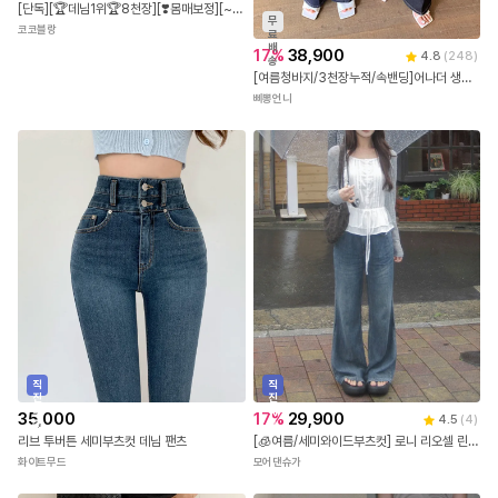
무
18
%
31,900
4.8
(
1,257
)
료
배
17
%
38,900
[단독][🏆데님1위🏆8천장][❣️몸매보정][~2XL/3기장] 맞춤핏 워싱 부츠컷 데님팬츠(숏,미들,롱) / 부츠컷팬츠 / 기장선택청바지 / 키작녀청바지 / 부츠컷청바지 / 부츠컷데님 / 플레어진
4.8
(
248
)
송
코코블랑
[여름청바지/3천장누적/속밴딩]어나더 생지 부츠컷팬츠(3color) [레직기 논페이드 숨은밴딩 데님 슬림핏 허리잘록 청바지 몸매보정]
삐뽕언니
직
직
진
진
배
배
35,000
17
%
29,900
4.5
(
4
)
송
송
리브 투버튼 세미부츠컷 데님 팬츠
[🧊여름/세미와이드부츠컷] 로니 리오셀 린넨 데님 팬츠
화이트무드
모어댄슈가