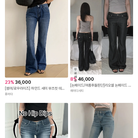
무
료
배
8
%
46,000
송
23
%
36,000
[논페이드/여름후들원단]리오셀 논페이드 스티치 힙포켓 생지 로우라이즈 부츠컷 데님 청바지(논페이드/생지/부츠컷/힙포켓/세미부츠컷/소개팅/데이트룩)
[썸머/로우라이즈] 하인드 세미 부츠컷 데님 팬츠
레이디시티
퓨어다