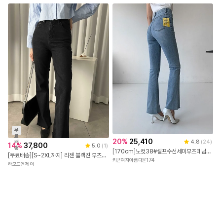
무
료
20
%
25,410
4.8
(
24
)
배
14
%
37,800
5.0
(
1
)
송
[170cm]노컷38#셀프수선세미부츠데님팬츠
[무료배송][S~2XL까지] 리젠 블랙진 부츠컷 데님 흑청 난스판 롱팬츠 밑단 컷팅 빅사이즈
키큰여자아름다운174
라모드앤제이