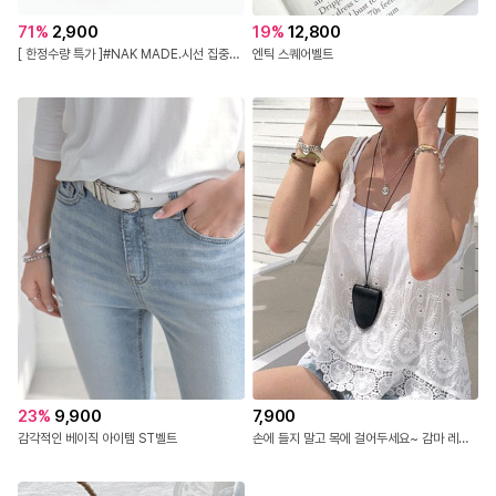
71
%
2,900
19
%
12,800
[ 한정수량 특가 ]#NAK MADE.시선 집중~코디의 완성~! 스네이크 벨트
엔틱 스퀘어벨트
23
%
9,900
7,900
감각적인 베이직 아이템 ST벨트
손에 들지 말고 목에 걸어두세요~ 감마 레더 멀티 목걸이/선글라스 케이스