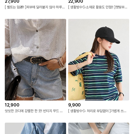
27,900
22,900
[ 벨트는 덤🎁! ]피부에 달라붙지 않아 하루 종일 쾌적해! 여유 있는 핏으로 자동 체형보정!
[ 생활방수💦소재로 활용도 만점!! ]햇빛부터 가벼운 비까지 가뿐하게~ 스타샤 방수 벙거지 버킷햇
12,900
9,900
밋밋한 코디에 강렬한 한 끗! 빈티지 무드 실버 징 벨트
[ 생활방수💦 처리로 부담없이 ]가볍게 쓰기 좋은 데일리 라이트 무지 볼캡