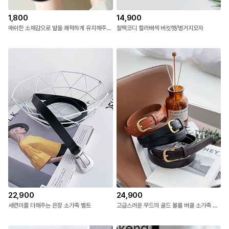
1,800
14,900
매쉬한 소재감으로 발을 쾌적하게 유지해주는 양말 #NAK MADE.
찰떡코디 컬러배색 버킷햇/벙거지모자
22,900
24,900
세련미를 더해주는 은장 소가죽 벨트
고급스러운 무드의 골드 볼륨 버클 소가죽 벨트