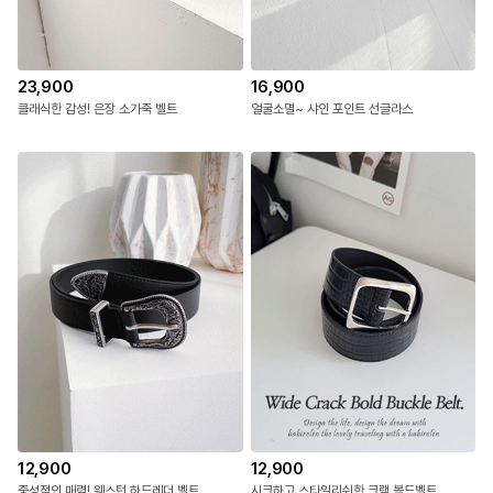
23,900
16,900
클래식한 감성! 은장 소가죽 벨트
얼굴소멸~ 샤인 포인트 선글라스
12,900
12,900
중성적인 매력! 웨스턴 하드레더 벨트
시크하고 스타일리쉬한 크랙 볼드벨트