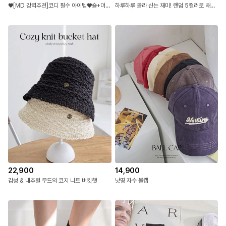
♥[MD 강력추천]코디 필수 아이템♥숄+머플러+반다나 만능 레이어드 템
하루하루 골라 신는 재미! 랜덤 5컬러로 채우는 데일리 양말
22,900
14,900
감성 & 내추럴 무드의 코지 니트 버킷햇
낫띵 자수 볼캡