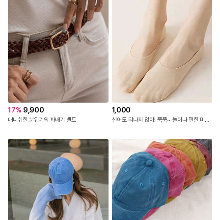
17
%
9,900
1,000
매니쉬한 분위기의 꽈배기 벨트
신어도 티나지 않아! 쭉쭉~ 늘어나 편한 미니 덧신 #NAK MADE.