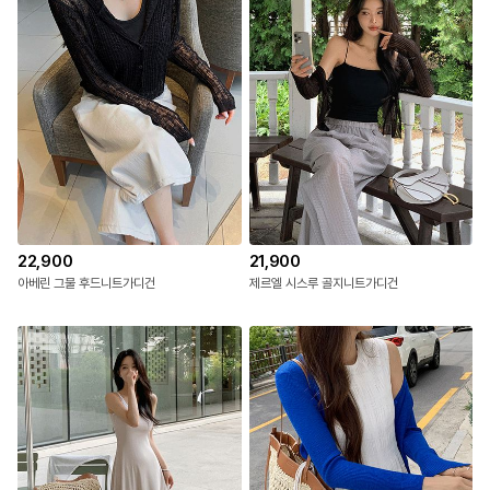
22,900
21,900
아베린 그물 후드니트가디건
제르엘 시스루 골지니트가디건