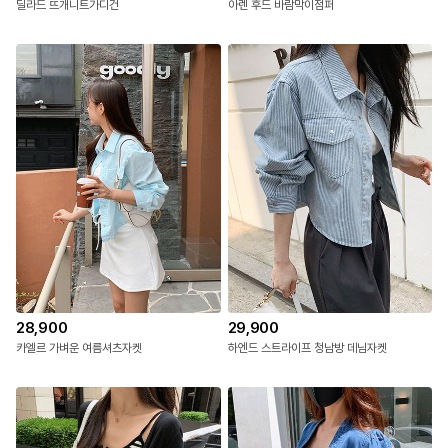
딜라드 뜨개니트가디건
아렌 후드 바람막이점퍼
28,900
29,900
카엘르 가벼운 여름셔츠자켓
하엔드 스트라이프 청남방 데님자켓