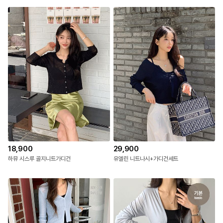
18,900
29,900
하뮤 시스루 골지니트가디건
유엘린 니트나시+가디건세트