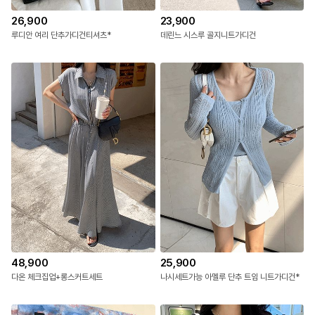
26,900
23,900
루디안 여리 단추가디건티셔츠*
데린느 시스루 골지니트가디건
48,900
25,900
다온 체크집업+롱스커트세트
나시세트가능 아멜루 단추 트임 니트가디건*