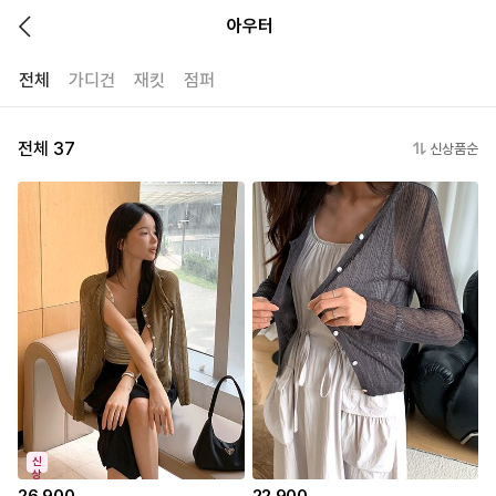
아우터
전체
가디건
재킷
점퍼
전체 37
신상품순
신
상