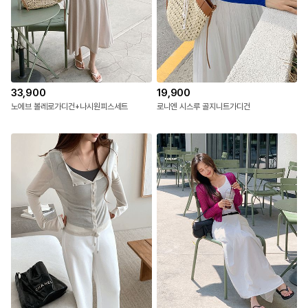
33,900
19,900
노에브 볼레로가디건+나시원피스세트
로니엔 시스루 골지니트가디건