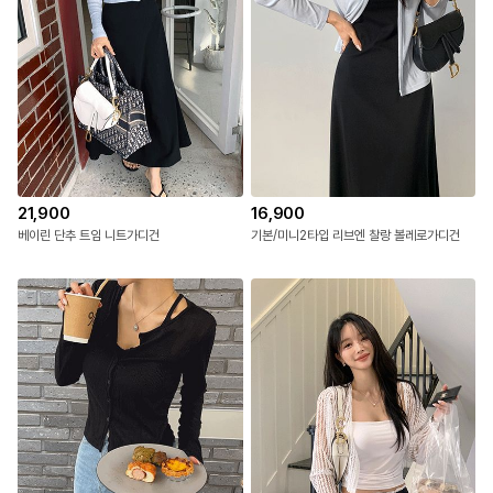
21,900
16,900
베이린 단추 트임 니트가디건
기본/미니2타입 리브엔 찰랑 볼레로가디건