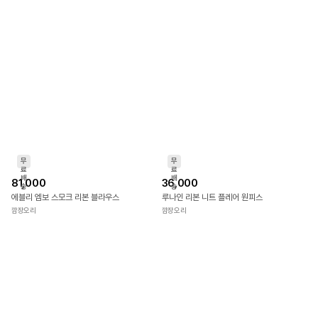
무
무
료
료
배
배
62,000
81,000
송
송
리아토 새틴 큐빅 플리츠 스커트
더블오 버튼 앞지퍼 블라우스
깜장오리
깜장오리