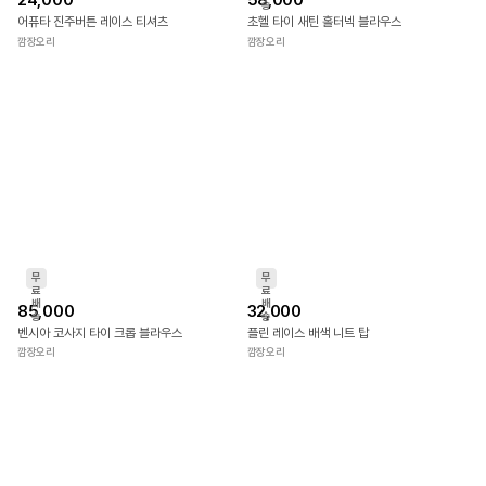
무
료
배
24,000
58,000
송
어퓨타 진주버튼 레이스 티셔츠
초헬 타이 새틴 홀터넥 블라우스
깜장오리
깜장오리