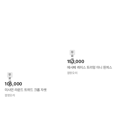
무
무
료
료
배
배
105,000
153,000
송
송
미샤인 라운드 트위드 크롭 자켓
에샤페 레이스 트리밍 미니 원피스
깜장오리
깜장오리