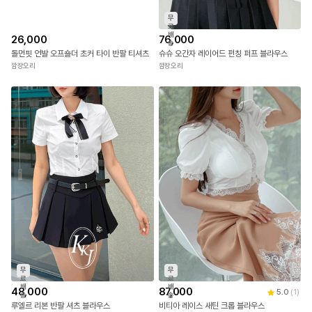
무
료
배
26,000
76,000
송
돌먼핏 언발 오프숄더 초커 타이 반팔 티셔츠
슈슈 오간자 레이어드 펀칭 퍼프 블라우스
깜장오리
깜장오리