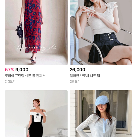
57
%
9,000
26,000
로라이 프린팅 쉬폰 롱 원피스
멜라인 브로치 니트 탑
깜장오리
깜장오리