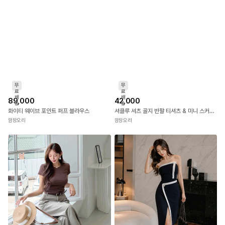
무
무
료
료
배
배
85,000
32,000
송
송
벤시아 코사지 타이 크롭 블라우스
플린 레이스 배색 니트 탑
깜장오리
깜장오리
무
무
료
료
배
배
89,000
42,000
송
송