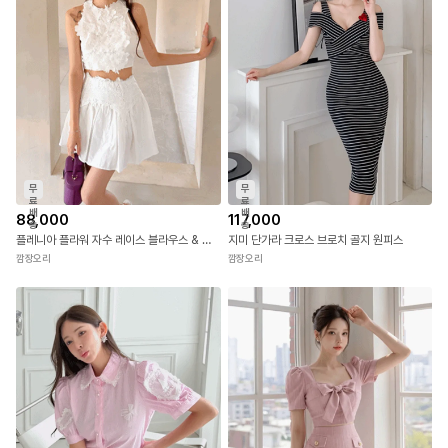
무
무
료
료
배
배
75,000
144,000
송
송
니티 V넥 펀칭 배색 원피스
메이코 새틴 오프숄더 드레이핑 원피스
깜장오리
깜장오리
무
무
료
료
배
배
88,000
117,000