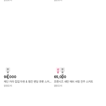
무
무
료
료
배
배
67,000
69,000
송
송
진주 포인트 배색 카라 시스루 블라우스
차키 프레피 타이 니트 탑
깜장오리
깜장오리