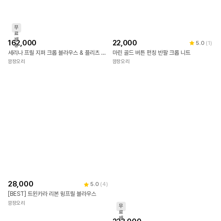
무
료
배
162,000
22,000
5.0
(
1
)
송
세리나 프릴 지퍼 크롭 블라우스 & 플리츠 스커트 SET
마린 골드 버튼 펀칭 반팔 크롭 니트
깜장오리
깜장오리