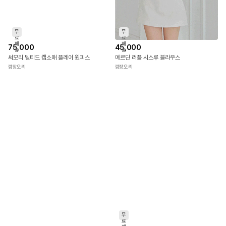
무
무
료
료
배
배
75,000
45,000
송
송
써모리 벨티드 캡소매 플레어 원피스
메르딘 러플 시스루 블라우스
깜장오리
깜장오리
무
료