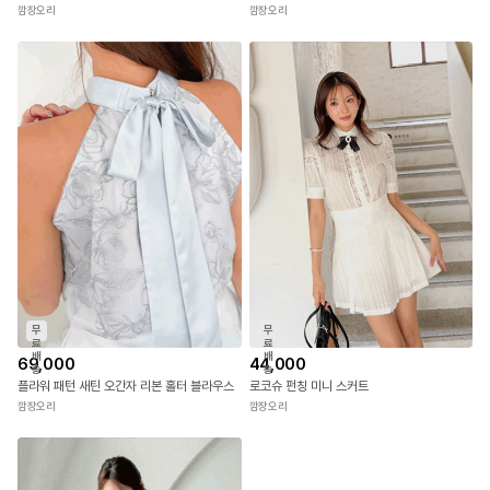
무
무
료
료
배
배
48,000
87,000
5.0
(
1
)
송
송
루엘르 리본 반팔 셔츠 블라우스
비티아 레이스 새틴 크롭 블라우스
깜장오리
깜장오리
무
무
료
료
배
배
69,000
44,000
송
송
플라워 패턴 새틴 오간자 리본 홀터 블라우스
로코슈 펀칭 미니 스커트
깜장오리
깜장오리