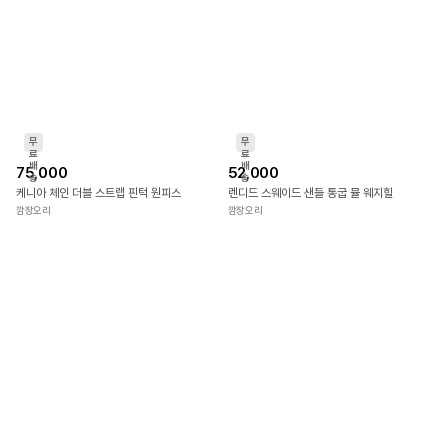
무
무
료
료
배
배
81,000
36,000
송
송
에블리 엠보 스모크 리본 블라우스
루나인 리본 니트 플레어 원피스
깜장오리
깜장오리
무
무
료
료
배
배
75,000
52,000
송
송
케니아 체인 더블 스트랩 핀턱 원피스
렌디드 스웨이드 샌들 통굽 뮬 웨지힐
깜장오리
깜장오리