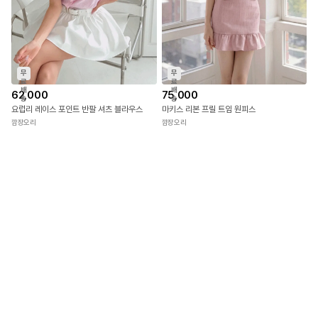
송
송
플레니아 플라워 자수 레이스 블라우스 & 미니 스커트 SET
지미 단가라 크로스 브로치 골지 원피스
깜장오리
깜장오리
무
무
료
료
배
배
62,000
75,000
송
송
요럽리 레이스 포인트 반팔 셔츠 블라우스
마키스 리본 프릴 트임 원피스
깜장오리
깜장오리