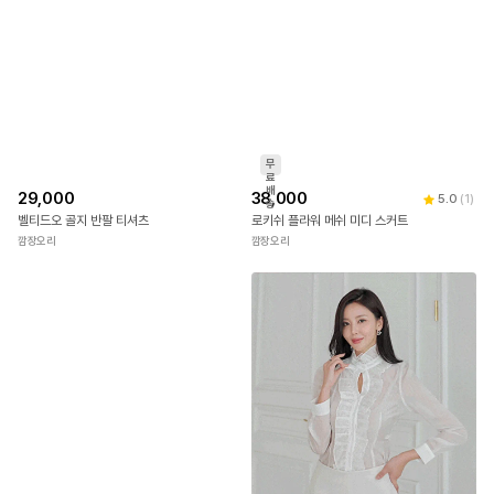
무
료
배
29,000
38,000
5.0
(
1
)
송
벨티드오 골지 반팔 티셔츠
로키쉬 플라워 메쉬 미디 스커트
깜장오리
깜장오리