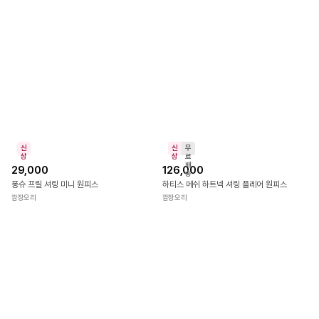
무
신
무
료
상
료
배
배
98,000
65,000
송
송
케딘 카라 집업 자켓 & 펌킨 밴딩 큐롯 스커트 SET
프렌시즈 새틴 메쉬 셔링 진주 스커트
깜장오리
깜장오리
신
신
무
상
상
료