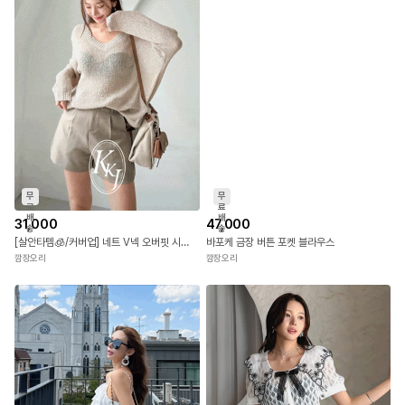
무
무
료
료
배
배
31,000
47,000
송
송
[살안타템🧊/커버업] 네트 V넥 오버핏 시스루 썸머 니트
바포케 금장 버튼 포켓 블라우스
깜장오리
깜장오리