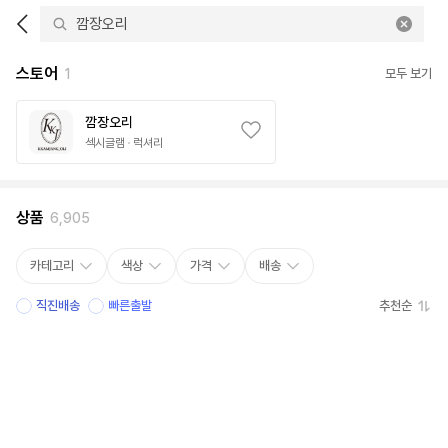
스토어
1
모두 보기
깜장오리
섹시글램
럭셔리
상품
6,905
카테고리
색상
가격
배송
직진배송
빠른출발
추천순