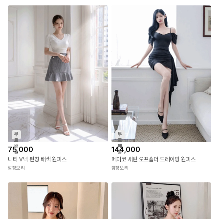
무
료
배
69,000
24,000
송
크로시 반하이넥 캡소매 골지 니트
코이시 레이스 스트랩 언발 오프 티셔츠
깜장오리
깜장오리