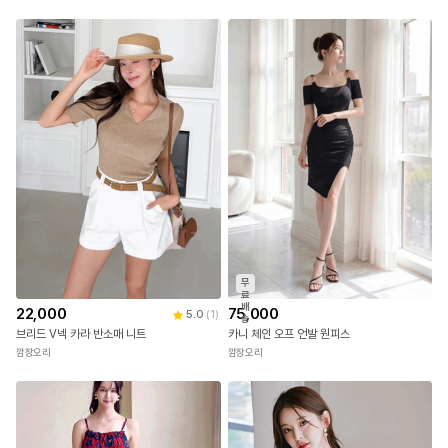
료
료
배
배
32,000
58,000
5.0
(
2
)
송
송
[BEST/16차리오더🔥] 포리테 블링 진주 라인 시스루 블라우스
레이피 비대칭 버튼 새틴 블라우스
깜장오리
깜장오리
무
료
배
22,000
75,000
5.0
(
1
)
송
브리드 V넥 카라 반소매 니트
카니 체인 오프 언발 원피스
깜장오리
깜장오리