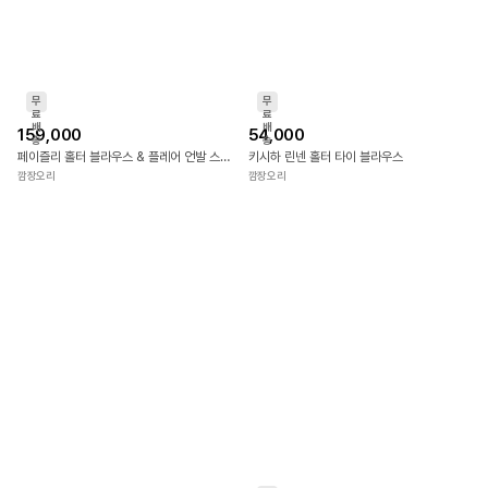
무
무
료
료
배
배
159,000
54,000
송
송
페이즐리 홀터 블라우스 & 플레어 언발 스커트 SET
키시하 린넨 홀터 타이 블라우스
깜장오리
깜장오리