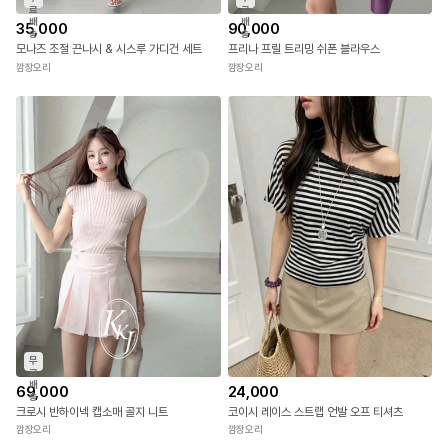
무
무
료
료
배
배
35,000
90,000
송
송
모나즈 조절 끈나시 & 시스루 가디건 세트
프리나 프릴 트리밍 쉬폰 블라우스
깜장오리
깜장오리