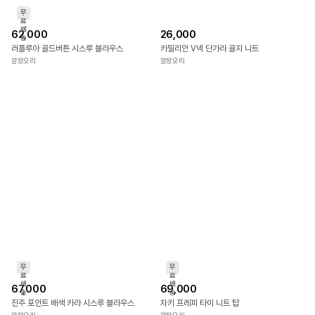
무
료
배
62,000
26,000
송
러플루아 골드버튼 시스루 블라우스
카밀리안 V넥 단가라 골지 니트
깜장오리
깜장오리