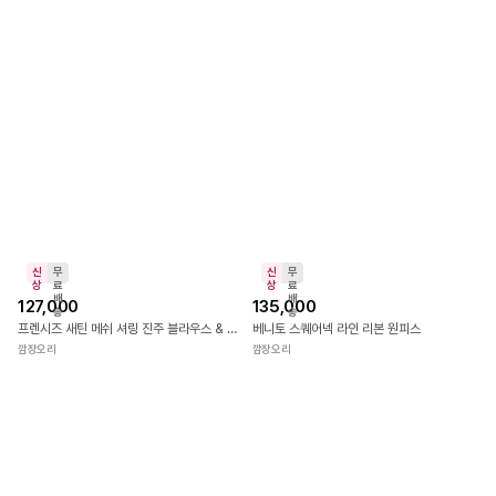
무
신
무
료
상
료
배
배
39,600
62,000
송
송
올레즈 레이스 바디 슬립 원피스
프렌시즈 새틴 메쉬 셔링 진주 블라우스
깜장오리
깜장오리