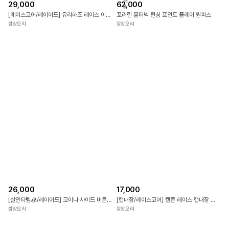
배
29,000
62,000
송
[레이스코어/레이어드] 유리하즈 레이스 이너 끈나시 & 버튼 나시 SET
포러린 홀터넥 펀칭 포인트 플레어 원피스
깜장오리
깜장오리
26,000
17,000
[살안타템🧊/레이어드] 코이나 사이드 버튼 랩 시스루 티셔츠
[캡내장/레이스코어] 켈론 레이스 캡내장 골지 나시
깜장오리
깜장오리