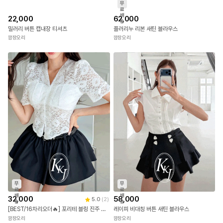
무
료
배
22,000
62,000
송
밀러리 버튼 캡내장 티셔츠
플러리누 리본 새틴 블라우스
깜장오리
깜장오리
무
무