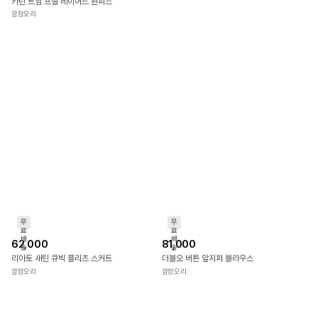
무
무
료
료
배
배
65,000
68,000
송
송
카린 트임 프릴 레이어드 원피스
쓰리 리본 브로치 레이스 벌룬 소매 블라우스
깜장오리
깜장오리