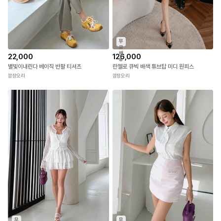
화이티 웨이브 포인트 퍼프 블라우스
셔클루 셔츠 골지 반팔 티셔츠 & 미니 스커트 SET
깜장오리
깜장오리
무
료
배
22,000
126,000
송
별빛이내린다 베이직 반팔 티셔츠
란젤로 큐빅 배색 튜브탑 미디 원피스
깜장오리
깜장오리