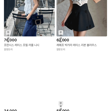
무
무
료
료
배
배
76,000
62,000
송
송
프란시스 레이스 프릴 러플 나시
레예프 빅카라 레이스 리본 블라우스
깜장오리
깜장오리