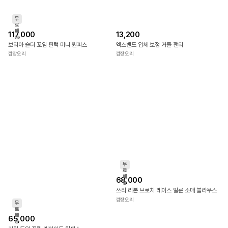
무
료
배
117,000
13,200
송
보티아 숄더 꼬임 핀턱 미니 원피스
엑스밴드 입체 보정 거들 팬티
깜장오리
깜장오리