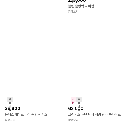
무
료
배
28,000
223,000
5.0
(
4
)
송
[BEST] 트윈카라 리본 윙프릴 블라우스
블링 슬링백 하이힐
깜장오리
깜장오리