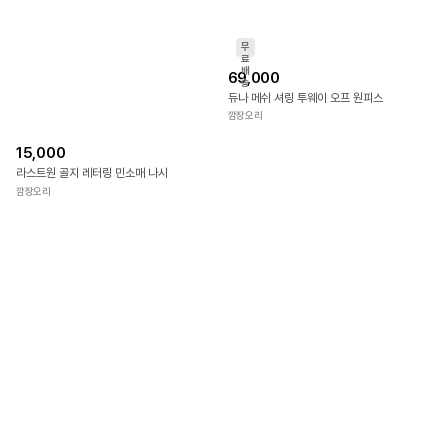
배
29,000
126,000
송
퐁슈 프릴 셔링 미니 원피스
하티스 메쉬 하트넥 셔링 플레어 원피스
깜장오리
깜장오리
무
료
배
15,000
69,000
송
라스트원 골지 레터링 민소매 나시
듀나 메쉬 셔링 투웨이 오프 원피스
깜장오리
깜장오리