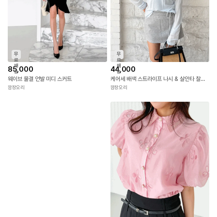
무
무
료
료
배
배
85,000
44,000
송
송
웨이브 물결 언발 미디 스커트
케어세 배색 스트라이프 나시 & 살안타 찰랑 티셔츠
깜장오리
깜장오리