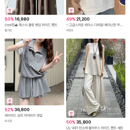
신
신
상
상
50
%
16,980
49
%
21,200
cool한🌊 에스닉 쿨링 밴딩 와이드 팬츠
✨고급스러운 레이스 디테일! 페미닌한 무드✨DC-776 레이스 뷔스티에 티셔츠 세트
뮬리안
비엔트
신
상
52
%
36,800
신
레이어드 상의 치마바지 셋업
상
로즈몽
50
%
35,800
UL-481 민소매 블라우스 와이드 팬츠 세트