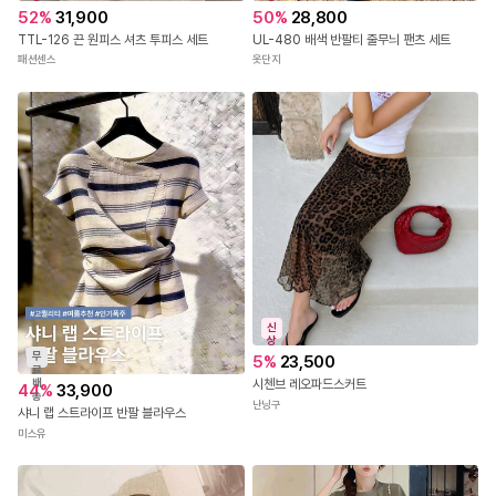
52
%
31,900
50
%
28,800
TTL-126 끈 원피스 셔츠 투피스 세트
UL-480 배색 반팔티 줄무늬 팬츠 세트
패션센스
옷단지
신
상
무
5
%
23,500
료
배
시첸브 레오파드스커트
44
%
33,900
송
난닝구
샤니 랩 스트라이프 반팔 블라우스
미스유