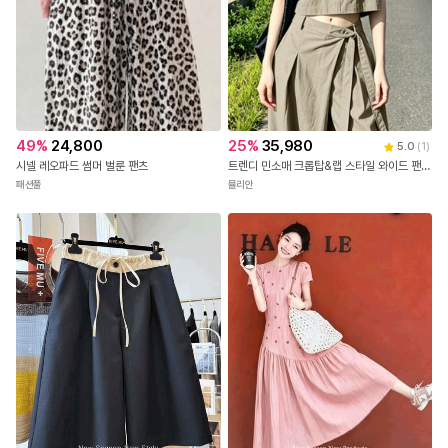
49
%
24,800
25
%
35,980
5.0
(
1
)
시넬 레오파드 썸머 벌룬 팬츠
트렌디 민소매 크롭탑&랩 스타일 와이드 팬츠 😍2SET😍
패션풀
뮬리안