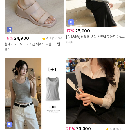
빠
른
출
직
17
%
25,900
발
진
배
[당일발송] 데일리 밴딩 스트랩 꾸안꾸 마실룩 A라인 롱 스커트 (3COLOR)
19
%
24,900
4.7
(
1,004
)
송
에리페
블레어 VER2 두가지굽 와이드 더블스트랩 웨지 통굽샌들(5/7.5cm)
잇슈
빠
른
29
%
79,000
4.8
(
643
)