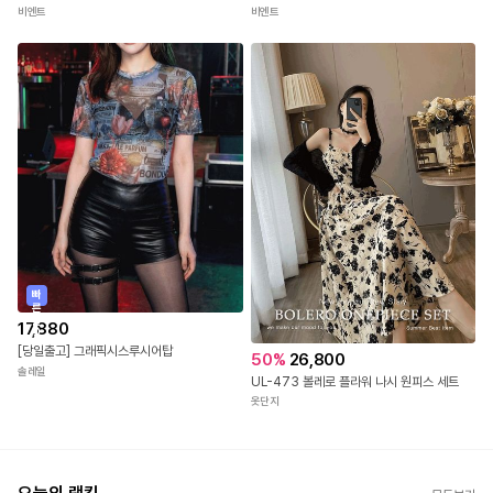
비엔트
비엔트
빠
른
출
17,880
발
[당일출고] 그래픽시스루시어탑
50
%
26,800
솔레일
UL-473 볼레로 플라워 나시 원피스 세트
옷단지