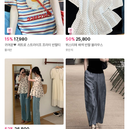
신
신
상
상
50
%
25,800
15
%
17,980
뷔스티에 배색 반팔 블라우스
귀여운💗 레트로 스트라이프 프라이 반팔티
옷단지
뮬리안
52
%
26,800