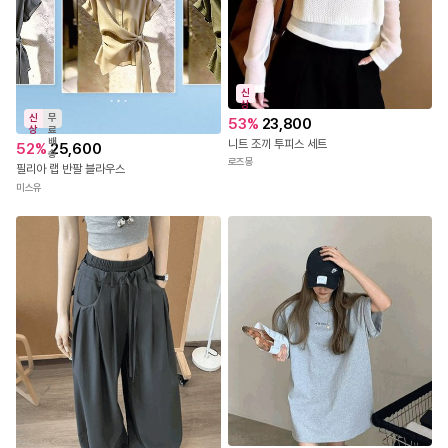
신
상
신
무
53
%
23,800
상
료
배
니트 조끼 투피스 세트
52
%
25,600
송
로즈몽
필리아 랩 반팔 블라우스
미스유