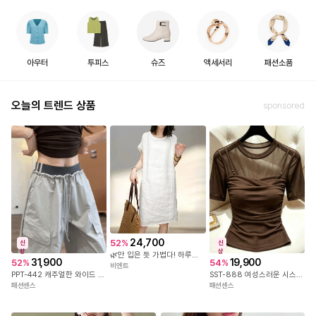
투피스
아우터
슈즈
액세서리
패션소품
오늘의 트렌드 상품
sponsored
24,700
52
%
신
신
상
상
🌿안 입은 듯 가볍다! 하루종일 완벽핏🌿JM-326 라운드넥 루즈핏 반팔 원피스
31,900
19,900
52
%
54
%
비엔트
PPT-442 캐주얼한 와이드 카고 팬츠
SST-888 여성스러운 시스루 레이어드 티셔츠
패션센스
패션센스