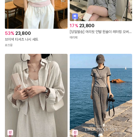
빠
른
출
17
%
23,800
발
[당일발송] 여리핏 언발 원숄더 레터링 오버핏 맨투맨 (2COLOR)
53
%
23,800
에리페
브이넥 티셔츠 나시 세트
로즈몽
신
신
상
상