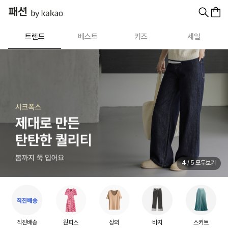
트렌드
베스트
키즈
세일
5
/
5
모두보기
원피스
상의
직진배송
바지
스커트