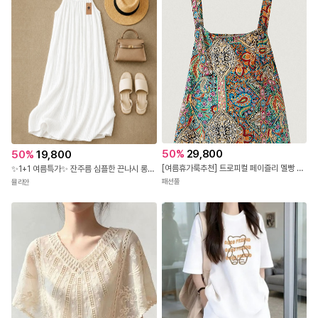
50
%
29,800
50
%
19,800
[여름휴가룩추천] 트로피컬 페이즐리 멜빵 팬츠
✨1+1 여름특가✨ 잔주름 심플한 끈나시 롱 원피스
패션풀
뮬리안