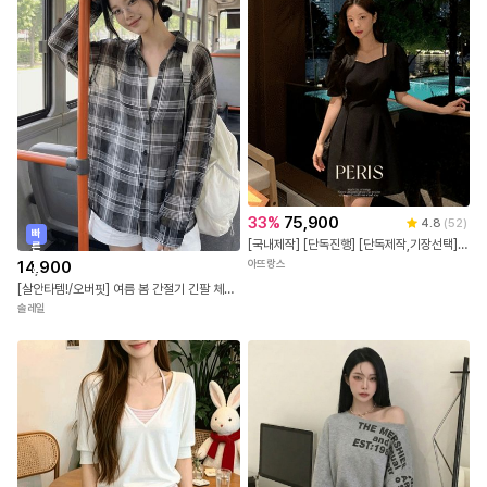
33
%
75,900
4.8
(
52
)
빠
[국내제작] [단독진행] [단독제작,기장선택] 2기장 페리스 하트넥 슬릿 반팔 원피스 하객룩원피스 상견례룩/데이트룩/소개팅룩/격식룩/하객룩 op15266
른
출
14,900
아뜨랑스
발
[살안타템!/오버핏] 여름 봄 간절기 긴팔 체크 시스루 오버핏 셔츠 남방 4color
솔레일