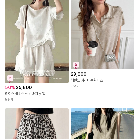
신
상
29,800
신
헤핀드 카라버튼원피스
상
난닝구
50
%
25,800
레이스 블라우스 반바지 셋업
옷단지