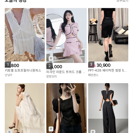
오늘의 랭킹
모두보기
무
료
3
1
30,900
32,800
52
%
2
배
105,000
송
PPT-428 베이직한 정장 5부 반바지
키토벨 도트프릴미니원피스
미샤인 라운드 트위드 크롭 자켓
패션센스
난닝구
깜장오리
무
무
무
료