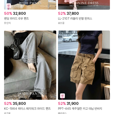
신
상
50
%
32,800
52
%
37,800
밴딩 와이드 6부 팬츠
LL-2107 러블리 반팔 원피스
옷단지
로즈몽
신
상
52
%
35,800
52
%
31,900
KC-1964 레이스 패치워크 와이드 팬츠
PPT-445 캐주얼한 카고 데님 반바지
로즈몽
패션센스