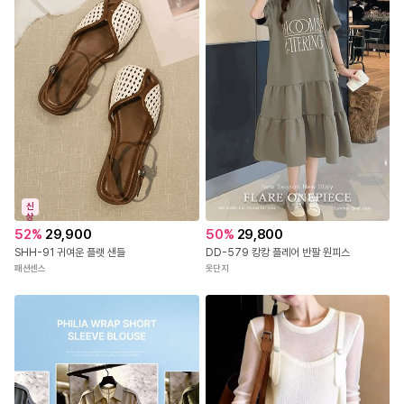
신
상
52
%
29,900
50
%
29,800
SHH-91 귀여운 플랫 샌들
DD-579 캉캉 플레어 반팔 원피스
패션센스
옷단지