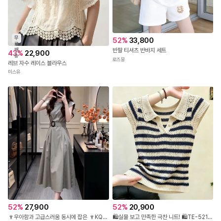
무
52
%
33,800
료
배
반팔 티셔츠 반바지 세트
43
%
22,900
송
로즈몽
레브 자수 레이스 블라우스
미스유
52
%
27,900
52
%
20,900
🍷우아함과 고급스러움 동시에 잡은 🍷KQ-943 벨트 포인트 플레어 롱 원피스
🛍️실물 보고 만족한 극찬 니트! 🛍️TE-521 스트라이프 카라 펀칭 반팔 니트