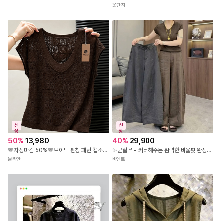
옷단지
신
신
상
상
50
%
13,980
40
%
29,900
🤎자정마감 50%🤎브이넥 펀칭 패턴 캡소매 니트탑
✨군살 싹- 커버해주는 완벽한 비율핏 완성!✨RC-280 절개 핀턱 밴딩 와이드 팬츠
뮬리안
비엔트