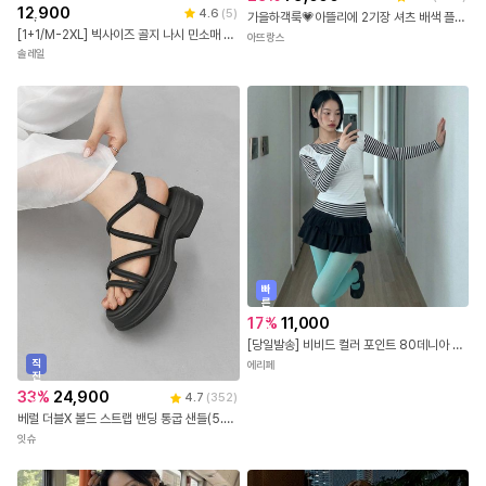
출
12,900
4.6
(
5
)
가을하객룩💗아뜰리에 2기장 셔츠 배색 플레어라인 원피스 하객룩,소개팅룩,자체제작,하객룩
발
[1+1/M-2XL] 빅사이즈 골지 나시 민소매 이너웨어 여름 데일리 체형커버 기본 슬리브리스 3color
아뜨랑스
솔레일
빠
른
출
17
%
11,000
발
[당일발송] 비비드 컬러 포인트 80데니아 유발 팬티스타킹 (19COLOR)
직
에리페
진
배
33
%
24,900
4.7
(
352
)
송
베럴 더블X 볼드 스트랩 밴딩 통굽 샌들(5.5cm) 11189
잇슈