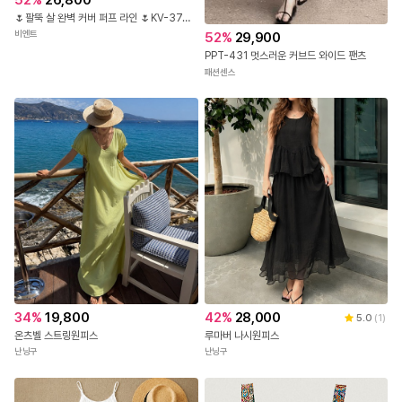
🌷팔뚝 살 완벽 커버 퍼프 라인 🌷KV-374 하트 패턴 퍼프 셔링 블라우스
비엔트
52
%
29,900
PPT-431 멋스러운 커브드 와이드 팬츠
패션센스
34
%
19,800
42
%
28,000
5.0
(
1
)
온츠벨 스트링원피스
루마버 나시원피스
난닝구
난닝구