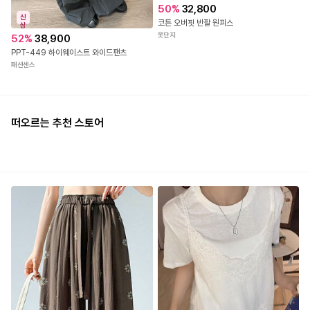
50
%
32,800
신
코튼 오버핏 반팔 원피스
상
옷단지
52
%
38,900
PPT-449 하이웨이스트 와이드팬츠
패션센스
떠오르는 추천 스토어