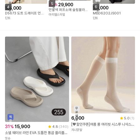
료
료
5
배
29,900
39
%
6
배
4
배
송
157,000
165,000
언발넥 퍼프소매 슬림블라우스 타닐라블라우스
송
송
MBD62O2JS001
D5673 도트 드레이프 언발 원피스
아리엘스타일
딘트
딘트
무
료
배
직
6,000
5.0
(
1
)
송
진
[💖할인쿠폰]여름 롱 여리핏 시스루 니삭스 여성 무릎양말 코디 데일리 레인 부츠 양말
배
31
%
15,900
4.8
(
340
)
송
지니양말
소넬 웨이브 라인 EVA 도톰한 통굽 플리플랍 쪼리 슬리퍼(4.8cm) 12249
잇슈