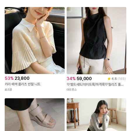
53
%
23,800
34
%
59,000
4.8
(
165
)
카라 배색 플리츠 반팔 니트
💛벨트세트/데이트룩/하객룩💛릴리즈 홀터넥 반하이넥 벨트 민소매 나시 하객블라우스 bs
로즈몽
아뜨랑스