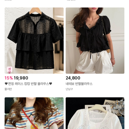
신
상
24,800
15
%
19,980
네테보 반팔블라우스
🖤펀칭 레이스 캉캉 반팔 블라우스🖤
난닝구
뮬리안