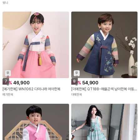
띵니
무
무
료
료
배
배
7
8
47
%
46,900
54
%
54,900
송
송
[예가한복] WN1062 다미나래 여아한복
[더예한복] QT188-해율곤색 남아한복 아동한복
예가한복
더예한복