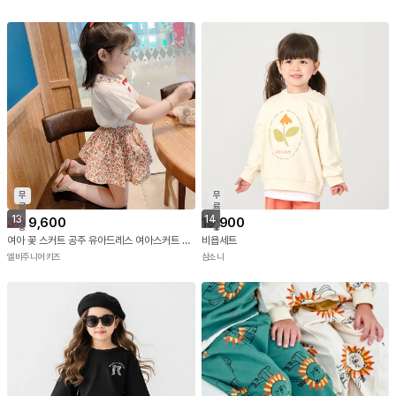
무
무
료
료
배
배
13
14
3
%
9,600
19,900
송
송
여아 꽃 스커트 공주 유아드레스 여아스커트 유아동 꽃치마 여름치마
비욥세트
엘비주니어키즈
삼소니