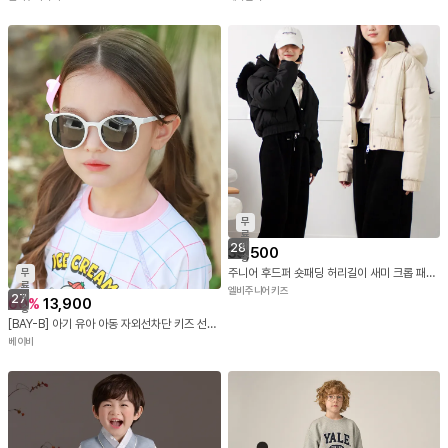
무
료
배
28
39,500
송
주니어 후드퍼 숏패딩 허리길이 새미 크롭 패딩점퍼 초등학생 중학생 겨울 오버핏 키즈 아우터
무
료
엘비주니어키즈
배
27
60
%
13,900
송
[BAY-B] 아기 유아 아동 자외선차단 키즈 선글라스 심플 4종 세트(케이스 증정)
베이비