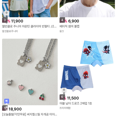
무
료
배
3
4
66
%
11,900
37
%
6,900
송
앨빈클로 주니어 마운틴 클라이머 반팔티 J23863 4컬러
베이직 썸머 볼캡
앨빈클로주니어
융크
무
료
배
6
11
%
11,500
송
빠
마블 남아 드로즈 2매입 1호
른
출
5
프리미에팜
6
%
18,900
발
[오늘출발/각인무료] 써지컬스틸 자개곰 미아방지 팔찌.목걸이