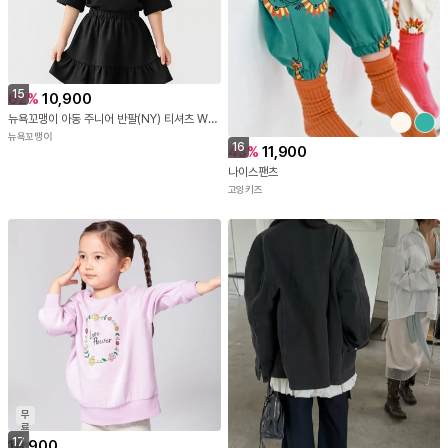
15
62
%
10,900
뉴욕꼬맹이 아동 주니어 반팔(NY) 티셔츠 W512
뉴욕꼬맹이
16
43
%
11,900
나이스팬츠
고잉키즈
무
료
배
17
18,900