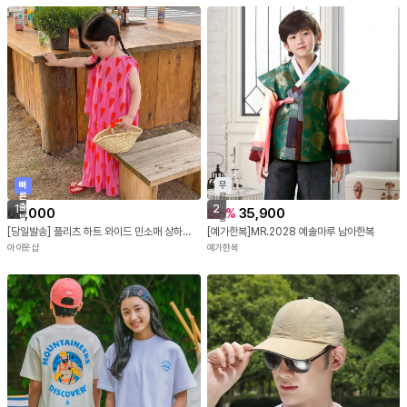
빠
무
른
료
출
배
1
2
65,000
55
%
35,900
발
송
[당일발송] 플리츠 하트 와이드 민소매 상하복 세트 R8624
[예가한복]MR.2028 예솔마루 남아한복
아이옷샵
예가한복