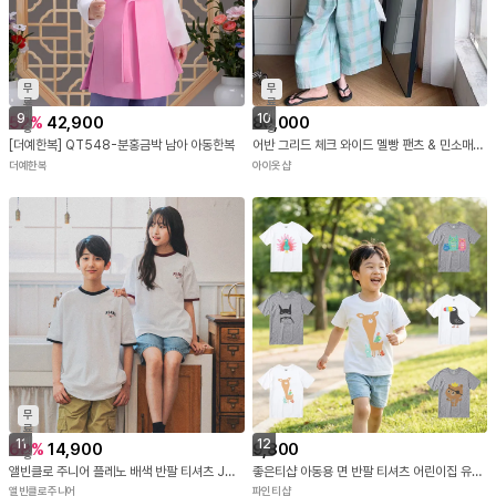
무
무
료
료
배
배
9
10
52
%
42,900
80,000
송
송
[더예한복] QT548-분홍금박 남아 아동한복
어반 그리드 체크 와이드 멜빵 팬츠 & 민소매 세트 R17263
더예한복
아이옷샵
무
료
배
11
12
68
%
14,900
9,800
송
앨빈클로 주니어 플레노 배색 반팔 티셔츠 J24876 3컬러
좋은티샵 아동용 면 반팔 티셔츠 어린이집 유치원 반팔티 단체티 유아 단체복 가족티
앨빈클로주니어
파인티샵