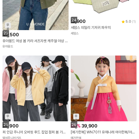
24
12,900
5.0
(
1
)
무
세맘스 데일리 기저귀 파우치
료
배
23
세맘스
49,500
송
유아몽드 여성 봄 카라 셔츠자켓 캐주얼 야상 오피스룩
유아몽드
무
무
료
료
배
배
25
26
28,900
60
%
39,900
송
송
퍼 안감 주니어 오버핏 후드 집업 점퍼 봄 가을 칼라 간절기 초등학생 중학생 후디 바람막이
[예가한복] WN7011 유채나래 여아한복/아동한복
엘비주니어키즈
예가한복