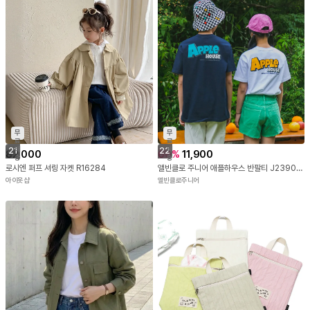
무
무
료
료
배
배
21
22
82,000
66
%
11,900
송
송
로시엔 퍼프 셔링 자켓 R16284
앨빈클로 주니어 애플하우스 반팔티 J23901 3컬러
아이옷샵
앨빈클로주니어