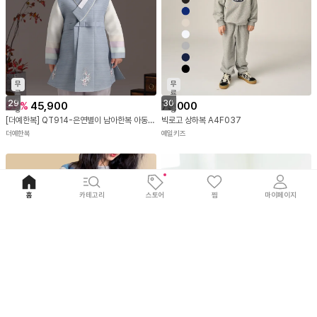
무
무
료
료
배
배
29
30
54
%
45,900
79,000
송
송
[더예한복] QT914-은연별이 남아한복 아동한복
빅로고 상하복 A4F037
더예한복
예일키즈
홈
카테고리
스토어
찜
마이페이지
31
34
%
28,900