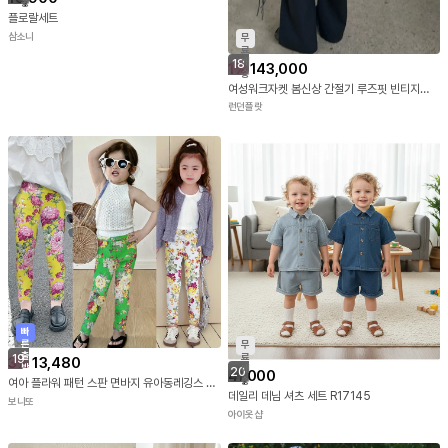
송
플로랄세트
삼소니
무
료
배
18
1
%
143,000
송
여성워크자켓 봄신상 간절기 루즈핏 빈티지워싱 야상점퍼 면자켓 다잉자켓
런던플랏
빠
른
무
출
료
19
3
%
13,480
발
배
20
41,000
송
여아 플라워 패턴 스판 면바지 유아동레깅스 핏 아기 봄 가을 긴 면 옷선물
데일리 데님 셔츠 세트 R17145
보니또
아이옷샵