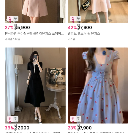
신
무
신
무
상
료
상
료
배
배
27
%
35,900
42
%
37,900
송
송
핀턱라인 우아실루엣 플레어원피스 포헤이원피스
엘리브 벨트 반팔 원피스
아리엘스타일
미스유