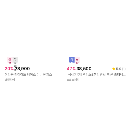
신
무
상
료
배
25
%
59,800
송
신
무
[당일발송💗/단독💗] 메르시엘 홀터넥 파스텔 블루 오간자 쉬폰 플레어 캉캉 롱 원피스 (good quality - 소라 )
상
료
배
50
%
89,800
벨라미아
송
(~XXL까지) 오르비나인 자켓 레이어드 원피스 가을 하객룩 오피스룩 데이트룩 격식룩 빅사이즈
시크라인