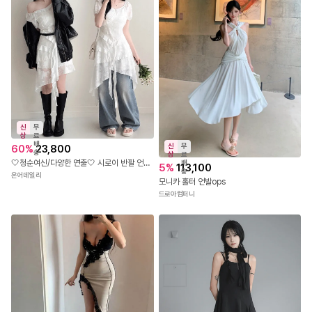
신
무
상
료
배
신
무
60
%
23,800
송
상
료
🤍청순여신/다양한 연출🤍 시로이 반팔 언발 미니원피스 // 슬림핏 허리라인 데일리룩 데이트룩 하객룩 휴가룩 꾸안꾸 여리핏 유니크 스몰웨딩 브라이덜 샤워룩(DB-6113)
배
5
%
113,100
송
온어데일리
모니카 홀터 언발ops
드로아컴퍼니