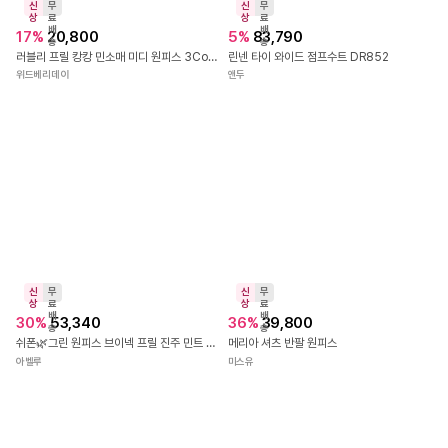
신
무
신
무
상
료
상
료
배
배
38
%
36,900
10
%
28,800
송
송
당일발송 특가 / 레블린 페미닌 단추 롱 데님원피스 청원피스
[간절기] 로렌 셔링 벨트 카라 롱원피스 2컬러
바비코코
스테이데이