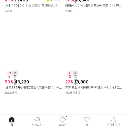
상
료
배
17
%
20,800
송
러블리 프릴 캉캉 민소매 미디 원피스 3Color
위드베리데이
신
무
상
료
배
5
%
83,790
송
린넨 타이 와이드 점프수트 DR852
앤두
신
무
신
무
상
료
상
료
배
30
%
53,340
배
홈
카테고리
스토어
찜
마이페이지
송
36
%
39,800
송