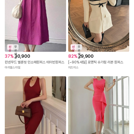
신
무
신
무
상
료
상
료
배
배
37
%
30,900
82
%
29,900
송
송
린넨무드 벌룬핏 민소매원피스 테이빈원피스
[~90%세일] 로멘틱 슈가링 리본 원피스
아리엘스타일
미즈미스