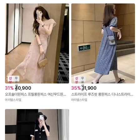
신
무
신
무
상
료
상
료
배
배
31
%
40,900
35
%
31,900
송
송
오프숄더원피스 프릴롱원피스 여신무드원피스 핑크올렛원피스
스트라이프 루즈핏 롱원피스 디나스트라이프원피스
아리엘스타일
아리엘스타일