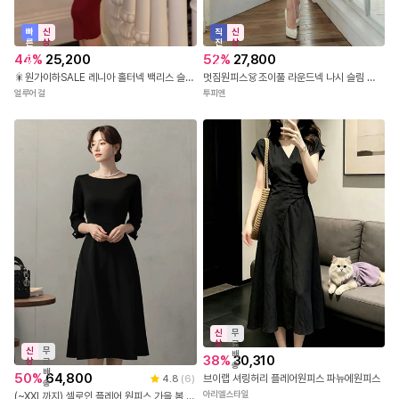
빠
신
직
신
른
상
진
상
출
배
44
%
25,200
52
%
27,800
발
송
🎇원가이하SALE 레니아 홀터넥 백리스 슬림핏 미디원피스 (레드)
멋짐원피스👗조이풀 라운드넥 나시 슬림 미디 럭셔리 정장 클럽 하객룩 아나운서룩 섹시원피스 오피스룩 원피스 9090
얼루어걸
투피앤
신
무
상
료
신
무
배
38
%
30,310
상
료
송
배
50
%
64,800
브이랩 셔링허리 플레어원피스 파뉴에원피스
4.8
(
6
)
송