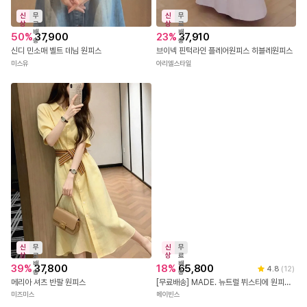
신
무
신
무
상
료
상
료
배
배
50
%
37,900
23
%
37,910
송
송
신디 민소매 벨트 데님 원피스
브이넥 핀턱라인 플레어원피스 히블레원피스
미스유
아리엘스타일
신
무
신
무
상
료
상
료
배
배
39
%
37,800
18
%
65,800
4.8
(
12
)
송
송
메리아 셔츠 반팔 원피스
[무료배송] MADE. 뉴트럴 뷔스티에 원피스(+NEW컬러,미니ver.)
미즈미스
메이빈스