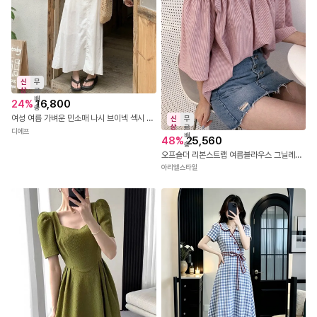
신
무
상
료
배
24
%
16,800
송
여성 여름 가벼운 민소매 나시 브이넥 섹시 나들이 휴양지 데일리 롱 원피스 베스트민소매브이넥롱원피스
신
무
상
료
디에프
배
48
%
25,560
송
오프숄더 리본스트랩 여름블라우스 그닐레블라우스
아리엘스타일