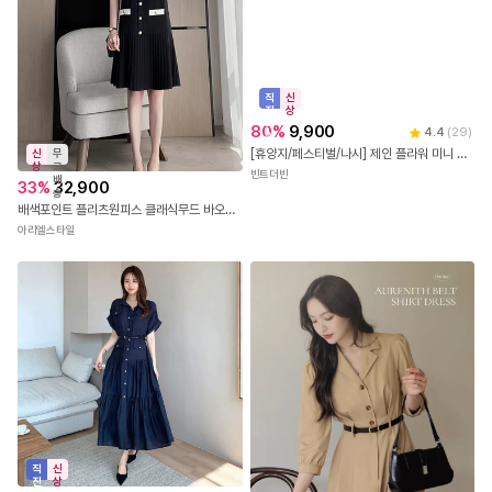
신
무
상
료
직
신
배
33
%
32,900
진
상
송
배
80
%
9,900
4.4
(
29
)
배색포인트 플리츠원피스 클래식무드 바오네원피스
송
[휴양지/페스티벌/나시] 제인 플라워 미니 원피스
아리엘스타일
빈트더빈
직
신