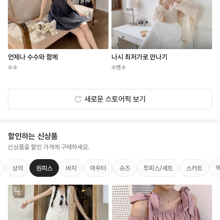
언제나 수수와 함께
나시 최저가로 만나기
수수
수앤수
새로운 스토어픽 보기
할인하는 신상품
신상품을 할인 가격에 구매하세요.
상의
원피스
바지
아우터
슈즈
투피스/세트
스커트