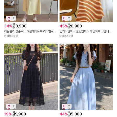
신
무
신
무
상
료
상
료
배
배
34
%
38,900
45
%
26,900
송
송
레몬컬러 청순무드 여름데이트룩 라라옐로원피스
단가라원피스 쿨링원피스 휴양지룩 크엔나원피스
아리엘스타일
아리엘스타일