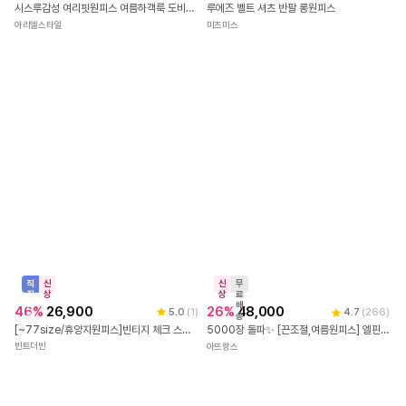
신
무
신
무
상
료
상
료
배
배
19
%
39,900
44
%
35,000
송
송
시스루감성 여리핏원피스 여름하객룩 도비나원피스
루에즈 벨트 셔츠 반팔 롱원피스
아리엘스타일
미즈미스
직
신
신
무
진
상
상
료
배
배
46
%
26,900
26
%
48,000
5.0
(
1
)
4.7
(
266
)
송
송