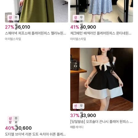
신
무
신
무
상
료
상
료
배
배
27
%
36,010
41
%
40,900
송
송
스퀘어넥 퍼프소매 플레어원피스 펠리뉴원피스
체크패턴 배색라인 플레어원피스 몬티네원피스
아리엘스타일
아리엘스타일
신
무
상
료
배
37
%
43,900
송
신
무
[당일발송] 오프숄더 끈나시 플레어 원피스 블랙 드레스 파티룩 8771
상
료
배
40
%
30,600
패플레이디
송
도티엘 브이넥 리본 도트 속치마 쉬폰 플레어 나시 미니 원피스