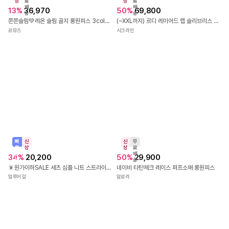
신
무
신
무
상
료
상
료
배
배
13
%
36,970
50
%
69,800
송
송
쫀쫀슬림💚레온 슬림 골지 롱원피스 3color 휴양지원피스 트임 골지원피스 홀터넥원피스 여름원피스 슬림핏원피스 섹시원피스
(~XXL까지) 르디 레이어드 랩 슬리브리스 원피스 가을 하객룩 오피스룩 데이트룩 격식룩 빅사이즈
르뮤즈
시크라인