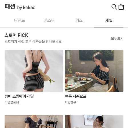
트렌드
베스트
키즈
세일
스토어 PICK
모두보기
스토어가 직접 고른 상품들을 만나보세요.
썸머 스윔웨어 세일
여름 시즌오프
어썸클로젯
파인땡큐