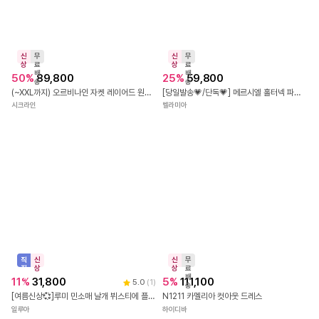
얼루어걸
로스트체리
신
무
상
료
배
26
%
23,310
송
신
무
반팔 U넥 배색 비딩 페이크 투피스 슬림핏 힙라인 섹시 셔링 미니원피스 플라인24883
상
료
배
5
%
34,100
플라인
송
[당출🚀냉장고💜청순mood] MADE 뒷리본 퍼프 옆트임 린넨 반팔 롱 원피스 자체제작 봄 여름 썸머 간절기 데이트룩 하객룩 6COL
워너비뮤즈