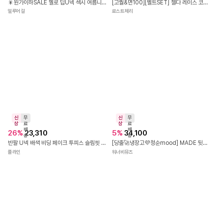
신
무
상
료
배
63
%
19,800
빠
신
송
른
상
[~90%세일] 셀토아 플라워 원피스
출
43
%
21,900
미즈미스
발
50574 d. 브라이덜 여름 바캉스 원피스
바닐라비키니
빠
신
직
신
른
상
진
상
출
배
40
%
18,200
46
%
52,300
4.0
(
1
)
발
송
🎇원가이하SALE 멜로 딥U넥 섹시 여름니트 슬림핏 휴가 해변가무드 민소매 미디원피스
[고퀄&면100][벨트SET] 젤다 레이스 코튼 셔츠 미니 원피스 - 2color