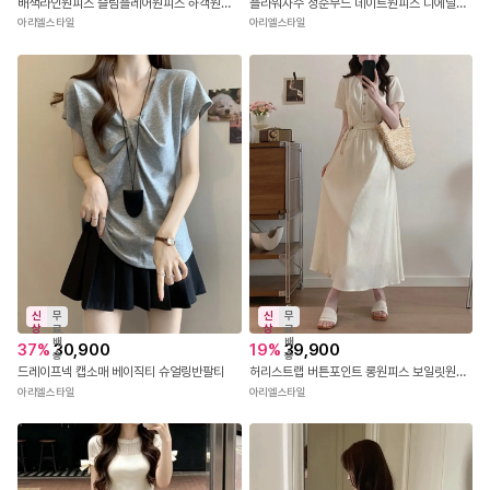
신
무
신
무
상
료
상
료
배
배
36
%
37,900
23
%
37,900
송
송
배색라인원피스 슬림플레어원피스 하객원피스 드와이원피스
플라워자수 청순무드 데이트원피스 디에닐원피스
아리엘스타일
아리엘스타일
신
무
신
무
상
료
상
료
배
배
37
%
30,900
19
%
39,900
송
송
드레이프넥 캡소매 베이직티 슈얼링반팔티
허리스트랩 버튼포인트 롱원피스 보일릿원피스
아리엘스타일
아리엘스타일