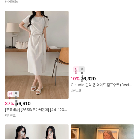
하이클래식
신
무
신
무
상
료
상
료
배
10
%
76,320
배
송
37
%
56,910
송
Claudia 핀턱 랩 와이드 점프수트 (3color)
[무료배송] [26SS/우아세련미] [44-120]플로에딘 라운드넥 스트랩 롱 원피스(여름-신상-여름원피스-롱원피스-반팔원피스-스트랩-몸매보정-사이드트임-데일리룩-데이트룩-오피스룩-출근룩-하객룩-자체제작-120사이즈)
나인그랩
리리앤코