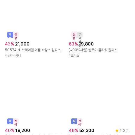
빠
신
른
상
출
34
%
20,200
발
🎇원가이하SALE 세츠 심플 니트 스트라이프 패턴 슬림 데일리 카라 미니원피스
얼루어걸
신
무
상
료
배
50
%
29,900
송
네이비 타탄체크 레이스 퍼프소매 롱원피스
알로라