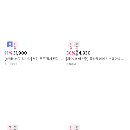
[~77size/휴양지원피스]빈티지 체크 스모크 롱 원피스
5000장 돌파✨ [끈조절,여름원피스] 엘핀 레이스 슬리브리스 셔링 미니 코튼 나시 원피스 데일리룩,나들이룩,여행룩/휴양지룩/휴가룩/바캉스룩 캠퍼스룩 레이어드 민소매원피스미니 레이어드원피스 뷔스티에 뷔스티에원피스 썸머 op15176
빈트더빈
아뜨랑스
신
무
상
료
배
직
신
30
%
34,930
송
진
상
[자수/ 레이스💐] 플라워 레이스 스퀘어넥 셔링 퍼프 리본 스모크 밴딩 미니 원피스
배
11
%
31,900
송
르벨리아
[상체커버/여리핏🌼] 뷰린 코튼 절개 핀턱 반팔 블라우스 미니 원피스 2color
시프트에잇