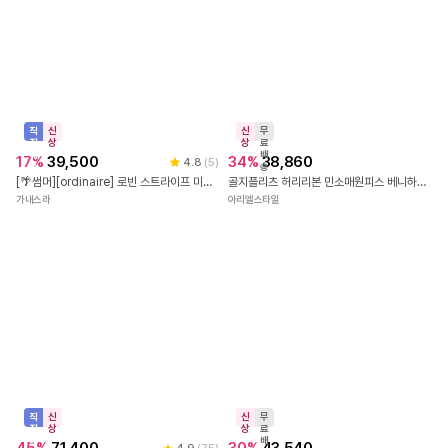
신
무
상
료
배
10
%
36,900
송
직
신
블루 플라워 플레어 미니원피스 루즈핏 브이넥 끈나시 휴양지 여름
진
상
더블유걸즈
배
5
%
40,900
송
[썸머원피스/비죠포인트/쾌적💙][MADE][ICH] 리비오 허리비죠 루즈핏 반팔 셔츠롱원피스 (44~110) (빅사이즈원피스-여름원피스-셔츠원피스-비죠디테일-스트라이프패턴)
핫핑
신
무