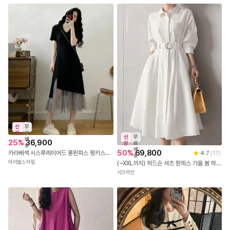
신
무
상
료
신
무
배
25
%
36,900
상
료
송
배
50
%
69,800
카라배색 시스루레이어드 롱원피스 펑키스원피스
4.7
(
17
)
송
아리엘스타일
(~XXL까지) 허드슨 셔츠 원피스 가을 봄 하객룩 오피스룩 데이트룩 데일리룩 자체제작 빅사이즈
시크라인