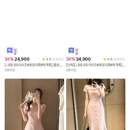
빠
신
직
신
른
상
진
상
출
배
38
%
24,900
38
%
24,900
4.8
(
5,837
)
4.8
(
5,837
)
발
송
[~88.99사이즈#휴양지룩#하객룩] 플로럴 뷔스티에 원피스
[단독][~88.99사이즈#휴양지룩#하객룩] 플로럴 뷔스티에 원피스
빈트더빈
빈트더빈