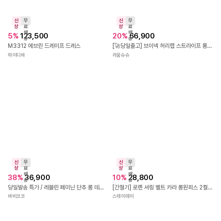
직
신
진
상
배
11
%
31,800
5.0
(
1
)
송
[여름신상💞]루미 민소매 날개 뷔스티에 플라워 롱원피스
신
무
일루아
상
료
배
5
%
111,100
송
N1211 카멜리아 컷아웃 드레스
하이디바
신
무
상
료
배
20
%
28,900
송
직
신
여리끈 레이어드 레이스 미니 원피스
진
상
배
보블리에