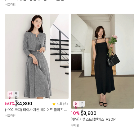
아리엘스타일
(~XXL까지) 셀로인 플레어 원피스 가을 봄 하객룩 오피스룩 데이트룩 격식룩 자체제작 빅사이즈
시크라인
신
무
상
료
배
50
%
84,800
신
무
4.8
(
6
)
송
상
료
(~XXL까지) 타이사 자켓 레이어드 플리츠 벨티드 원피스 가을 봄 하객룩 오피스룩 데이트룩 격식룩 자체제작 빅사이즈
배
10
%
53,900
송
시크라인
[핫딜]키캡스트랩원피스_A2OP
다바걸