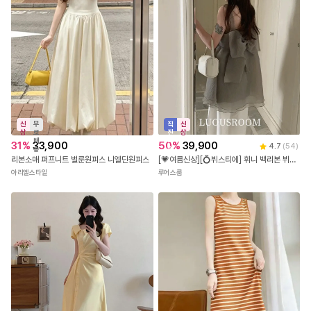
신
무
직
신
상
료
진
상
배
배
31
%
33,900
50
%
39,900
4.7
(
54
)
송
송
리본소매 퍼프니트 벌룬원피스 니엘딘원피스
[💗여름신상][💍뷔스티에] 휘니 백리본 뷔스티에 나시 U넥 플레어 미니 원피스(3color)
아리엘스타일
루어스룸