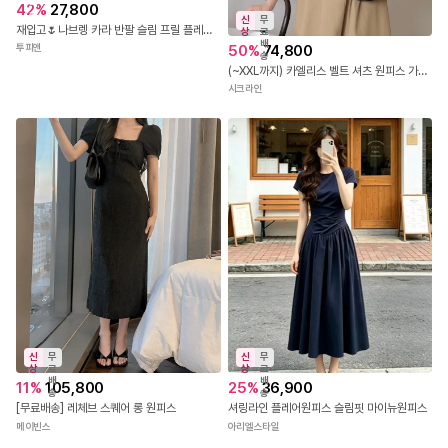
진
상
배
42
%
27,800
송
신
무
재입고🌷나브렝 카라 반팔 슬림 프릴 플레어 롱 여성 원피스 5055
상
료
배
50
%
74,800
투피앤
송
(~XXL까지) 카엘리스 벨트 셔츠 원피스 가을 하객룩 오피스룩 데이트룩 격식룩 빅사이즈
시크라인
신
무
신
무
상
료
상
료
배
배
11
%
105,800
25
%
36,900
송
송
[무료배송] 레체브 스퀘어 롱 원피스
셔링라인 플레어원피스 슬림핏 마이뉴원피스
메이빈스
아리엘스타일