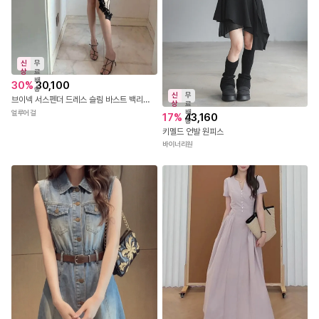
신
무
상
료
배
30
%
30,100
송
신
무
브이넥 서스펜더 드레스 슬림 바스트 백리스 파티 트임원피스
상
료
배
얼루어걸
17
%
43,160
송
키멜드 언발 원피스
바이너리원