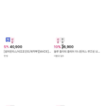
47
%
38,500
5.0
(
1
)
송
[섹시미🤍][백리스&허리밴딩] 헤론 홀터넥 드레이프 레이스 플레어 미니 원피스
로스트체리
신
무
상
료
배
20
%
66,900
송
[🚀당일출고] 브이넥 허리랩 스트라이프 롱원피스 버튼 플레어
라움슈슈
신
무
상
료
배
5
%
123,500
송
M3312 에브린 드레이프 드레스
하이디바