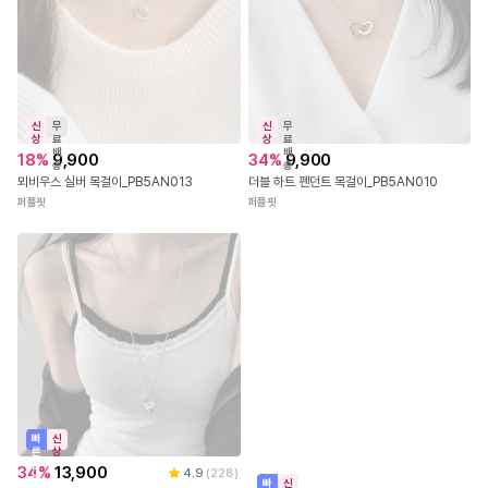
신
무
신
무
상
료
상
료
배
배
18
%
9,900
34
%
9,900
송
송
뫼비우스 실버 목걸이_PB5AN013
더블 하트 펜던트 목걸이_PB5AN010
퍼플핏
퍼플핏
빠
신
른
상
출
34
%
13,900
4.9
(
228
)
발
빠
신