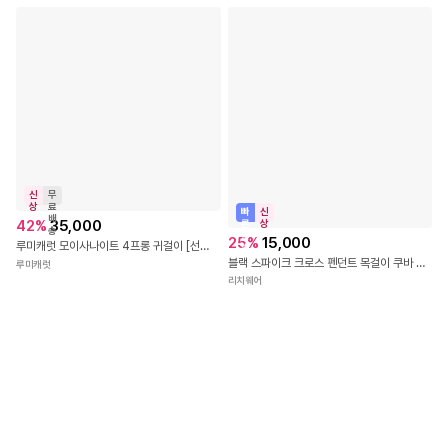
신
무
상
료
빠
신
배
42
%
35,000
른
상
송
출
25
%
15,000
루미캐럿 모이사나이트 4프롱 귀걸이 [선물포장,엑설런트커팅, GRA보증서] 옐로우골드
발
블랙 스파이크 크로스 펜던트 목걸이 쿠바 체인 남녀공용 50cm
루미캐럿
리치웨어