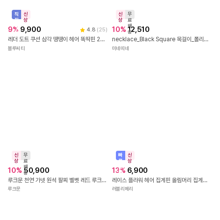
신
무
상
료
배
빠
신
35
%
8,500
송
른
상
Y2K 빈티지 앙크 목걸이
출
14
%
12,000
발
리벳클럽
트위스트 클로 팬던트 목걸이 티타늄스틸 유니섹스 60cm
리치웨어