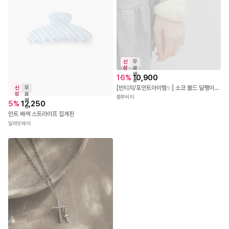
신
무
상
료
배
16
%
10,900
송
[빈티지/포인트아이템✨] 소코 볼드 달팽이 쉘 오픈형 뱅글 팔찌 4color
신
무
상
료
블루씨티
배
5
%
12,250
송
민트 배색 스트라이프 집게핀
딜라잇제이