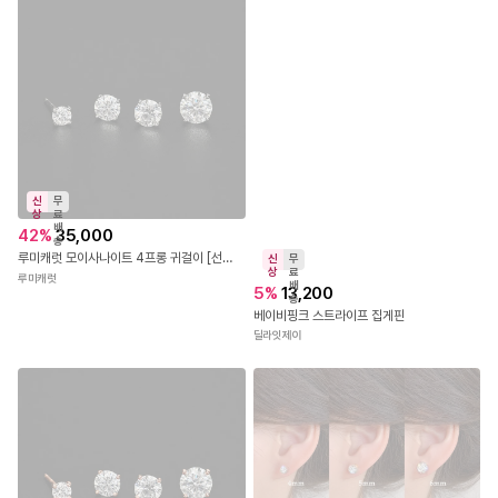
신
무
상
료
배
42
%
35,000
송
루미캐럿 모이사나이트 4프롱 귀걸이 [선물포장,엑설런트커팅, GRA보증서] 화이트골드
신
무
상
료
루미캐럿
배
5
%
13,200
송
베이비핑크 스트라이프 집게핀
딜라잇제이