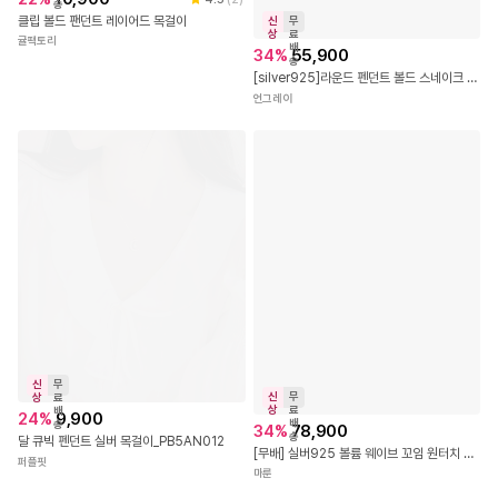
송
클립 볼드 팬던트 레이어드 목걸이
신
무
상
료
귤팩토리
배
34
%
55,900
송
[silver925]라운드 펜던트 볼드 스네이크 체인 레이어드 팔찌
언그레이
신
무
신
무
상
료
상
료
배
24
%
9,900
배
송
34
%
78,900
송
달 큐빅 펜던트 실버 목걸이_PB5AN012
[무배] 실버925 볼륨 웨이브 꼬임 원터치 링 귀걸이
퍼플핏
마룬