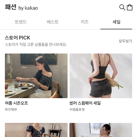
트렌드
베스트
키즈
세일
스토어 PICK
모두보기
스토어가 직접 고른 상품들을 만나보세요.
여름 시즌오프
썸머 스윔웨어 세일
파인땡큐
어썸클로젯