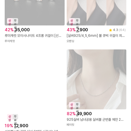
신
무
신
무
상
료
상
료
배
배
42
%
35,000
43
%
7,900
4.3
(
64
)
송
송
루미캐럿 모이사나이트 4프롱 귀걸이 [선물포장,엑설런트커팅, GRA보증서] 로즈골드
[실버925/4,5,6mm] 볼 큐빅 귀걸이 피어싱 실버 피어싱세트 귀걸이 세트
루미캐럿
오펜딩
신
무
상
료
배
82
%
49,900
송
신
무
925실버 남녀공용 실버볼 군번줄 체인 2mm 은볼 목걸이
상
료
배
19
%
12,900
페이릿
송