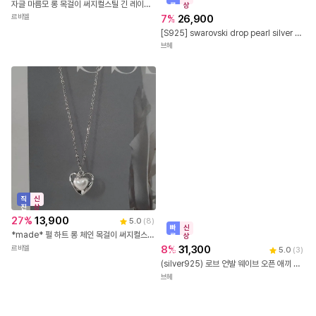
자글 마름모 롱 목걸이 써지컬스틸 긴 레이어드
른
상
출
7
%
26,900
르비엘
발
[S925] swarovski drop pearl silver ball 은볼 드롭 진주 스와로브스키 목걸이 no 067
브헤
직
신
진
상
배
27
%
13,900
5.0
(
8
)
송
빠
신
*made* 펄 하트 롱 체인 목걸이 써지컬스틸 자글 팬던트 볼 여리 레이어드
른
상
출
8
%
31,300
르비엘
5.0
(
3
)
발
(silver925) 로브 언발 웨이브 오픈 애끼 실버 반지 Robe Wave Ring 197
브헤