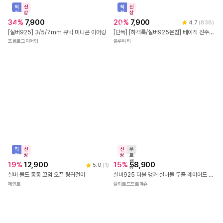
직
신
진
상
배
20
%
7,900
4.7
(
838
)
송
직
신
[단독] [하객룩/실버925은침] 베이직 진주 스터드 귀걸이 4size
진
상
배
34
%
7,900
블루씨티
송
[실버925] 3/5/7mm 큐빅 미니콘 이어링
프롤로그이어링
신
무
상
료
배
15
%
58,900
송
직
신
실버925 더블 앵커 실버볼 두줄 레이어드 팔찌
진
상
배