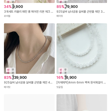
상
료
상
료
배
배
34
%
9,900
85
%
79,900
송
송
3개세트 러블리 패턴 롱 헤어핀 리본 체크 집게핀 앞머리고정 삔
925실버 남녀공용 실버볼 군번줄 체인 3mm 은볼 목걸이
르비엘
페이릿
신
무
신
무
상
료
상
료
배
배
83
%
139,900
16
%
16,900
송
송
925실버 남녀공용 실버볼 군번줄 체인 4mm 은볼 목걸이
[자체제작]4mm 6mm 백옥 원석목걸이 여름 레이어드 써지컬목걸이
페이릿
잇글림