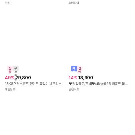
실버925 하트 원석 자개 실버볼 밴딩 레이어드 팔찌
른
상
출
12
%
21,900
플뢰르드프로마쥬
발
🖤당일출고/무배🖤silver925 투웨이 두줄 엑스 실버볼 이어커프 귀찌 귀안뚫는 귀걸이 실버925 논피어싱
글렌무드
빠
신
른
상
출
24
%
28,000
발
빠
신
오닉스 라피스라줄리 은볼 포인트 천연석 원석팔찌
른
상
출
23
%
24,000
실베리아
발
[Silver925] 바게트 (4프롱) 에끌라 스퀘어 귀걸이 éclat baguette square 2'81
브헤