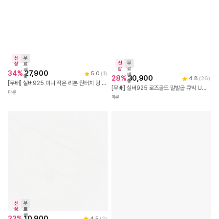
신
무
신
무
상
료
상
료
배
34
%
27,900
5.0
(
1
)
배
송
28
%
30,900
4.8
(
26
)
송
[무배] 실버925 미니 작은 리본 원터치 링 귀걸이
[무배] 실버925 로즈골드 말발굽 큐빅 U라인 미니 귀걸이
마룬
마룬
신
무
상
료
배
22
%
10,900
4.5
(
2
)