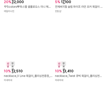
신
무
상
료
배
20
%
12,000
송
💜5colors💙파스텔 셀룰로오스 미니 헤어바렛 프랑스 마블 반머리 집게핀
데일리나인
신
무
상
료
배
5
%
17,100
송
전체써지컬 슬림 파이프 라인 초커 목걸이 made
만원샵