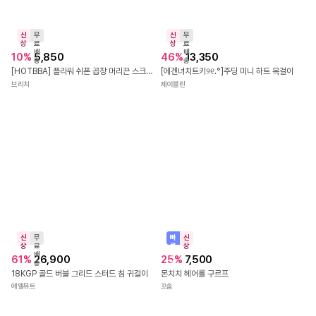
신
무
상
료
배
10
%
5,850
송
신
무
[HOTBBA] 플라워 쉬폰 곱창 머리끈 스크런치(1+1) JGR_1010227
상
료
배
46
%
13,350
브리치
송
[에겐녀치트키୨୧.°]주딩 미니 하트 목걸이
제이블린
빠
신
신
무
른
상
상
료
출
배
25
%
7,500
61
%
26,900
발
송
몬치치 헤어롤 구르프
18KGP 골드 버블 그리드 스터드 침 귀걸이
꼬솜
에델뮤트