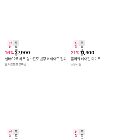
19
%
12,900
플뢰르드프로마쥬
5.0
(
1
)
송
실버 볼드 통통 꼬임 오픈 링귀걸이
제인트
신
무
상
료
배
16
%
37,900
송
실버925 하트 담수진주 밴딩 레이어드 팔찌
신
무
플뢰르드프로마쥬
상
료
배
21
%
11,900
송
플라워 헤어핀 화이트
소우서울