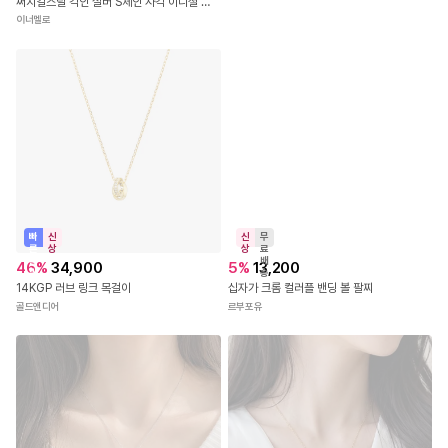
써지컬스틸 각인 실버 S체인 사각 이니셜 두줄 레이어드 이름 체인 태그 네임택 펜던트 선물 기념일 커플템 우정 여자 남자 친구 패션 데일리 굿즈 맞춤 자체 주문 제작 커플 팔찌
이너멜로
빠
신
신
무
른
상
상
료
출
배
46
%
34,900
5
%
13,200
발
송
14KGP 러브 링크 목걸이
십자가 크롬 컬러플 밴딩 볼 팔찌
골드앤디어
르부포유