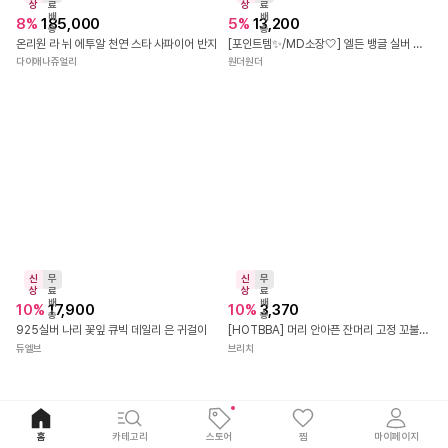
상
료
른
상
배
출
10
%
50,900
13
%
6,900
송
발
루크문 천연 가넷 원석 팔찌 벨벳 레드 루크 젬스톤 팔찌
레이스 플라워 헤어 집게핀 올림머리 집게삔 머리핀
루크문
러블리메리
신
무
상
료
배
58
%
16,800
송
메종 까멜리아 언발란스 귀걸이
빠
신
다이애나쥬얼리
른
상
출
53
%
28,000
발
S925 미니 골드 십자가 펜던트 여성 실버 목걸이
리치웨어
홈
카테고리
스토어
찜
마이페이지