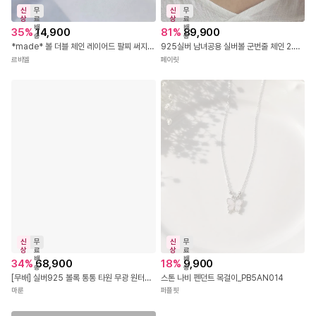
신
무
신
무
상
료
상
료
배
배
35
%
14,900
81
%
89,900
송
송
*made* 볼 더블 체인 레이어드 팔찌 써지컬스틸
925실버 남녀공용 실버볼 군번줄 체인 2.5mm 은볼 목걸이
르비엘
페이릿
신
무
신
무
상
료
상
료
배
배
34
%
68,900
18
%
9,900
송
송
[무배] 실버925 볼록 통통 타원 무광 원터치 링 귀걸이
스톤 나비 펜던트 목걸이_PB5AN014
마룬
퍼플핏