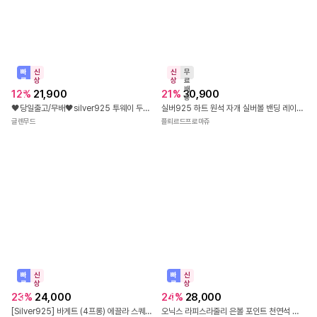
신
무
신
무
상
료
상
료
배
배
10
%
12,510
10
%
13,410
송
송
necklace_V Line 목걸이_폴리싱천증정_nk0600
necklace_Twist 큐빅 목걸이_폴리싱천증정_nk0150
미네띠네
미네띠네
신
무
상
료
배
21
%
30,900
송
빠
신