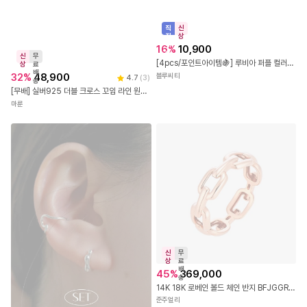
직
신
진
상
배
16
%
10,900
송
신
무
[4pcs/포인트아이템🍇] 루비아 퍼플 컬러 반투명 아크릴 볼드 뱅글 팔찌 세트
상
료
배
32
%
48,900
블루씨티
4.7
(
3
)
송
[무배] 실버925 더블 크로스 꼬임 라인 원터치 링 귀걸이
마룬
신
무
상
료
배
45
%
369,000
송
14K 18K 로베인 볼드 체인 반지 BFJGGR1172
준주얼리