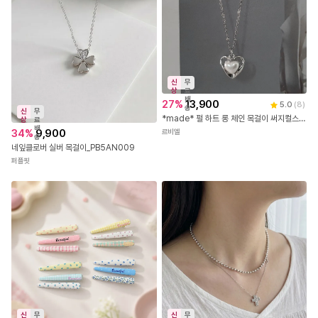
신
무
상
료
배
27
%
13,900
5.0
(
8
)
송
신
무
*made* 펄 하트 롱 체인 목걸이 써지컬스틸 자글 팬던트 볼 여리 레이어드
상
료
배
34
%
9,900
르비엘
송
네잎클로버 실버 목걸이_PB5AN009
퍼플핏
신
무
신
무