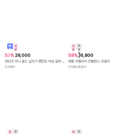
직
신
진
상
배
9
%
9,900
4.8
(
25
)
송
신
무
레더 도트 쿠션 삼각 땡땡이 헤어 똑딱핀 2color
상
료
배
10
%
12,510
블루씨티
송
necklace_Black Square 목걸이_폴리싱천증정_nk0500
미네띠네
신
무
빠
신