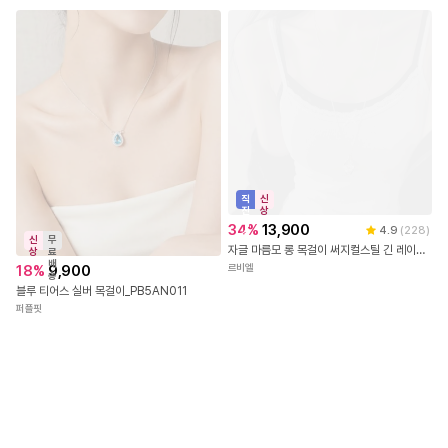
직
신
진
상
배
34
%
13,900
4.9
(
228
)
송
신
무
자글 마름모 롱 목걸이 써지컬스틸 긴 레이어드
상
료
배
18
%
9,900
르비엘
송
블루 티어스 실버 목걸이_PB5AN011
퍼플핏