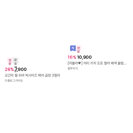
직
신
진
상
배
16
%
10,900
송
신
무
[러블리💗] 마티 키치 도트 컬러 배색 올림머리 헤어 집게핀 4color
상
료
배
28
%
7,900
블루씨티
송
오간자 펄 쉬머 빅사이즈 헤어 곱창 3컬러
프롤로그이어링