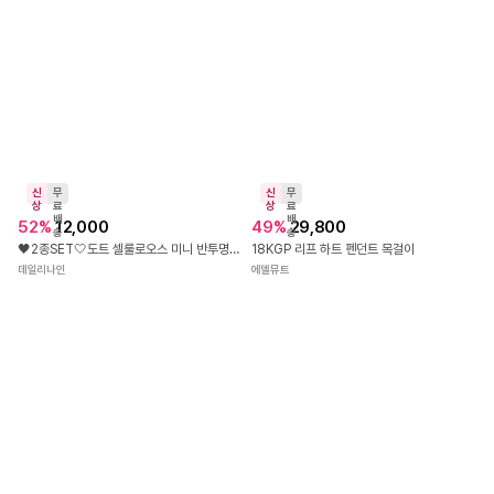
신
무
신
무
상
료
상
료
배
배
52
%
12,000
49
%
29,800
송
송
🖤2종SET🤍도트 셀룰로오스 미니 반투명 프랑스 마블 반머리 집게핀
18KGP 리프 하트 펜던트 목걸이
데일리나인
에델뮤트