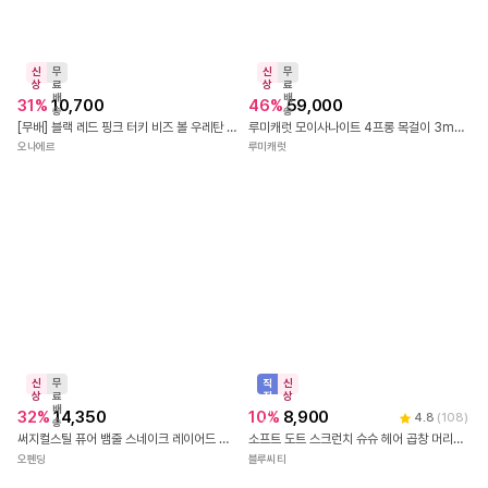
신
무
상
료
배
49
%
29,800
송
빠
신
18KGP 닥스훈트 펜던트 목걸이 네크리스
른
상
출
14
%
18,900
에델뮤트
발
🖤당일출고/무배🖤silver925 라운드 볼드 은 이어커프 귀찌 실버925 귀안뚫는 귀걸이 논피어싱 아웃컨츠
글렌무드