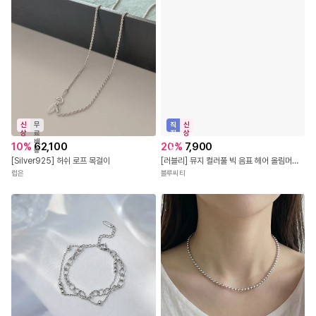
신
무
직
신
상
료
진
상
배
배
10
%
62,100
20
%
7,900
송
송
[Silver925] 허쉬 로프 목걸이
[러블리] 뮤지 컬러풀 빅 음표 헤어 올림머리 집게핀 12color
럽은
블루씨티