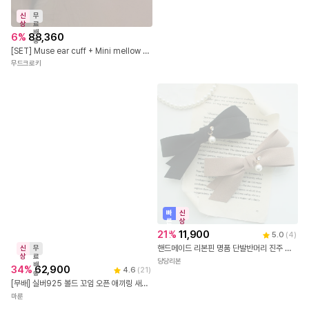
신
무
상
료
배
6
%
88,360
송
[SET] Muse ear cuff + Mini mellow one touch earrings / 뮤즈 이어커프 + 미니 멜로우 원터치 귀걸이 세트
무드크로키
빠
신
른
상
출
21
%
11,900
5.0
(
4
)
발
핸드메이드 리본핀 명품 단발반머리 진주 큐빅 예쁜 블랙 베이지 반묶음 헤어핀
신
무
상
료
당당리본
배
34
%
62,900
4.6
(
21
)
송
[무배] 실버925 볼드 꼬임 오픈 애끼링 새끼 손가락 반지
마룬