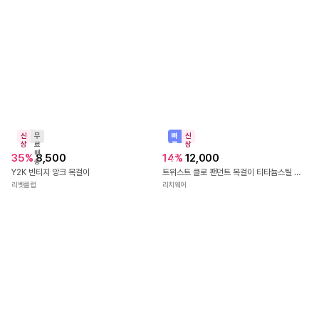
신
무
상
료
배
46
%
59,000
송
신
무
상
료
루미캐럿 모이사나이트 4프롱 목걸이 3mm 4mm 5mm 6mm [선물포장,엑설런트커팅, GRA보증서] 화이트골드
배
31
%
10,700
루미캐럿
송
[무배] 블랙 레드 핑크 터키 비즈 볼 우레탄 레이어드 팔찌
오나에르
신
무
직
신
상
료
진
상
배
배
32
%
14,350
10
%
8,900
4.8
(
108
)
송
송
써지컬스틸 퓨어 뱀줄 스네이크 레이어드 목걸이
소프트 도트 스크런치 슈슈 헤어 곱창 머리끈 2color
오펜딩
블루씨티