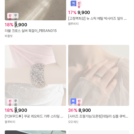
직
신
진
상
배
17
%
9,900
송
신
무
[고정력최강] 뉴 스틱 메탈 빅사이즈 일자 헤어 롱 집게핀 3color
상
료
배
18
%
9,900
블루씨티
송
더블 크로스 실버 목걸이_PB5AN015
퍼플핏
빠
신
신
무
른
상
상
료
출
배
36
%
8,900
18
%
8,900
발
송
[사이즈 조절가능/오픈링]데일리 심플 큐빅 레이어드 가드링 커플 우정 반지
[Y2K무드🌟] 쿠로 레오파드 갸루 스타일 볼드 반투명 아크릴 뱅글 팔찌 2type
오오레드
블루씨티